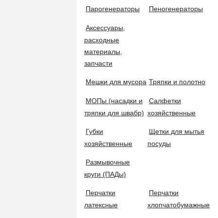
Уборочные тележки
Парогенераторы
Пеногенераторы
Аксессуары,
расходные
Комплексные тележки
БЕСПЛАТНАЯ ДОСТАВКА
материалы,
от 7000 рублей
запчасти
Флаундеры, держатели мопов, швабры
СИСТЕМА СКИДОК
Мешки для мусора
Тряпки и полотно
Зарегистрируйтесь и получайте выгоду
МОПы (насадки и
Салфетки
ОПТОВЫЕ ЗАКУПК
Рукоятки и черенки
тряпки для швабр)
хозяйственные
Экономьте с нами!
Губки
Щетки для мытья
ПОМО
хозяйственные
посуды
Тел.:+7 (
Швабры бытовые
Размывочные
круги (ПАДы)
Наборы для уборки
КОМПАНИЯ
Перчатки
Перчатки
латексные
хлопчатобумажные
О нас
Сгоны для полов