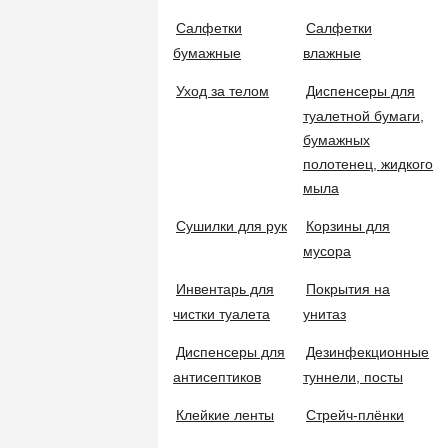
Гарантия
Салфетки
Салфетки
Информация для юр. лиц
бумажные
влажные
Щетки
Статусы заказов
Уход за телом
Диспенсеры для
Группы покупателей
туалетной бумаги,
СПОСОБЫ ОПЛАТЫ
Ведра
бумажных
полотенец, жидкого
мыла
Ведра для мойки окон
ПРАЙС-ЛИСТ
Сушилки для рук
Корзины для
мусора
Полный ассортимент
Телескопические штанги
Обновлён: 07.08.2026
Инвентарь для
Покрытия на
Скачать прайс-лист
чистки туалета
унитаз
По наличию на складе
Инвентарь для уборки на улице
Диспенсеры для
Дезинфекционные
Обновлён: 07.08.2026
антисептиков
туннели, посты
Скачать прайс-лист
Дополнительные приспособления
Клейкие ленты
Стрейч-плёнки
ЕСТЬ ВОПРОСЫ?