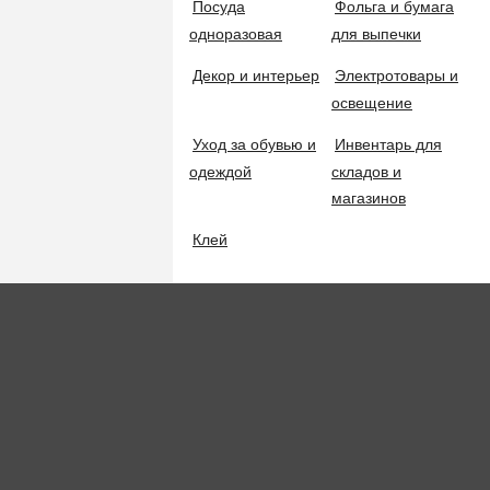
Посуда
Фольга и бумага
+7 (987) 290-27-00
одноразовая
для выпечки
Горячая линия
Инвентарь для уборки пыли
Декор и интерьер
Электротовары и
+7 (987) 290-27-00
освещение
Сумки для клининга
Whats App
Уход за обувью и
Инвентарь для
одеждой
складов и
магазинов
Флаконы, распылители, мерные тары
Клей
© 2
Техника для уборки
Бытовые пылесосы
Профессиональные пылесосы