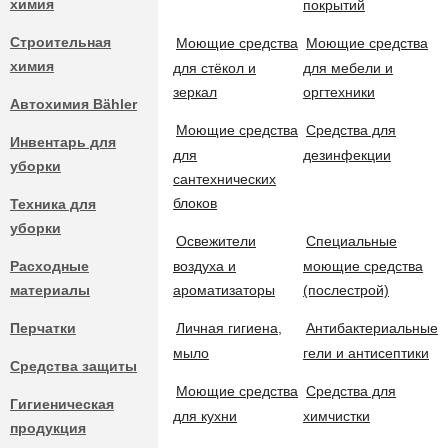
химия
покрытий
ДОСТАВКА
НАЛИЧИЕ В МАГАЗИНАХ
В течении 24
Строительная
Моющие средства
Моющие средства
В течении 7 дней -
много
Розничный магазин
химия
для стёкол и
для мебели и
зеркал
оргтехники
Временно - доставка возможна только для юр. лиц.
Автохимия Bähler
Доставка осуществляется на следующий рабочий день, при оплат
ЛИЧНЫЙ КАБИНЕТ
Моющие средства
Средства для
Инвентарь для
для
дезинфекции
уборки
ТОВАРЫ
сантехнических
Магазин, склад — г. Казань, проспект Победы, 33 —
13 шт.
блоков
Техника для
Бытовая и профессиональная химия
уборки
Освежители
Специальные
Расходные
воздуха и
моющие средства
217,50 ₽
материалы
ароматизаторы
(послестрой)
Универсальные моющие средства
Перчатки
Личная гигиена,
Антибактериальные
От 1 шт.
290,00 ₽
0%
мыло
гели и антисептики
От 2 шт.
246,50 ₽
15%
Средства защиты
Моющие средства для напольных покрытий
Моющие средства
Средства для
От 4 шт.
217,50 ₽
25%
Гигиеническая
для кухни
химчистки
продукция
Моющие средства для стёкол и зеркал