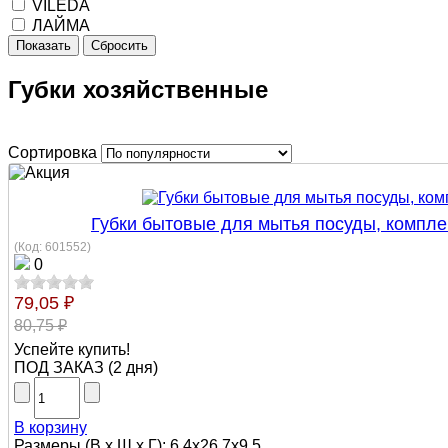
VILEDA
ЛАЙМА
Показать
Сбросить
Губки хозяйственные
Сортировка
Губки бытовые для мытья посуды, комплек
(Код:
601552
)
0
79,05 ₽
80,75 ₽
Успейте купить!
ПОД ЗАКАЗ
(
2 дня
)
В корзину
Размеры (В х Ш х Г): 6.4x26.7x9.5