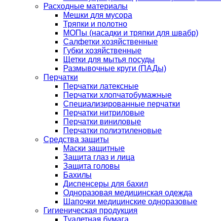
Расходные материалы
Мешки для мусора
Тряпки и полотно
МОПы (насадки и тряпки для швабр)
Салфетки хозяйственные
Губки хозяйственные
Щетки для мытья посуды
Размывочные круги (ПАДы)
Перчатки
Перчатки латексные
Перчатки хлопчатобумажные
Специализированные перчатки
Перчатки нитриловые
Перчатки виниловые
Перчатки полиэтиленовые
Средства защиты
Маски защитные
Защита глаз и лица
Защита головы
Бахилы
Диспенсеры для бахил
Одноразовая медицинская одежда
Шапочки медицинские одноразовые
Гигиеническая продукция
Туалетная бумага