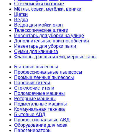
Стекломойки бытовые
Мётлы, совки, метёлки, веники
Щетки
Ведра
Ведра для мойки окон
Телескопические штанги
Инвентарь для уборки на улице
Дополнительные приспособления
Инвентарь для уборки пыли
Сумки для клининга
Флаконы, распылители, мерные тары
Бытовые пылесосы
Профессиональные пылесосы
Промышленные пылесосы
Пароочистители
Стеклоочистители
Поломоечные машины
Роторные машины
Подметальные машины
Коммунальная техника
Бытовые АВД
Профессиональные АВД
Оборудование для моек
Парогенераторы