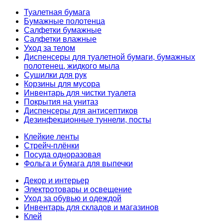
Туалетная бумага
Бумажные полотенца
Салфетки бумажные
Салфетки влажные
Уход за телом
Диспенсеры для туалетной бумаги, бумажных
полотенец, жидкого мыла
Сушилки для рук
Корзины для мусора
Инвентарь для чистки туалета
Покрытия на унитаз
Диспенсеры для антисептиков
Дезинфекционные туннели, посты
Клейкие ленты
Стрейч-плёнки
Посуда одноразовая
Фольга и бумага для выпечки
Декор и интерьер
Электротовары и освещение
Уход за обувью и одеждой
Инвентарь для складов и магазинов
Клей