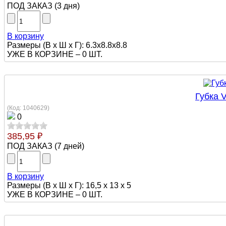
ПОД ЗАКАЗ
(
3 дня
)
В корзину
Размеры (В х Ш х Г): 6.3x8.8x8.8
УЖЕ В КОРЗИНЕ –
0 ШТ.
Губка 
(Код:
1040629
)
0
385,95 ₽
ПОД ЗАКАЗ
(
7 дней
)
В корзину
Размеры (В х Ш х Г): 16,5 х 13 х 5
УЖЕ В КОРЗИНЕ –
0 ШТ.