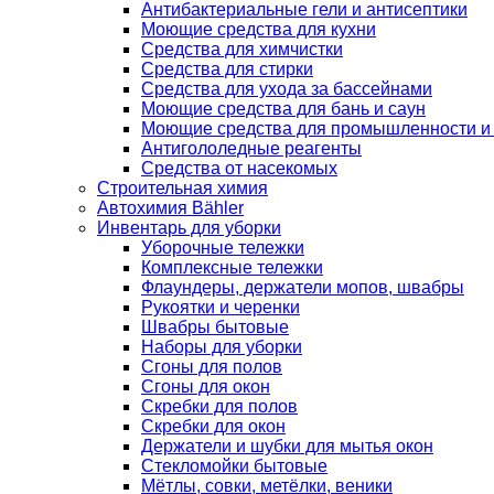
Антибактериальные гели и антисептики
Моющие средства для кухни
Средства для химчистки
Средства для стирки
Средства для ухода за бассейнами
Моющие средства для бань и саун
Моющие средства для промышленности и
Антигололедные реагенты
Средства от насекомых
Строительная химия
Автохимия Bähler
Инвентарь для уборки
Уборочные тележки
Комплексные тележки
Флаундеры, держатели мопов, швабры
Рукоятки и черенки
Швабры бытовые
Наборы для уборки
Сгоны для полов
Сгоны для окон
Скребки для полов
Скребки для окон
Держатели и шубки для мытья окон
Стекломойки бытовые
Мётлы, совки, метёлки, веники