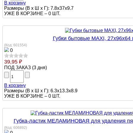
В корзину
Размеры (В х Ш х Г): 7.8x37x9.7
УЖЕ В КОРЗИНЕ –
0 ШТ.
Губки бытовые MAXI, 27х96х64 
(Код:
601554
)
0
39,95 ₽
ПОД ЗАКАЗ
(
3 дня
)
В корзину
Размеры (В х Ш х Г): 6.3x13.3x8.9
УЖЕ В КОРЗИНЕ –
0 ШТ.
Губка-ластик МЕЛАМИНОВАЯ для удаления пятен
(Код:
606892
)
0