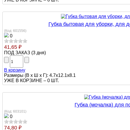
Губка бытовая для уборки, для 
(Код:
601556
)
0
41,65 ₽
ПОД ЗАКАЗ
(
3 дня
)
В корзину
Размеры (В х Ш х Г): 4.7x12.1x8.1
УЖЕ В КОРЗИНЕ –
0 ШТ.
Губка (мочалка) для 
(Код:
603101
)
0
74,80 ₽