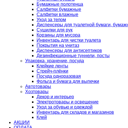
Бумажные полотенца
Салфетки бумажные
Салфетки влажные
Уход за телом
Диспенсеры для туалетной бумаги, бумаж
Сушилки для рук
Корзины для мусора
Инвентарь для чистки туалета
Покрытия на унитаз
Диспенсеры для антисептиков
Дезинфекционные туннели, посты
Упаковка, хранение, посуда
Клейкие ленты
Стрейч-плёнки
Посуда одноразовая
Фольга и бумага для выпечки
Автотовары
Хозтовары
Декор и интерьер
Электротовары и освещение
Уход за обувью и одеждой
Инвентарь для складов и магазинов
Клей
АКЦИИ
ОПЛАТА