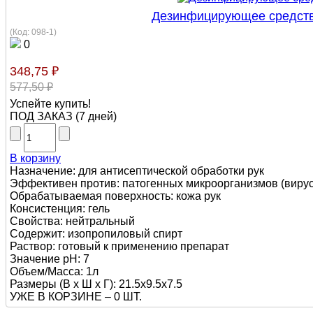
Дезинфицирующее средство, 
(Код:
098-1
)
0
348,75 ₽
577,50 ₽
Успейте купить!
ПОД ЗАКАЗ
(
7 дней
)
В корзину
Назначение: для антисептической обработки рук
Эффективен против: патогенных микроорганизмов (вирусы
Обрабатываемая поверхность: кожа рук
Консистенция: гель
Свойства: нейтральный
Содержит: изопропиловый спирт
Раствор: готовый к применению препарат
Значение pH: 7
Объем/Масса: 1л
Размеры (В х Ш х Г): 21.5х9.5х7.5
УЖЕ В КОРЗИНЕ –
0 ШТ.