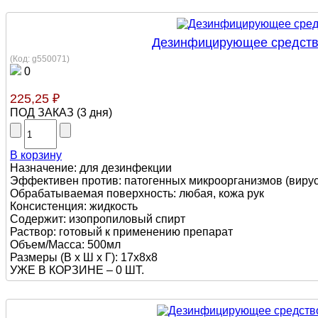
Дезинфицирующее средство
(Код:
g550071
)
0
225,25 ₽
ПОД ЗАКАЗ
(
3 дня
)
В корзину
Назначение: для дезинфекции
Эффективен против: патогенных микроорганизмов (вирусы,
Обрабатываемая поверхность: любая, кожа рук
Консистенция: жидкость
Содержит: изопропиловый спирт
Раствор: готовый к применению препарат
Объем/Масса: 500мл
Размеры (В х Ш х Г): 17х8х8
УЖЕ В КОРЗИНЕ –
0 ШТ.