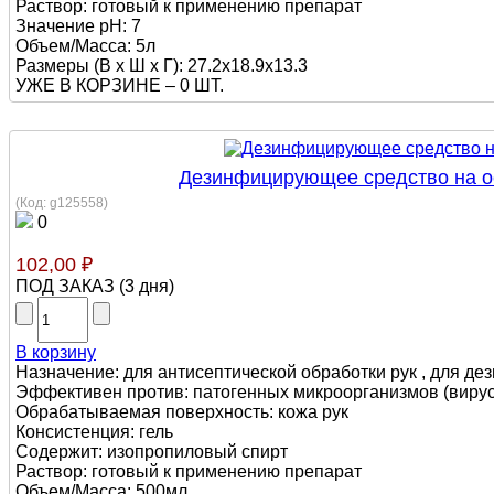
Раствор: готовый к применению препарат
Значение pH: 7
Объем/Масса: 5л
Размеры (В х Ш х Г): 27.2x18.9x13.3
УЖЕ В КОРЗИНЕ –
0 ШТ.
Дезинфицирующее средство на о
(Код:
g125558
)
0
102,00 ₽
ПОД ЗАКАЗ
(
3 дня
)
В корзину
Назначение: для антисептической обработки рук , для де
Эффективен против: патогенных микроорганизмов (вирусы,
Обрабатываемая поверхность: кожа рук
Консистенция: гель
Содержит: изопропиловый спирт
Раствор: готовый к применению препарат
Объем/Масса: 500мл