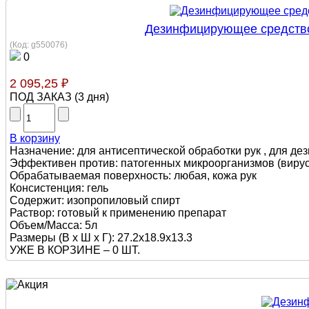
Дезинфицирующее средство
(Код:
g550076
)
0
2 095,25 ₽
ПОД ЗАКАЗ
(
3 дня
)
В корзину
Назначение: для антисептической обработки рук , для де
Эффективен против: патогенных микроорганизмов (вирусы,
Обрабатываемая поверхность: любая, кожа рук
Консистенция: гель
Содержит: изопропиловый спирт
Раствор: готовый к применению препарат
Объем/Масса: 5л
Размеры (В х Ш х Г): 27.2x18.9x13.3
УЖЕ В КОРЗИНЕ –
0 ШТ.