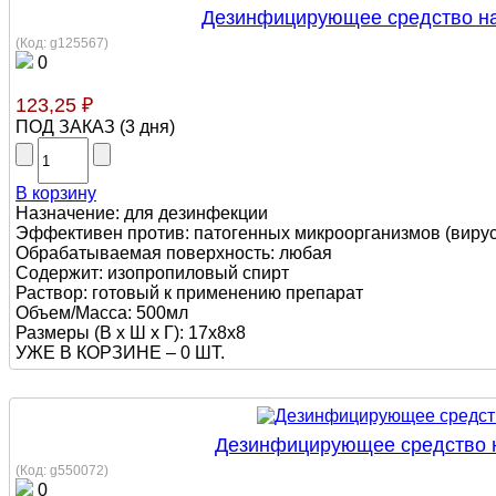
Дезинфицирующее средство на
(Код:
g125567
)
0
123,25 ₽
ПОД ЗАКАЗ
(
3 дня
)
В корзину
Назначение: для дезинфекции
Эффективен против: патогенных микроорганизмов (вирусы,
Обрабатываемая поверхность: любая
Содержит: изопропиловый спирт
Раствор: готовый к применению препарат
Объем/Масса: 500мл
Размеры (В х Ш х Г): 17х8х8
УЖЕ В КОРЗИНЕ –
0 ШТ.
Дезинфицирующее средство н
(Код:
g550072
)
0