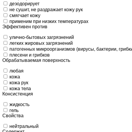
дезодорирует
не сушит, не раздражает кожу рук
смягчает кожу
применим при низких температурах
Эффективен против
улично-бытовых загрязнений
легких жировых загрязнений
патогенных микроорганизмов (вирусы, бактерии, грибк
плесени и грибков
Обрабатываемая поверхность
любая
кожа
кожа рук
кожа тела
Консистенция
жидкость
гель
Свойства
нейтральный
Содержит