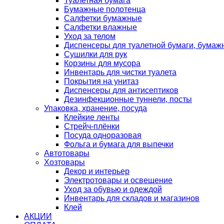
Туалетная бумага
Бумажные полотенца
Салфетки бумажные
Салфетки влажные
Уход за телом
Диспенсеры для туалетной бумаги, бумаж
Сушилки для рук
Корзины для мусора
Инвентарь для чистки туалета
Покрытия на унитаз
Диспенсеры для антисептиков
Дезинфекционные туннели, посты
Упаковка, хранение, посуда
Клейкие ленты
Стрейч-плёнки
Посуда одноразовая
Фольга и бумага для выпечки
Автотовары
Хозтовары
Декор и интерьер
Электротовары и освещение
Уход за обувью и одеждой
Инвентарь для складов и магазинов
Клей
АКЦИИ