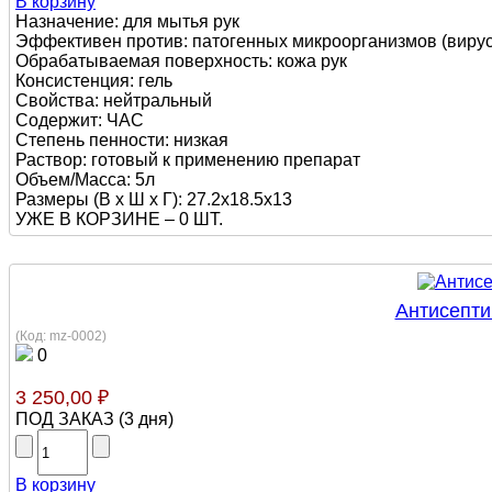
В корзину
Назначение: для мытья рук
Эффективен против: патогенных микроорганизмов (вирусы
Обрабатываемая поверхность: кожа рук
Консистенция: гель
Свойства: нейтральный
Содержит: ЧАС
Степень пенности: низкая
Раствор: готовый к применению препарат
Объем/Масса: 5л
Размеры (В х Ш х Г): 27.2х18.5х13
УЖЕ В КОРЗИНЕ –
0 ШТ.
Антисепти
(Код:
mz-0002
)
0
3 250,00 ₽
ПОД ЗАКАЗ
(
3 дня
)
В корзину