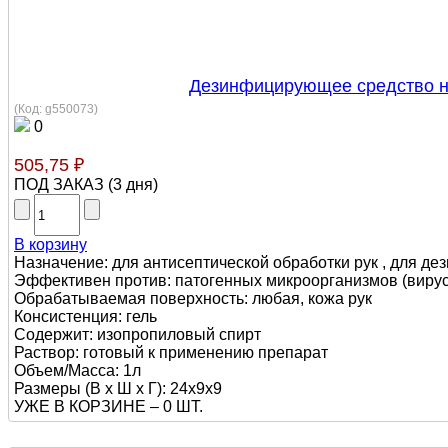
Дезинфицирующее средство н
(Код:
g550073
)
0
505,75 ₽
ПОД ЗАКАЗ
(
3 дня
)
В корзину
Назначение: для антисептической обработки рук , для де
Эффективен против: патогенных микроорганизмов (вирусы,
Обрабатываемая поверхность: любая, кожа рук
Консистенция: гель
Содержит: изопропиловый спирт
Раствор: готовый к применению препарат
Объем/Масса: 1л
Размеры (В х Ш х Г): 24х9х9
УЖЕ В КОРЗИНЕ –
0 ШТ.