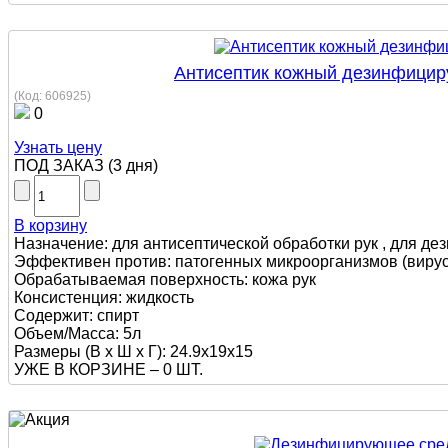
Антисептик кожный дезинфицир
(Код:
606925
)
0
Узнать цену
ПОД ЗАКАЗ
(
3 дня
)
В корзину
Назначение: для антисептической обработки рук , для де
Эффективен против: патогенных микроорганизмов (вирусы
Обрабатываемая поверхность: кожа рук
Консистенция: жидкость
Содержит: спирт
Объем/Масса: 5л
Размеры (В х Ш х Г): 24.9x19x15
УЖЕ В КОРЗИНЕ –
0 ШТ.