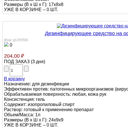
Размеры (В х Ш х Г): 17х8х8
УЖЕ В КОРЗИНЕ –
0 ШТ.
Дезинфицирующее средство на ос
(Код:
g125559
)
0
204,00 ₽
ПОД ЗАКАЗ
(
3 дня
)
В корзину
Назначение: для дезинфекции
Эффективен против: патогенных микроорганизмов (вирусы,
Обрабатываемая поверхность: любая, кожа рук
Консистенция: гель
Содержит: изопропиловый спирт
Раствор: готовый к применению препарат
Объем/Масса: 1л
Размеры (В х Ш х Г): 24х9х9
УЖЕ В КОРЗИНЕ –
0 ШТ.