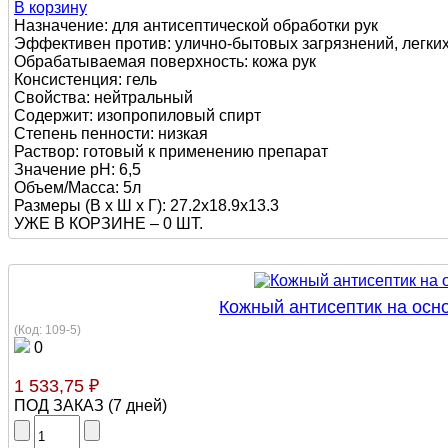
В корзину
Назначение: для антисептической обработки рук
Эффективен против: улично-бытовых загрязнений, легких
Обрабатываемая поверхность: кожа рук
Консистенция: гель
Свойства: нейтральный
Содержит: изопропиловый спирт
Степень пенности: низкая
Раствор: готовый к применению препарат
Значение pH: 6,5
Объем/Масса: 5л
Размеры (В х Ш х Г): 27.2x18.9x13.3
УЖЕ В КОРЗИНЕ –
0 ШТ.
Кожный антисептик на осно
(Код:
109-5
)
0
1 533,75 ₽
ПОД ЗАКАЗ
(
7 дней
)