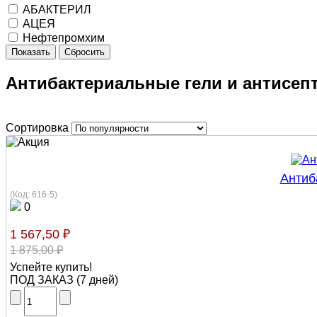
АБАКТЕРИЛ
АЦЕЯ
Нефтепромхим
Показать
Сбросить
Антибактериальные гели и антисеп
Сортировка
Антиб
(Код:
616-5
)
0
1 567,50 ₽
1 875,00 ₽
Успейте купить!
ПОД ЗАКАЗ
(
7 дней
)