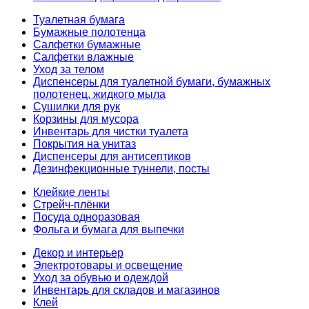
Туалетная бумага
Бумажные полотенца
Салфетки бумажные
Салфетки влажные
Уход за телом
Диспенсеры для туалетной бумаги, бумажных
полотенец, жидкого мыла
Сушилки для рук
Корзины для мусора
Инвентарь для чистки туалета
Покрытия на унитаз
Диспенсеры для антисептиков
Дезинфекционные туннели, посты
Клейкие ленты
Стрейч-плёнки
Посуда одноразовая
Фольга и бумага для выпечки
Декор и интерьер
Электротовары и освещение
Уход за обувью и одеждой
Инвентарь для складов и магазинов
Клей