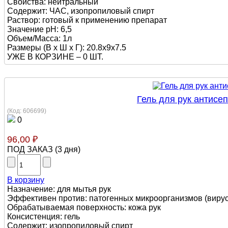
Свойства: нейтральный
Содержит: ЧАС, изопропиловый спирт
Раствор: готовый к применению препарат
Значение pH: 6,5
Объем/Масса: 1л
Размеры (В х Ш х Г): 20.8x9x7.5
УЖЕ В КОРЗИНЕ –
0 ШТ.
Гель для рук антисе
(Код:
606699
)
0
96,00 ₽
ПОД ЗАКАЗ
(
3 дня
)
В корзину
Назначение: для мытья рук
Эффективен против: патогенных микроорганизмов (вирусы
Обрабатываемая поверхность: кожа рук
Консистенция: гель
Содержит: изопропиловый спирт