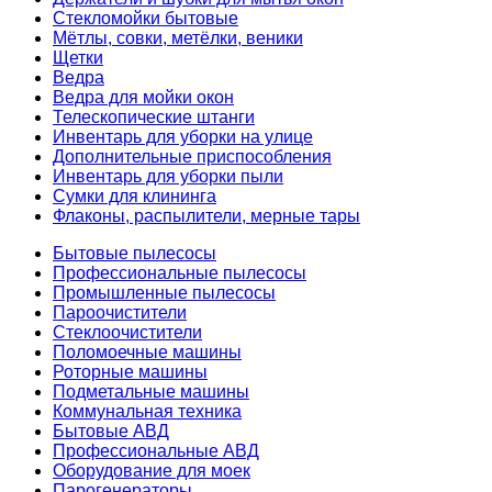
Стекломойки бытовые
Мётлы, совки, метёлки, веники
Щетки
Ведра
Ведра для мойки окон
Телескопические штанги
Инвентарь для уборки на улице
Дополнительные приспособления
Инвентарь для уборки пыли
Сумки для клининга
Флаконы, распылители, мерные тары
Бытовые пылесосы
Профессиональные пылесосы
Промышленные пылесосы
Пароочистители
Стеклоочистители
Поломоечные машины
Роторные машины
Подметальные машины
Коммунальная техника
Бытовые АВД
Профессиональные АВД
Оборудование для моек
Парогенераторы