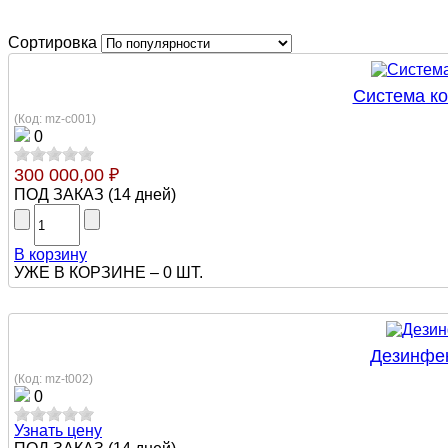
Сортировка
Система к
(Код:
mz-c001
)
0
300 000,00 ₽
ПОД ЗАКАЗ
(
14 дней
)
В корзину
УЖЕ В КОРЗИНЕ –
0 ШТ.
Дезинфе
(Код:
mz-t002
)
0
Узнать цену