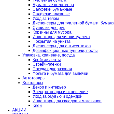
Туалетная бумага
Бумажные полотенца
Салфетки бумажные
Салфетки влажные
Уход за телом
Диспенсеры для туалетной бумаги, бумаж
Сушилки для рук
Корзины для мусора
Инвентарь для чистки туалета
Покрытия на унитаз
Диспенсеры для антисептиков
Дезинфекционные туннели, посты
Упаковка, хранение, посуда
Клейкие ленты
Стрейч-плёнки
Посуда одноразовая
Фольга и бумага для выпечки
Автотовары
Хозтовары
Декор и интерьер
Электротовары и освещение
Уход за обувью и одеждой
Инвентарь для складов и магазинов
Клей
АКЦИИ