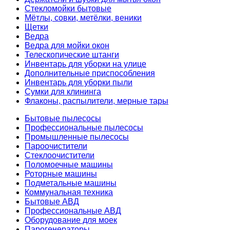
Стекломойки бытовые
Мётлы, совки, метёлки, веники
Щетки
Ведра
Ведра для мойки окон
Телескопические штанги
Инвентарь для уборки на улице
Дополнительные приспособления
Инвентарь для уборки пыли
Сумки для клининга
Флаконы, распылители, мерные тары
Бытовые пылесосы
Профессиональные пылесосы
Промышленные пылесосы
Пароочистители
Стеклоочистители
Поломоечные машины
Роторные машины
Подметальные машины
Коммунальная техника
Бытовые АВД
Профессиональные АВД
Оборудование для моек
Парогенераторы