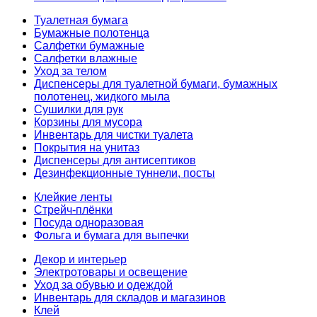
Туалетная бумага
Бумажные полотенца
Салфетки бумажные
Салфетки влажные
Уход за телом
Диспенсеры для туалетной бумаги, бумажных
полотенец, жидкого мыла
Сушилки для рук
Корзины для мусора
Инвентарь для чистки туалета
Покрытия на унитаз
Диспенсеры для антисептиков
Дезинфекционные туннели, посты
Клейкие ленты
Стрейч-плёнки
Посуда одноразовая
Фольга и бумага для выпечки
Декор и интерьер
Электротовары и освещение
Уход за обувью и одеждой
Инвентарь для складов и магазинов
Клей