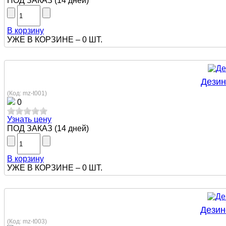
ПОД ЗАКАЗ
(
14 дней
)
В корзину
УЖЕ В КОРЗИНЕ –
0 ШТ.
Дезин
(Код:
mz-t001
)
0
Узнать цену
ПОД ЗАКАЗ
(
14 дней
)
В корзину
УЖЕ В КОРЗИНЕ –
0 ШТ.
Дезин
(Код:
mz-t003
)