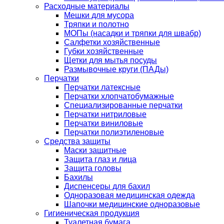
Расходные материалы
Мешки для мусора
Тряпки и полотно
МОПы (насадки и тряпки для швабр)
Салфетки хозяйственные
Губки хозяйственные
Щетки для мытья посуды
Размывочные круги (ПАДы)
Перчатки
Перчатки латексные
Перчатки хлопчатобумажные
Специализированные перчатки
Перчатки нитриловые
Перчатки виниловые
Перчатки полиэтиленовые
Средства защиты
Маски защитные
Защита глаз и лица
Защита головы
Бахилы
Диспенсеры для бахил
Одноразовая медицинская одежда
Шапочки медицинские одноразовые
Гигиеническая продукция
Туалетная бумага