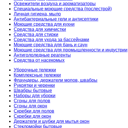
Освежители воздуха и ароматизаторы
Специальные моющие средства (послестрой)
Личная гигиена, мыло
Антибактериальные гели и антисептики
Моющие средства для кухни
Средства для химчистки
Средства для стирки
Средства для ухода за бассейнами
Моющие средства для бань и саун
Моющие средства для промышленности и индустрии
Антигололедные реагенты
Средства от насекомых
Уборочные тележки
Комплексные тележки
Флаундеры, держатели мопов, швабры
Рукоятки и черенки
Швабры бытовые
Наборы для уборки
Сгоны для полов
Сгоны для окон
Скребки для полов
Скребки для окон
Держатели и шубки для мытья окон
Стекломойки бытовые