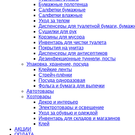
Бумажные полотенца
Салфетки бумажные
Салфетки влажные
Уход за телом
Диспенсеры для туалетной бумаги, бумаж
Сушилки для рук
Корзины для мусора
Инвентарь для чистки туалета
Покрытия на унитаз
Диспенсеры для антисептиков
Дезинфекционные туннели, посты
Упаковка, хранение, посуда
Клейкие ленты
Стрейч-плёнки
Посуда одноразовая
Фольга и бумага для выпечки
Автотовары
Хозтовары
Декор и интерьер
Электротовары и освещение
Уход за обувью и одеждой
Инвентарь для складов и магазинов
Клей
АКЦИИ
ОПЛАТА