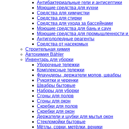
Антибактериальные гели и антисептики
Моющие средства для кухни
Средства для химчистки
Средства для стирки
Средства для ухода за бассейнами
Моющие средства для бань и саун
Моющие средства для промышленности и
Антигололедные реагенты
Средства от насекомых
Строительная химия
Автохимия Bähler
Инвентарь для уборки
Уборочные тележки
Комплексные тележки
Флаундеры, держатели мопов, швабры
Рукоятки и черенки
Швабры бытовые
Наборы для уборки
Сгоны для полов
Сгоны для окон
Скребки для полов
Скребки для окон
Держатели и шубки для мытья окон
Стекломойки бытовые
Мётлы, совки, метёлки, веники