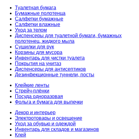
Туалетная бумага
Бумажные полотенца
Салфетки бумажные
Салфетки влажные
Уход за телом
Диспенсеры для туалетной бумаги, бумажных
полотенец, жидкого мыла
Сушилки для рук
Корзины для мусора
Инвентарь для чистки туалета
Покрытия на унитаз
Диспенсеры для антисептиков
Дезинфекционные туннели, посты
Клейкие ленты
Стрейч-плёнки
Посуда одноразовая
Фольга и бумага для выпечки
Декор и интерьер
Электротовары и освещение
Уход за обувью и одеждой
Инвентарь для складов и магазинов
Клей