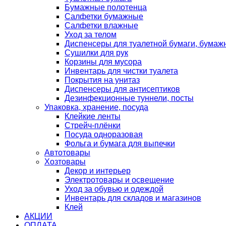
Бумажные полотенца
Салфетки бумажные
Салфетки влажные
Уход за телом
Диспенсеры для туалетной бумаги, бумаж
Сушилки для рук
Корзины для мусора
Инвентарь для чистки туалета
Покрытия на унитаз
Диспенсеры для антисептиков
Дезинфекционные туннели, посты
Упаковка, хранение, посуда
Клейкие ленты
Стрейч-плёнки
Посуда одноразовая
Фольга и бумага для выпечки
Автотовары
Хозтовары
Декор и интерьер
Электротовары и освещение
Уход за обувью и одеждой
Инвентарь для складов и магазинов
Клей
АКЦИИ
ОПЛАТА