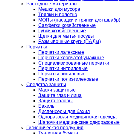
Расходные материалы
Мешки для мусора
Тряпки и полотно
МОПы (насадки и тряпки для швабр)
Салфетки хозяйственные
Губки хозяйственные
Щетки для мытья посуды
Размывочные круги (ПАДы)
Перчатки
Перчатки латексные
Перчатки хлопчатобумажные
Специализированные перчатки
Перчатки нитриловые
Перчатки виниловые
Перчатки полиэтиленовые
Средства защиты
Маски защитные
Защита глаз и лица
Защита головы
Бахилы
Диспенсеры для бахил
Одноразовая медицинская одежда
Шапочки медицинские одноразовые
Гигиеническая продукция
Туалетная бумага