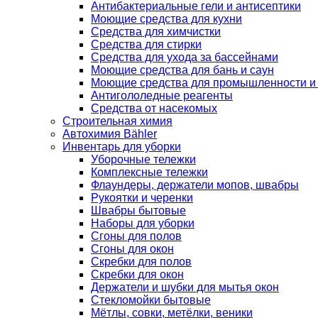
Антибактериальные гели и антисептики
Моющие средства для кухни
Средства для химчистки
Средства для стирки
Средства для ухода за бассейнами
Моющие средства для бань и саун
Моющие средства для промышленности и
Антигололедные реагенты
Средства от насекомых
Строительная химия
Автохимия Bähler
Инвентарь для уборки
Уборочные тележки
Комплексные тележки
Флаундеры, держатели мопов, швабры
Рукоятки и черенки
Швабры бытовые
Наборы для уборки
Сгоны для полов
Сгоны для окон
Скребки для полов
Скребки для окон
Держатели и шубки для мытья окон
Стекломойки бытовые
Мётлы, совки, метёлки, веники