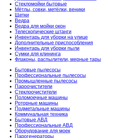
Стекломойки бытовые
Мётлы, совки, метёлки, веники
Щетки
Ведра
Ведра для мойки окон
Телескопические штанги
Инвентарь для уборки на улице
Дополнительные приспособления
Инвентарь для уборки пыли
Сумки для клининга
Флаконы, распылители, мерные тары
Бытовые пылесосы
Профессиональные пылесосы
Промышленные пылесосы
Пароочистители
Стеклоочистители
Поломоечные машины
Роторные машины
Подметальные машины
Коммунальная техника
Бытовые АВД
Профессиональные АВД
Оборудование для моек
Парогенераторы