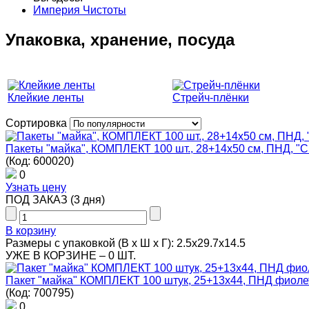
Империя Чистоты
Упаковка, хранение, посуда
Клейкие ленты
Стрейч-плёнки
Сортировка
Пакеты "майка", КОМПЛЕКТ 100 шт., 28+14х50 см, ПНД, "Сп
(Код:
600020
)
0
Узнать цену
ПОД ЗАКАЗ
(
3 дня
)
В корзину
Размеры с упаковкой (В х Ш х Г): 2.5x29.7x14.5
УЖЕ В КОРЗИНЕ –
0 ШТ.
Пакет "майка" КОМПЛЕКТ 100 штук, 25+13х44, ПНД фиоле
(Код:
700795
)
0