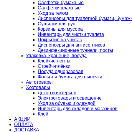
Салфетки бумажные
Салфетки влажные
Уход за телом
Диспенсеры для туалетной бумаги, бумаж
Сушилки для рук
Корзины для мусора
Инвентарь для чистки туалета
Покрытия на унитаз
Диспенсеры для антисептиков
Дезинфекционные туннели, посты
Упаковка, хранение, посуда
Клейкие ленты
Стрейч-плёнки
Посуда одноразовая
Фольга и бумага для выпечки
Автотовары
Хозтовары
Декор и интерьер
Электротовары и освещение
Уход за обувью и одеждой
Инвентарь для складов и магазинов
Клей
АКЦИИ
ОПЛАТА
ДОСТАВКА