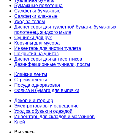
Туалетная бумага
Бумажные полотенца
Салфетки бумажные
Салфетки влажные
Уход за телом
Диспенсеры для туалетной бумаги, бумажных
полотенец, жидкого мыла
Сушилки для рук
Корзины для мусора
Инвентарь для чистки туалета
Покрытия на унитаз
Диспенсеры для антисептиков
Дезинфекционные туннели, посты
Клейкие ленты
Стрейч-плёнки
Посуда одноразовая
Фольга и бумага для выпечки
Декор и интерьер
Электротовары и освещение
Уход за обувью и одеждой
Инвентарь для складов и магазинов
Клей
Вы здесь: