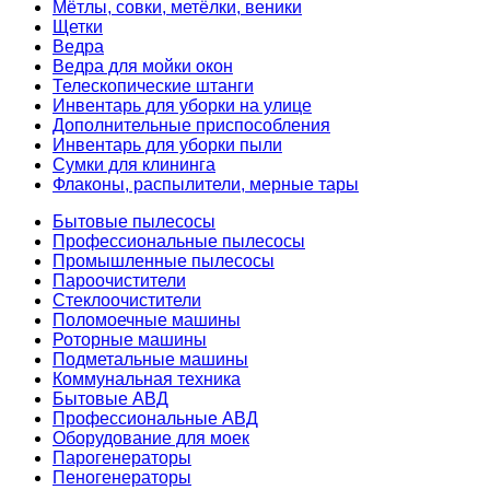
Мётлы, совки, метёлки, веники
Щетки
Ведра
Ведра для мойки окон
Телескопические штанги
Инвентарь для уборки на улице
Дополнительные приспособления
Инвентарь для уборки пыли
Сумки для клининга
Флаконы, распылители, мерные тары
Бытовые пылесосы
Профессиональные пылесосы
Промышленные пылесосы
Пароочистители
Стеклоочистители
Поломоечные машины
Роторные машины
Подметальные машины
Коммунальная техника
Бытовые АВД
Профессиональные АВД
Оборудование для моек
Парогенераторы
Пеногенераторы