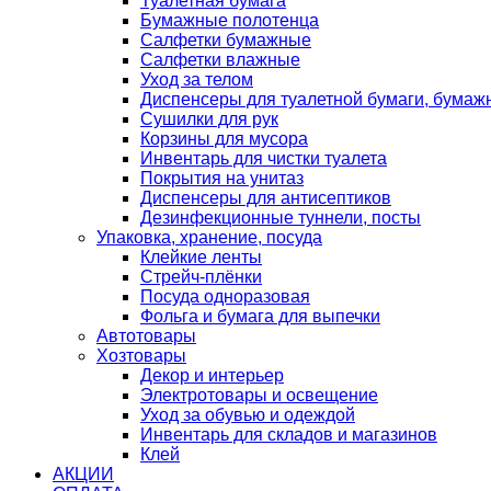
Туалетная бумага
Бумажные полотенца
Салфетки бумажные
Салфетки влажные
Уход за телом
Диспенсеры для туалетной бумаги, бумаж
Сушилки для рук
Корзины для мусора
Инвентарь для чистки туалета
Покрытия на унитаз
Диспенсеры для антисептиков
Дезинфекционные туннели, посты
Упаковка, хранение, посуда
Клейкие ленты
Стрейч-плёнки
Посуда одноразовая
Фольга и бумага для выпечки
Автотовары
Хозтовары
Декор и интерьер
Электротовары и освещение
Уход за обувью и одеждой
Инвентарь для складов и магазинов
Клей
АКЦИИ