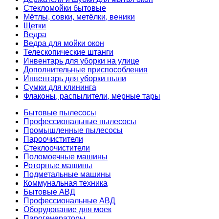
Стекломойки бытовые
Мётлы, совки, метёлки, веники
Щетки
Ведра
Ведра для мойки окон
Телескопические штанги
Инвентарь для уборки на улице
Дополнительные приспособления
Инвентарь для уборки пыли
Сумки для клининга
Флаконы, распылители, мерные тары
Бытовые пылесосы
Профессиональные пылесосы
Промышленные пылесосы
Пароочистители
Стеклоочистители
Поломоечные машины
Роторные машины
Подметальные машины
Коммунальная техника
Бытовые АВД
Профессиональные АВД
Оборудование для моек
Парогенераторы