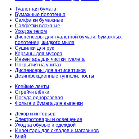
Туалетная бумага
Бумажные полотенца
Салфетки бумажные
Салфетки влажные
Уход за телом
Диспенсеры для туалетной бумаги, бумажных
полотенец, жидкого мыла
Сушилки для рук
Корзины для мусора
Инвентарь для чистки туалета
Покрытия на унитаз
Диспенсеры для антисептиков
Дезинфекционные туннели, посты
Клейкие ленты
Стрейч-плёнки
Посуда одноразовая
Фольга и бумага для выпечки
Декор и интерьер
Электротовары и освещение
Уход за обувью и одеждой
Инвентарь для складов и магазинов
Клей