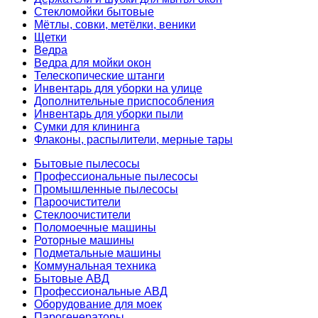
Стекломойки бытовые
Мётлы, совки, метёлки, веники
Щетки
Ведра
Ведра для мойки окон
Телескопические штанги
Инвентарь для уборки на улице
Дополнительные приспособления
Инвентарь для уборки пыли
Сумки для клининга
Флаконы, распылители, мерные тары
Бытовые пылесосы
Профессиональные пылесосы
Промышленные пылесосы
Пароочистители
Стеклоочистители
Поломоечные машины
Роторные машины
Подметальные машины
Коммунальная техника
Бытовые АВД
Профессиональные АВД
Оборудование для моек
Парогенераторы