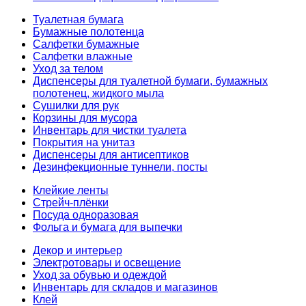
Туалетная бумага
Бумажные полотенца
Салфетки бумажные
Салфетки влажные
Уход за телом
Диспенсеры для туалетной бумаги, бумажных
полотенец, жидкого мыла
Сушилки для рук
Корзины для мусора
Инвентарь для чистки туалета
Покрытия на унитаз
Диспенсеры для антисептиков
Дезинфекционные туннели, посты
Клейкие ленты
Стрейч-плёнки
Посуда одноразовая
Фольга и бумага для выпечки
Декор и интерьер
Электротовары и освещение
Уход за обувью и одеждой
Инвентарь для складов и магазинов
Клей