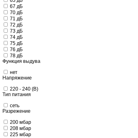
63 дБ
67 дБ
70 дБ
71 дБ
72 дБ
73 дБ
74 дБ
75 дБ
76 дБ
78 дБ
Функция выдува
нет
Напряжение
220 - 240 (В)
Тип питания
сеть
Разрежение
200 мбар
208 мбар
225 мбар