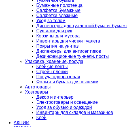
Туалетная бумага
Бумажные полотенца
Салфетки бумажные
Салфетки влажные
Уход за телом
Диспенсеры для туалетной бумаги, бумаж
Сушилки для рук
Корзины для мусора
Инвентарь для чистки туалета
Покрытия на унитаз
Диспенсеры для антисептиков
Дезинфекционные туннели, посты
Упаковка, хранение, посуда
Клейкие ленты
Стрейч-плёнки
Посуда одноразовая
Фольга и бумага для выпечки
Автотовары
Хозтовары
Декор и интерьер
Электротовары и освещение
Уход за обувью и одеждой
Инвентарь для складов и магазинов
Клей
АКЦИИ