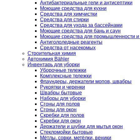
Антибактериальные гели и антисептики
Моющие средства для кухни
Средства для химчистки
Средства для стирки
Средства для ухода за бассейнами
Моющие средства для бань и саун
Моющие средства для промышленности и
Антигололедные реагенты
Средства от насекомых
Строительная химия
Автохимия Bähler
Инвентарь для уборки
Уборочные тележки
Комплексные тележки
Флаундеры, держатели мопов, швабры
Рукоятки и черенки
Швабры бытовые
Наборы для уборки
Сгоны для полов
Сгоны для окон
Скребки для полов
Скребки для окон
Держатели и шубки для мытья окон
Стекломойки бытовые
Мётлы, совки, метёлки, веники