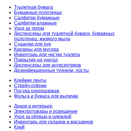
Туалетная бумага
Бумажные полотенца
Салфетки бумажные
Салфетки влажные
Уход за телом
Диспенсеры для туалетной бумаги, бумажных
полотенец, жидкого мыла
Сушилки для рук
Корзины для мусора
Инвентарь для чистки туалета
Покрытия на унитаз
Диспенсеры для антисептиков
Дезинфекционные туннели, посты
Клейкие ленты
Стрейч-плёнки
Посуда одноразовая
Фольга и бумага для выпечки
Декор и интерьер
Электротовары и освещение
Уход за обувью и одеждой
Инвентарь для складов и магазинов
Клей