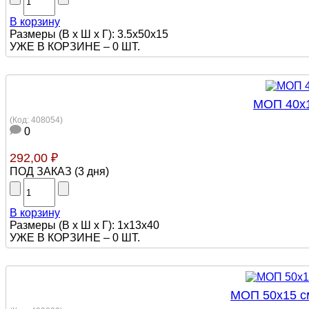
В корзину
Размеры (В х Ш х Г): 3.5х50х15
УЖЕ В КОРЗИНЕ –
0 ШТ.
МОП 40х1
(Код:
408054
)
0
292,00 ₽
ПОД ЗАКАЗ
(
3 дня
)
В корзину
Размеры (В х Ш х Г): 1х13х40
УЖЕ В КОРЗИНЕ –
0 ШТ.
МОП 50х15 см