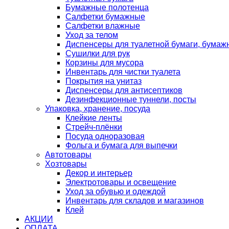
Бумажные полотенца
Салфетки бумажные
Салфетки влажные
Уход за телом
Диспенсеры для туалетной бумаги, бумаж
Сушилки для рук
Корзины для мусора
Инвентарь для чистки туалета
Покрытия на унитаз
Диспенсеры для антисептиков
Дезинфекционные туннели, посты
Упаковка, хранение, посуда
Клейкие ленты
Стрейч-плёнки
Посуда одноразовая
Фольга и бумага для выпечки
Автотовары
Хозтовары
Декор и интерьер
Электротовары и освещение
Уход за обувью и одеждой
Инвентарь для складов и магазинов
Клей
АКЦИИ
ОПЛАТА