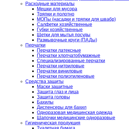
Расходные материалы
Мешки для мусора
Тряпки и полотно
МОПы (насадки и тряпки для швабр)
Салфетки хозяйственные
Губки хозяйственные
Щетки для мытья посуды
Размывочные круги (ПАДы)
Перчатки
Перчатки латексные
Перчатки хлопчатобумажные
Специализированные перчатки
Перчатки нитриловые
Перчатки виниловые
Перчатки полиэтиленовые
Средства защиты
Маски защитные
Защита глаз и лица
Защита головы
Бахилы
Диспенсеры для бахил
Одноразовая медицинская одежда
Шапочки медицинские одноразовые
Гигиеническая продукция
Туалетная бумага