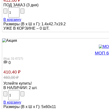
412,00 ₽
ПОД ЗАКАЗ
(
3 дня
)
В корзину
Размеры (В х Ш х Г): 1.4x42.7x19.2
УЖЕ В КОРЗИНЕ –
0 ШТ.
МОП 60
(Код:
31-0727
)
0
410,40 ₽
460,00 ₽
Успейте купить!
В НАЛИЧИИ:
2 шт.
В корзину
Размеры (В х Ш х Г): 5х60х11