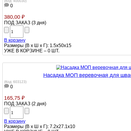
(Код:
400030
)
0
380,00 ₽
ПОД ЗАКАЗ
(
3 дня
)
В корзину
Размеры (В х Ш х Г): 1.5х50х15
УЖЕ В КОРЗИНЕ –
0 ШТ.
Насадка МОП веревочная для швабр
(Код:
603123
)
0
165,75 ₽
ПОД ЗАКАЗ
(
2 дня
)
В корзину
Размеры (В х Ш х Г): 7.2x27.1x10