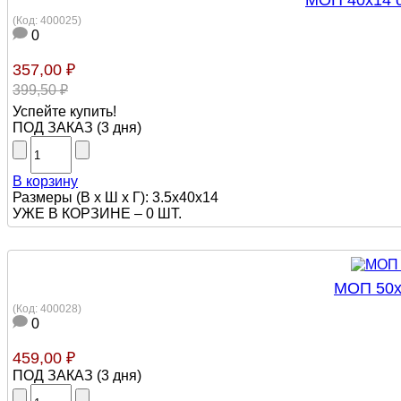
МОП 40х14 с
(Код:
400025
)
0
357,00 ₽
399,50 ₽
Успейте купить!
ПОД ЗАКАЗ
(
3 дня
)
В корзину
Размеры (В х Ш х Г): 3.5х40х14
УЖЕ В КОРЗИНЕ –
0 ШТ.
МОП 50х1
(Код:
400028
)
0
459,00 ₽
ПОД ЗАКАЗ
(
3 дня
)