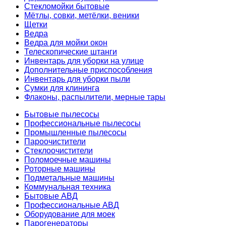
Стекломойки бытовые
Мётлы, совки, метёлки, веники
Щетки
Ведра
Ведра для мойки окон
Телескопические штанги
Инвентарь для уборки на улице
Дополнительные приспособления
Инвентарь для уборки пыли
Сумки для клининга
Флаконы, распылители, мерные тары
Бытовые пылесосы
Профессиональные пылесосы
Промышленные пылесосы
Пароочистители
Стеклоочистители
Поломоечные машины
Роторные машины
Подметальные машины
Коммунальная техника
Бытовые АВД
Профессиональные АВД
Оборудование для моек
Парогенераторы