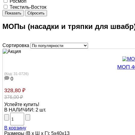
Росмоп
Текстиль-Восток
Показать
Сбросить
МОПы (насадки и тряпки для швабр
Сортировка
МОП 40
(Код:
31-0726
)
0
328,80 ₽
376,00 ₽
Успейте купить!
В НАЛИЧИИ:
2 шт.
В корзину
Размеры (В х Ш х Г): 5х40х13