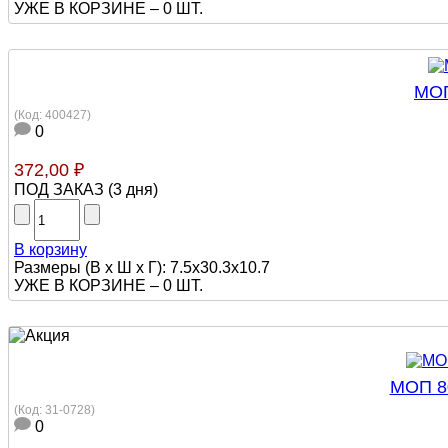
УЖЕ В КОРЗИНЕ –
0 ШТ.
МОП
(Код:
400427
)
0
372,00 ₽
ПОД ЗАКАЗ
(
3 дня
)
В корзину
Размеры (В х Ш х Г): 7.5x30.3x10.7
УЖЕ В КОРЗИНЕ –
0 ШТ.
МОП 80
(Код:
31-0728
)
0