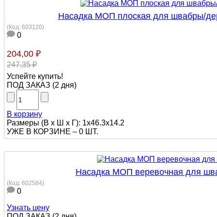
Насадка МОП плоская для швабры/дер
(Код:
603120
)
0
204,00 ₽
247,35 ₽
Успейте купить!
ПОД ЗАКАЗ
(
2 дня
)
В корзину
Размеры (В х Ш х Г): 1x46.3x14.2
УЖЕ В КОРЗИНЕ –
0 ШТ.
Насадка МОП веревочная для швабр
(Код:
602584
)
0
Узнать цену
ПОД ЗАКАЗ
(
2 дня
)