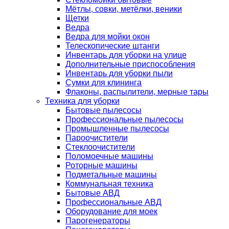
Мётлы, совки, метёлки, веники
Щетки
Ведра
Ведра для мойки окон
Телескопические штанги
Инвентарь для уборки на улице
Дополнительные приспособления
Инвентарь для уборки пыли
Сумки для клининга
Флаконы, распылители, мерные тары
Техника для уборки
Бытовые пылесосы
Профессиональные пылесосы
Промышленные пылесосы
Пароочистители
Стеклоочистители
Поломоечные машины
Роторные машины
Подметальные машины
Коммунальная техника
Бытовые АВД
Профессиональные АВД
Оборудование для моек
Парогенераторы