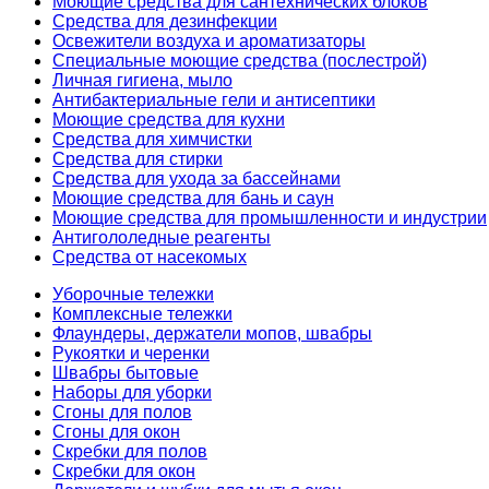
Моющие средства для сантехнических блоков
Средства для дезинфекции
Освежители воздуха и ароматизаторы
Специальные моющие средства (послестрой)
Личная гигиена, мыло
Антибактериальные гели и антисептики
Моющие средства для кухни
Средства для химчистки
Средства для стирки
Средства для ухода за бассейнами
Моющие средства для бань и саун
Моющие средства для промышленности и индустрии
Антигололедные реагенты
Средства от насекомых
Уборочные тележки
Комплексные тележки
Флаундеры, держатели мопов, швабры
Рукоятки и черенки
Швабры бытовые
Наборы для уборки
Сгоны для полов
Сгоны для окон
Скребки для полов
Скребки для окон