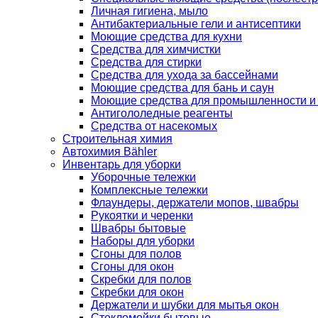
Личная гигиена, мыло
Антибактериальные гели и антисептики
Моющие средства для кухни
Средства для химчистки
Средства для стирки
Средства для ухода за бассейнами
Моющие средства для бань и саун
Моющие средства для промышленности и
Антигололедные реагенты
Средства от насекомых
Строительная химия
Автохимия Bähler
Инвентарь для уборки
Уборочные тележки
Комплексные тележки
Флаундеры, держатели мопов, швабры
Рукоятки и черенки
Швабры бытовые
Наборы для уборки
Сгоны для полов
Сгоны для окон
Скребки для полов
Скребки для окон
Держатели и шубки для мытья окон
Стекломойки бытовые