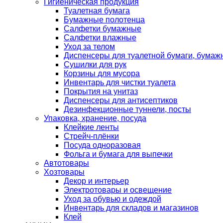
Гигиеническая продукция
Туалетная бумага
Бумажные полотенца
Салфетки бумажные
Салфетки влажные
Уход за телом
Диспенсеры для туалетной бумаги, бумаж
Сушилки для рук
Корзины для мусора
Инвентарь для чистки туалета
Покрытия на унитаз
Диспенсеры для антисептиков
Дезинфекционные туннели, посты
Упаковка, хранение, посуда
Клейкие ленты
Стрейч-плёнки
Посуда одноразовая
Фольга и бумага для выпечки
Автотовары
Хозтовары
Декор и интерьер
Электротовары и освещение
Уход за обувью и одеждой
Инвентарь для складов и магазинов
Клей