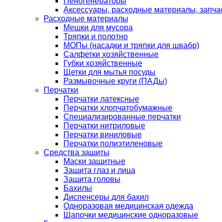
Пеногенераторы
Аксессуары, расходные материалы, запча
Расходные материалы
Мешки для мусора
Тряпки и полотно
МОПы (насадки и тряпки для швабр)
Салфетки хозяйственные
Губки хозяйственные
Щетки для мытья посуды
Размывочные круги (ПАДы)
Перчатки
Перчатки латексные
Перчатки хлопчатобумажные
Специализированные перчатки
Перчатки нитриловые
Перчатки виниловые
Перчатки полиэтиленовые
Средства защиты
Маски защитные
Защита глаз и лица
Защита головы
Бахилы
Диспенсеры для бахил
Одноразовая медицинская одежда
Шапочки медицинские одноразовые