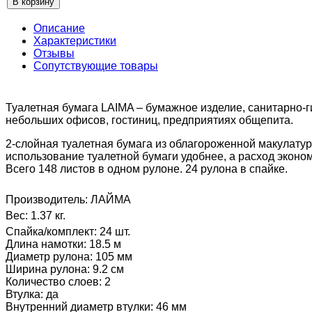
Описание
Характеристики
Отзывы
Сопутствующие товары
Туалетная бумага LAIMA – бумажное изделие, санитарно-ги
небольших офисов, гостиниц, предприятиях общепита.
2-слойная туалетная бумага из облагороженной макулату
использование туалетной бумаги удобнее, а расход экономи
Всего 148 листов в одном рулоне. 24 рулона в спайке.
Производитель:
ЛАЙМА
Вес:
1.37 кг.
Спайка/комплект
:
24 шт.
Длина намотки
:
18.5 м
Диаметр рулона
:
105 мм
Ширина рулона
:
9.2 см
Количество слоев
:
2
Втулка
:
да
Внутренний диаметр втулки
:
46 мм