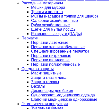
Расходные материалы
Мешки для мусора
Тряпки и полотно
МОПы (насадки и тряпки для швабр)
Салфетки хозяйственные
Губки хозяйственные
Щетки для мытья посуды
Размывочные круги (ПАДы)
Перчатки
Перчатки латексные
Перчатки хлопчатобумажные
Специализированные перчатки
Перчатки нитриловые
Перчатки виниловые
Перчатки полиэтиленовые
Средства защиты
Маски защитные
Защита глаз и лица
Защита головы
Бахилы
Диспенсеры для бахил
Одноразовая медицинская одежда
Шапочки медицинские одноразовые
Гигиеническая продукция
Туалетная бумага