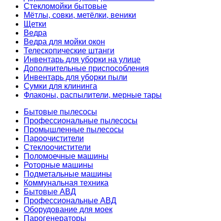
Стекломойки бытовые
Мётлы, совки, метёлки, веники
Щетки
Ведра
Ведра для мойки окон
Телескопические штанги
Инвентарь для уборки на улице
Дополнительные приспособления
Инвентарь для уборки пыли
Сумки для клининга
Флаконы, распылители, мерные тары
Бытовые пылесосы
Профессиональные пылесосы
Промышленные пылесосы
Пароочистители
Стеклоочистители
Поломоечные машины
Роторные машины
Подметальные машины
Коммунальная техника
Бытовые АВД
Профессиональные АВД
Оборудование для моек
Парогенераторы