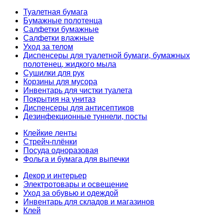
Туалетная бумага
Бумажные полотенца
Салфетки бумажные
Салфетки влажные
Уход за телом
Диспенсеры для туалетной бумаги, бумажных
полотенец, жидкого мыла
Сушилки для рук
Корзины для мусора
Инвентарь для чистки туалета
Покрытия на унитаз
Диспенсеры для антисептиков
Дезинфекционные туннели, посты
Клейкие ленты
Стрейч-плёнки
Посуда одноразовая
Фольга и бумага для выпечки
Декор и интерьер
Электротовары и освещение
Уход за обувью и одеждой
Инвентарь для складов и магазинов
Клей