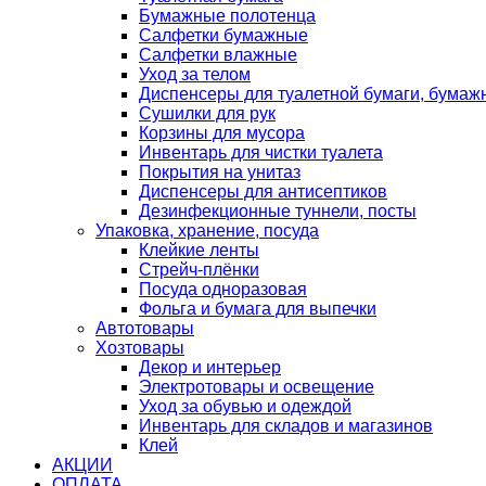
Бумажные полотенца
Салфетки бумажные
Салфетки влажные
Уход за телом
Диспенсеры для туалетной бумаги, бумаж
Сушилки для рук
Корзины для мусора
Инвентарь для чистки туалета
Покрытия на унитаз
Диспенсеры для антисептиков
Дезинфекционные туннели, посты
Упаковка, хранение, посуда
Клейкие ленты
Стрейч-плёнки
Посуда одноразовая
Фольга и бумага для выпечки
Автотовары
Хозтовары
Декор и интерьер
Электротовары и освещение
Уход за обувью и одеждой
Инвентарь для складов и магазинов
Клей
АКЦИИ
ОПЛАТА