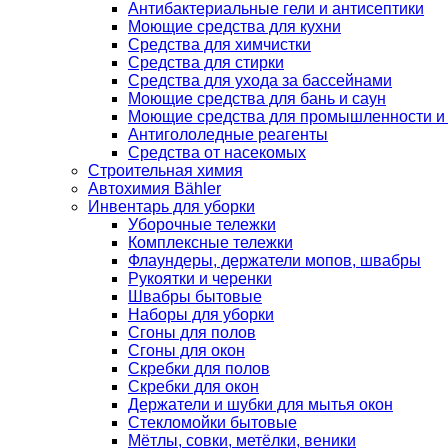
Антибактериальные гели и антисептики
Моющие средства для кухни
Средства для химчистки
Средства для стирки
Средства для ухода за бассейнами
Моющие средства для бань и саун
Моющие средства для промышленности и
Антигололедные реагенты
Средства от насекомых
Строительная химия
Автохимия Bähler
Инвентарь для уборки
Уборочные тележки
Комплексные тележки
Флаундеры, держатели мопов, швабры
Рукоятки и черенки
Швабры бытовые
Наборы для уборки
Сгоны для полов
Сгоны для окон
Скребки для полов
Скребки для окон
Держатели и шубки для мытья окон
Стекломойки бытовые
Мётлы, совки, метёлки, веники