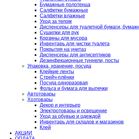
Бумажные полотенца
Салфетки бумажные
Салфетки влажные
Уход за телом
Диспенсеры для туалетной бумаги, бумаж
Сушилки для рук
Корзины для мусора
Инвентарь для чистки туалета
Покрытия на унитаз
Диспенсеры для антисептиков
Дезинфекционные туннели, посты
Упаковка, хранение, посуда
Клейкие ленты
Стрейч-плёнки
Посуда одноразовая
Фольга и бумага для выпечки
Автотовары
Хозтовары
Декор и интерьер
Электротовары и освещение
Уход за обувью и одеждой
Инвентарь для складов и магазинов
Клей
АКЦИИ
ОПЛАТА