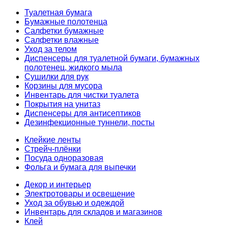
Туалетная бумага
Бумажные полотенца
Салфетки бумажные
Салфетки влажные
Уход за телом
Диспенсеры для туалетной бумаги, бумажных
полотенец, жидкого мыла
Сушилки для рук
Корзины для мусора
Инвентарь для чистки туалета
Покрытия на унитаз
Диспенсеры для антисептиков
Дезинфекционные туннели, посты
Клейкие ленты
Стрейч-плёнки
Посуда одноразовая
Фольга и бумага для выпечки
Декор и интерьер
Электротовары и освещение
Уход за обувью и одеждой
Инвентарь для складов и магазинов
Клей