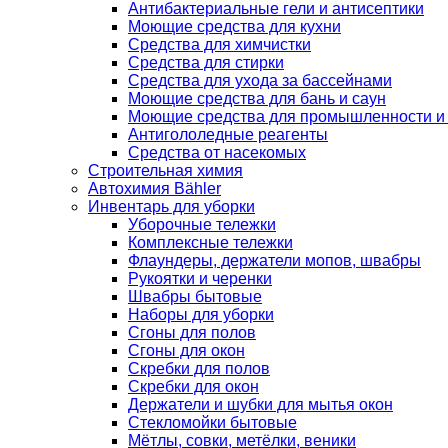
Антибактериальные гели и антисептики
Моющие средства для кухни
Средства для химчистки
Средства для стирки
Средства для ухода за бассейнами
Моющие средства для бань и саун
Моющие средства для промышленности и
Антигололедные реагенты
Средства от насекомых
Строительная химия
Автохимия Bähler
Инвентарь для уборки
Уборочные тележки
Комплексные тележки
Флаундеры, держатели мопов, швабры
Рукоятки и черенки
Швабры бытовые
Наборы для уборки
Сгоны для полов
Сгоны для окон
Скребки для полов
Скребки для окон
Держатели и шубки для мытья окон
Стекломойки бытовые
Мётлы, совки, метёлки, веники