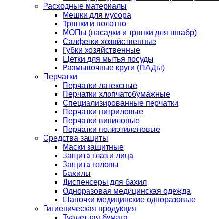
Расходные материалы
Мешки для мусора
Тряпки и полотно
МОПы (насадки и тряпки для швабр)
Салфетки хозяйственные
Губки хозяйственные
Щетки для мытья посуды
Размывочные круги (ПАДы)
Перчатки
Перчатки латексные
Перчатки хлопчатобумажные
Специализированные перчатки
Перчатки нитриловые
Перчатки виниловые
Перчатки полиэтиленовые
Средства защиты
Маски защитные
Защита глаз и лица
Защита головы
Бахилы
Диспенсеры для бахил
Одноразовая медицинская одежда
Шапочки медицинские одноразовые
Гигиеническая продукция
Туалетная бумага