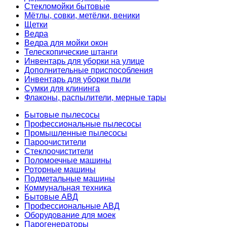
Стекломойки бытовые
Мётлы, совки, метёлки, веники
Щетки
Ведра
Ведра для мойки окон
Телескопические штанги
Инвентарь для уборки на улице
Дополнительные приспособления
Инвентарь для уборки пыли
Сумки для клининга
Флаконы, распылители, мерные тары
Бытовые пылесосы
Профессиональные пылесосы
Промышленные пылесосы
Пароочистители
Стеклоочистители
Поломоечные машины
Роторные машины
Подметальные машины
Коммунальная техника
Бытовые АВД
Профессиональные АВД
Оборудование для моек
Парогенераторы