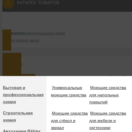
КАТАЛОГ ТОВАРОВ
КЛУБ
БЛОГ КЛИНЕРА
БИЗНЕСУ
Вы здесь:
Бытовая и профессиональная химия
Личная гигиена, мыло
КЛУБ
--10%
Блог клинера
Бытовая и
Универсальные
Моющие средства
Пенное мыло для дозаторов с цвет
профессиональная
моющие средства
для напольных
Код:
502DA-5
химия
покрытий
Бизнесу
Строительная
Моющие средства
Моющие средства
химия
для стёкол и
для мебели и
В НАЛИЧИИ
Производители
зеркал
оргтехники
Автохимия Bähler