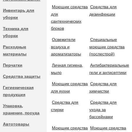
ДОСТАВКА
НАЛИЧИЕ В МАГАЗИНАХ
Моющие средства
Средства для
В течении 24
Инвентарь для
для
дезинфекции
Розничный магазин
В течении 7 дней -
много
уборки
сантехнических
блоков
Техника для
Временно - доставка возможна только для юр. лиц.
уборки
Доставка осуществляется на следующий рабочий день, при оплат
ЛИЧНЫЙ КАБИНЕТ
Освежители
Специальные
Расходные
воздуха и
моющие средства
ТОВАРЫ
материалы
ароматизаторы
(послестрой)
Магазин, склад — г. Казань, проспект Победы, 33 —
4 шт.
Перчатки
Личная гигиена,
Антибактериальные
Бытовая и профессиональная химия
420,00 ₽
мыло
гели и антисептики
506,25 ₽
Успейте купить!
Средства защиты
Моющие средства
Средства для
Универсальные моющие средства
Гигиеническая
От 1 шт.
560,00 ₽
0%
для кухни
химчистки
продукция
От 2 шт.
476,00 ₽
15%
Средства для
Средства для
Упаковка,
Моющие средства для напольных покрытий
От 4 шт.
420,00 ₽
25%
стирки
ухода за
хранение, посуда
бассейнами
Автотовары
УЖЕ В КОРЗИНЕ –
0
Ш
Моющие средства
Моющие средства
Моющие средства для стёкол и зеркал