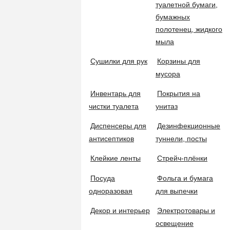
туалетной бумаги,
Группы покупателей
СПОСОБЫ ОПЛАТЫ
бумажных
Щетки
полотенец, жидкого
мыла
ПРАЙС-ЛИСТ
Сушилки для рук
Корзины для
Ведра
мусора
Полный ассортимент
Обновлён: 31.07.2026
Инвентарь для
Покрытия на
Скачать прайс-лист
Ведра для мойки окон
чистки туалета
унитаз
По наличию на складе
Диспенсеры для
Дезинфекционные
Обновлён: 31.07.2026
антисептиков
туннели, посты
Телескопические штанги
Скачать прайс-лист
Клейкие ленты
Стрейч-плёнки
ЕСТЬ ВОПРОСЫ?
Инвентарь для уборки на улице
Посуда
Фольга и бумага
+7 (987) 290-27-00
одноразовая
для выпечки
Горячая линия
Декор и интерьер
Электротовары и
Дополнительные приспособления
+7 (987) 290-27-00
освещение