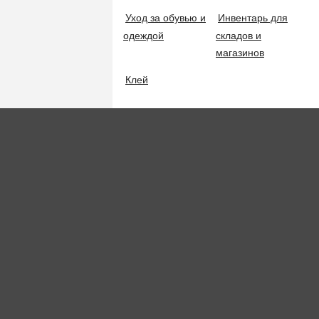
Whats App
Уход за обувью и
Инвентарь для
Инвентарь для уборки пыли
одеждой
складов и
магазинов
Сумки для клининга
Клей
© 2
Флаконы, распылители, мерные тары
Техника для уборки
Бытовые пылесосы
Профессиональные пылесосы