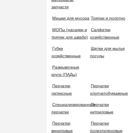
Уборочные тележки
БЕСПЛАТНАЯ ДОСТАВКА
запчасти
от 7000 рублей
Мешки для мусора
Тряпки и полотно
СИСТЕМА СКИДОК
Комплексные тележки
МОПы (насадки и
Зарегистрируйтесь и получайте выгоду
Салфетки
тряпки для швабр)
хозяйственные
ОПТОВЫЕ ЗАКУПК
Экономьте с нами!
Флаундеры, держатели мопов, швабры
Губки
Щетки для мытья
ПОМО
хозяйственные
посуды
Тел.:+7 (
Размывочные
Рукоятки и черенки
круги (ПАДы)
Перчатки
Перчатки
Швабры бытовые
КОМПАНИЯ
латексные
хлопчатобумажные
О нас
Специализированные
Перчатки
Акции
Наборы для уборки
перчатки
нитриловые
Новости
Перчатки
Перчатки
Партнерам
виниловые
полиэтиленовые
Сгоны для полов