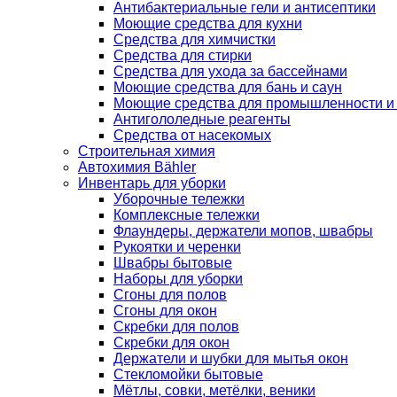
Антибактериальные гели и антисептики
Моющие средства для кухни
Средства для химчистки
Средства для стирки
Средства для ухода за бассейнами
Моющие средства для бань и саун
Моющие средства для промышленности и
Антигололедные реагенты
Средства от насекомых
Строительная химия
Автохимия Bähler
Инвентарь для уборки
Уборочные тележки
Комплексные тележки
Флаундеры, держатели мопов, швабры
Рукоятки и черенки
Швабры бытовые
Наборы для уборки
Сгоны для полов
Сгоны для окон
Скребки для полов
Скребки для окон
Держатели и шубки для мытья окон
Стекломойки бытовые
Мётлы, совки, метёлки, веники