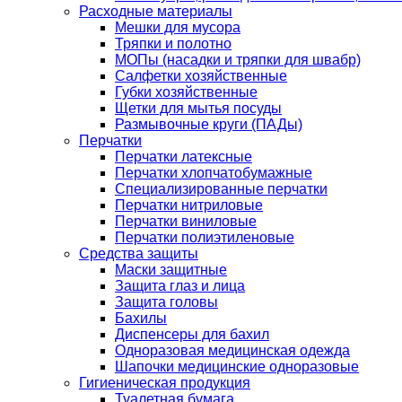
Расходные материалы
Мешки для мусора
Тряпки и полотно
МОПы (насадки и тряпки для швабр)
Салфетки хозяйственные
Губки хозяйственные
Щетки для мытья посуды
Размывочные круги (ПАДы)
Перчатки
Перчатки латексные
Перчатки хлопчатобумажные
Специализированные перчатки
Перчатки нитриловые
Перчатки виниловые
Перчатки полиэтиленовые
Средства защиты
Маски защитные
Защита глаз и лица
Защита головы
Бахилы
Диспенсеры для бахил
Одноразовая медицинская одежда
Шапочки медицинские одноразовые
Гигиеническая продукция
Туалетная бумага