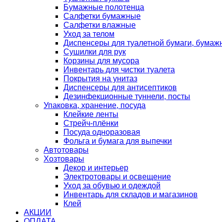
Бумажные полотенца
Салфетки бумажные
Салфетки влажные
Уход за телом
Диспенсеры для туалетной бумаги, бумаж
Сушилки для рук
Корзины для мусора
Инвентарь для чистки туалета
Покрытия на унитаз
Диспенсеры для антисептиков
Дезинфекционные туннели, посты
Упаковка, хранение, посуда
Клейкие ленты
Стрейч-плёнки
Посуда одноразовая
Фольга и бумага для выпечки
Автотовары
Хозтовары
Декор и интерьер
Электротовары и освещение
Уход за обувью и одеждой
Инвентарь для складов и магазинов
Клей
АКЦИИ
ОПЛАТА