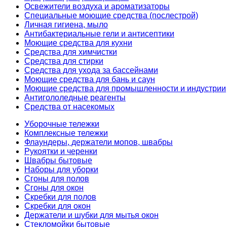
Освежители воздуха и ароматизаторы
Специальные моющие средства (послестрой)
Личная гигиена, мыло
Антибактериальные гели и антисептики
Моющие средства для кухни
Средства для химчистки
Средства для стирки
Средства для ухода за бассейнами
Моющие средства для бань и саун
Моющие средства для промышленности и индустрии
Антигололедные реагенты
Средства от насекомых
Уборочные тележки
Комплексные тележки
Флаундеры, держатели мопов, швабры
Рукоятки и черенки
Швабры бытовые
Наборы для уборки
Сгоны для полов
Сгоны для окон
Скребки для полов
Скребки для окон
Держатели и шубки для мытья окон
Стекломойки бытовые