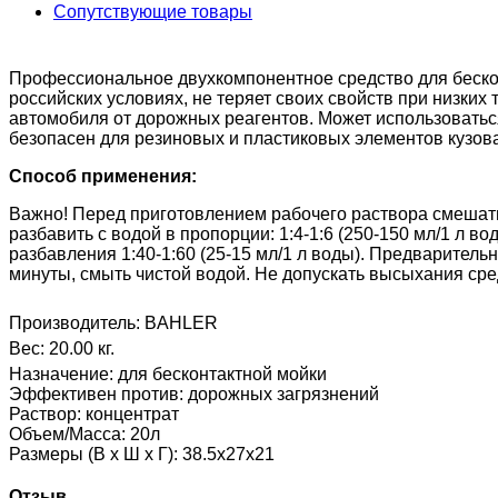
Сопутствующие товары
Профессиональное двухкомпонентное средство для беско
российских условиях, не теряет своих свойств при низких
автомобиля от дорожных реагентов. Может использоваться
безопасен для резиновых и пластиковых элементов кузова
Способ применения:
Важно! Перед приготовлением рабочего раствора смешать 
разбавить с водой в пропорции: 1:4-1:6 (250-150 мл/1 л в
разбавления 1:40-1:60 (25-15 мл/1 л воды). Предварител
минуты, смыть чистой водой. Не допускать высыхания сред
Производитель:
BAHLER
Вес:
20.00 кг.
Назначение
:
для бесконтактной мойки
Эффективен против
:
дорожных загрязнений
Раствор
:
концентрат
Объем/Масса
:
20л
Размеры (В х Ш х Г)
:
38.5х27х21
Отзыв