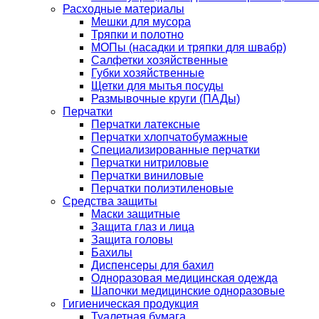
Расходные материалы
Мешки для мусора
Тряпки и полотно
МОПы (насадки и тряпки для швабр)
Салфетки хозяйственные
Губки хозяйственные
Щетки для мытья посуды
Размывочные круги (ПАДы)
Перчатки
Перчатки латексные
Перчатки хлопчатобумажные
Специализированные перчатки
Перчатки нитриловые
Перчатки виниловые
Перчатки полиэтиленовые
Средства защиты
Маски защитные
Защита глаз и лица
Защита головы
Бахилы
Диспенсеры для бахил
Одноразовая медицинская одежда
Шапочки медицинские одноразовые
Гигиеническая продукция
Туалетная бумага