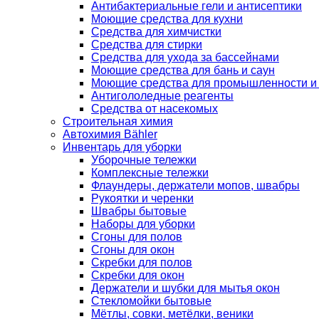
Антибактериальные гели и антисептики
Моющие средства для кухни
Средства для химчистки
Средства для стирки
Средства для ухода за бассейнами
Моющие средства для бань и саун
Моющие средства для промышленности и
Антигололедные реагенты
Средства от насекомых
Строительная химия
Автохимия Bähler
Инвентарь для уборки
Уборочные тележки
Комплексные тележки
Флаундеры, держатели мопов, швабры
Рукоятки и черенки
Швабры бытовые
Наборы для уборки
Сгоны для полов
Сгоны для окон
Скребки для полов
Скребки для окон
Держатели и шубки для мытья окон
Стекломойки бытовые
Мётлы, совки, метёлки, веники