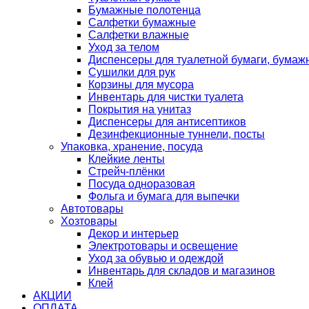
Бумажные полотенца
Салфетки бумажные
Салфетки влажные
Уход за телом
Диспенсеры для туалетной бумаги, бумаж
Сушилки для рук
Корзины для мусора
Инвентарь для чистки туалета
Покрытия на унитаз
Диспенсеры для антисептиков
Дезинфекционные туннели, посты
Упаковка, хранение, посуда
Клейкие ленты
Стрейч-плёнки
Посуда одноразовая
Фольга и бумага для выпечки
Автотовары
Хозтовары
Декор и интерьер
Электротовары и освещение
Уход за обувью и одеждой
Инвентарь для складов и магазинов
Клей
АКЦИИ
ОПЛАТА