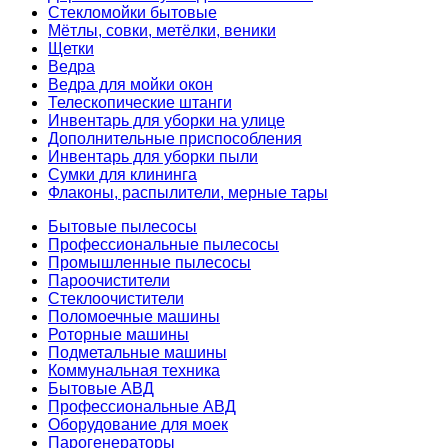
Стекломойки бытовые
Мётлы, совки, метёлки, веники
Щетки
Ведра
Ведра для мойки окон
Телескопические штанги
Инвентарь для уборки на улице
Дополнительные приспособления
Инвентарь для уборки пыли
Сумки для клининга
Флаконы, распылители, мерные тары
Бытовые пылесосы
Профессиональные пылесосы
Промышленные пылесосы
Пароочистители
Стеклоочистители
Поломоечные машины
Роторные машины
Подметальные машины
Коммунальная техника
Бытовые АВД
Профессиональные АВД
Оборудование для моек
Парогенераторы