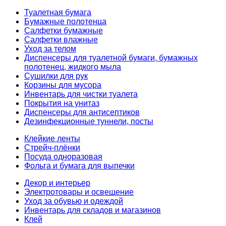
Туалетная бумага
Бумажные полотенца
Салфетки бумажные
Салфетки влажные
Уход за телом
Диспенсеры для туалетной бумаги, бумажных
полотенец, жидкого мыла
Сушилки для рук
Корзины для мусора
Инвентарь для чистки туалета
Покрытия на унитаз
Диспенсеры для антисептиков
Дезинфекционные туннели, посты
Клейкие ленты
Стрейч-плёнки
Посуда одноразовая
Фольга и бумага для выпечки
Декор и интерьер
Электротовары и освещение
Уход за обувью и одеждой
Инвентарь для складов и магазинов
Клей