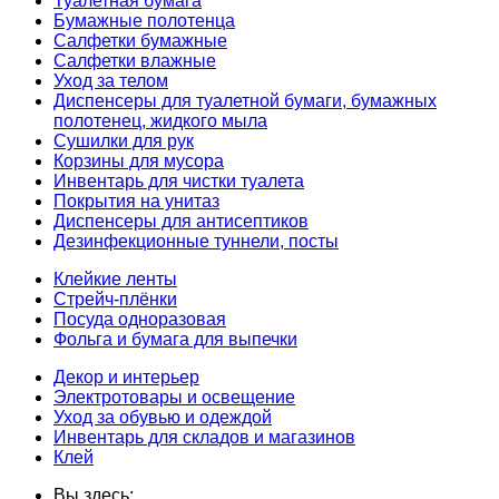
Туалетная бумага
Бумажные полотенца
Салфетки бумажные
Салфетки влажные
Уход за телом
Диспенсеры для туалетной бумаги, бумажных
полотенец, жидкого мыла
Сушилки для рук
Корзины для мусора
Инвентарь для чистки туалета
Покрытия на унитаз
Диспенсеры для антисептиков
Дезинфекционные туннели, посты
Клейкие ленты
Стрейч-плёнки
Посуда одноразовая
Фольга и бумага для выпечки
Декор и интерьер
Электротовары и освещение
Уход за обувью и одеждой
Инвентарь для складов и магазинов
Клей
Вы здесь: