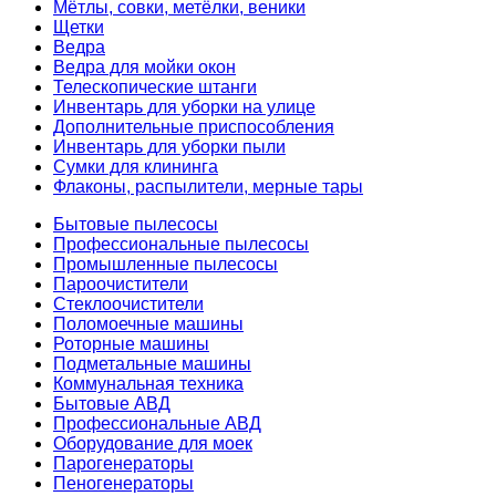
Мётлы, совки, метёлки, веники
Щетки
Ведра
Ведра для мойки окон
Телескопические штанги
Инвентарь для уборки на улице
Дополнительные приспособления
Инвентарь для уборки пыли
Сумки для клининга
Флаконы, распылители, мерные тары
Бытовые пылесосы
Профессиональные пылесосы
Промышленные пылесосы
Пароочистители
Стеклоочистители
Поломоечные машины
Роторные машины
Подметальные машины
Коммунальная техника
Бытовые АВД
Профессиональные АВД
Оборудование для моек
Парогенераторы
Пеногенераторы