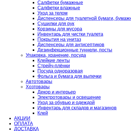
Салфетки бумажные
Салфетки влажные
Уход за телом
Диспенсеры для туалетной бумаги, бумаж
Сушилки для рук
Корзины для мусора
Инвентарь для чистки туалета
Покрытия на унитаз
Диспенсеры для антисептиков
Дезинфекционные туннели, посты
Упаковка, хранение, посуда
Клейкие ленты
Стрейч-плёнки
Посуда одноразовая
Фольга и бумага для выпечки
Автотовары
Хозтовары
Декор и интерьер
Электротовары и освещение
Уход за обувью и одеждой
Инвентарь для складов и магазинов
Клей
АКЦИИ
ОПЛАТА
ДОСТАВКА