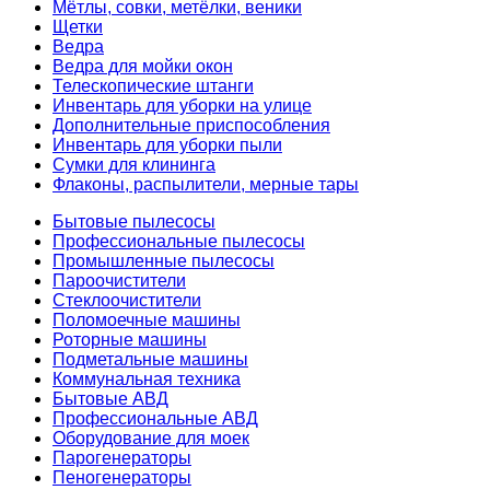
Мётлы, совки, метёлки, веники
Щетки
Ведра
Ведра для мойки окон
Телескопические штанги
Инвентарь для уборки на улице
Дополнительные приспособления
Инвентарь для уборки пыли
Сумки для клининга
Флаконы, распылители, мерные тары
Бытовые пылесосы
Профессиональные пылесосы
Промышленные пылесосы
Пароочистители
Стеклоочистители
Поломоечные машины
Роторные машины
Подметальные машины
Коммунальная техника
Бытовые АВД
Профессиональные АВД
Оборудование для моек
Парогенераторы
Пеногенераторы