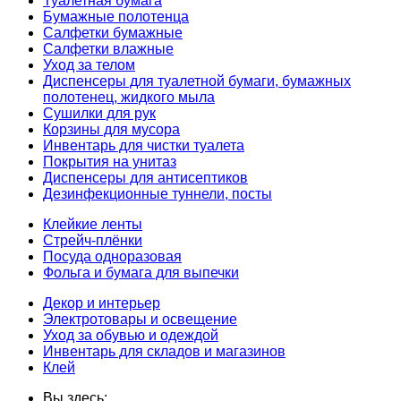
Туалетная бумага
Бумажные полотенца
Салфетки бумажные
Салфетки влажные
Уход за телом
Диспенсеры для туалетной бумаги, бумажных
полотенец, жидкого мыла
Сушилки для рук
Корзины для мусора
Инвентарь для чистки туалета
Покрытия на унитаз
Диспенсеры для антисептиков
Дезинфекционные туннели, посты
Клейкие ленты
Стрейч-плёнки
Посуда одноразовая
Фольга и бумага для выпечки
Декор и интерьер
Электротовары и освещение
Уход за обувью и одеждой
Инвентарь для складов и магазинов
Клей
Вы здесь: