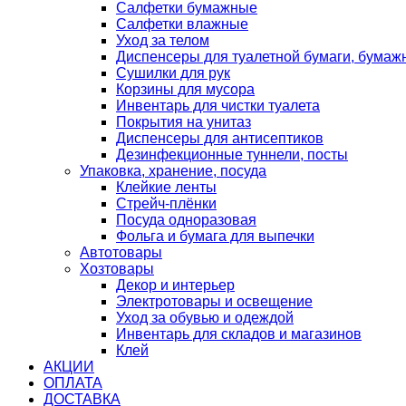
Салфетки бумажные
Салфетки влажные
Уход за телом
Диспенсеры для туалетной бумаги, бумаж
Сушилки для рук
Корзины для мусора
Инвентарь для чистки туалета
Покрытия на унитаз
Диспенсеры для антисептиков
Дезинфекционные туннели, посты
Упаковка, хранение, посуда
Клейкие ленты
Стрейч-плёнки
Посуда одноразовая
Фольга и бумага для выпечки
Автотовары
Хозтовары
Декор и интерьер
Электротовары и освещение
Уход за обувью и одеждой
Инвентарь для складов и магазинов
Клей
АКЦИИ
ОПЛАТА
ДОСТАВКА