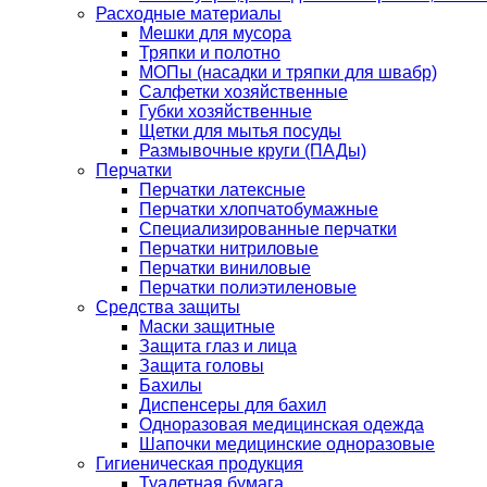
Расходные материалы
Мешки для мусора
Тряпки и полотно
МОПы (насадки и тряпки для швабр)
Салфетки хозяйственные
Губки хозяйственные
Щетки для мытья посуды
Размывочные круги (ПАДы)
Перчатки
Перчатки латексные
Перчатки хлопчатобумажные
Специализированные перчатки
Перчатки нитриловые
Перчатки виниловые
Перчатки полиэтиленовые
Средства защиты
Маски защитные
Защита глаз и лица
Защита головы
Бахилы
Диспенсеры для бахил
Одноразовая медицинская одежда
Шапочки медицинские одноразовые
Гигиеническая продукция
Туалетная бумага