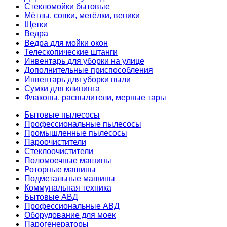
Стекломойки бытовые
Мётлы, совки, метёлки, веники
Щетки
Ведра
Ведра для мойки окон
Телескопические штанги
Инвентарь для уборки на улице
Дополнительные приспособления
Инвентарь для уборки пыли
Сумки для клининга
Флаконы, распылители, мерные тары
Бытовые пылесосы
Профессиональные пылесосы
Промышленные пылесосы
Пароочистители
Стеклоочистители
Поломоечные машины
Роторные машины
Подметальные машины
Коммунальная техника
Бытовые АВД
Профессиональные АВД
Оборудование для моек
Парогенераторы