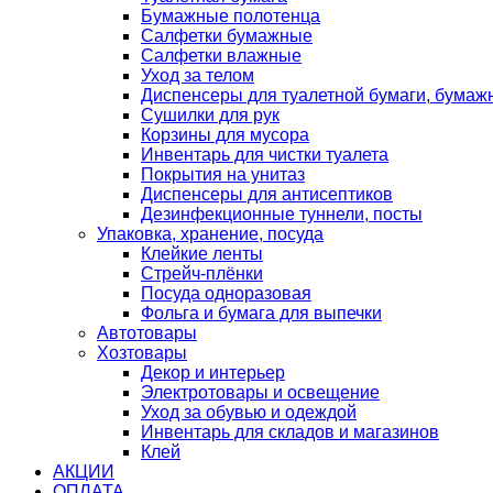
Бумажные полотенца
Салфетки бумажные
Салфетки влажные
Уход за телом
Диспенсеры для туалетной бумаги, бумаж
Сушилки для рук
Корзины для мусора
Инвентарь для чистки туалета
Покрытия на унитаз
Диспенсеры для антисептиков
Дезинфекционные туннели, посты
Упаковка, хранение, посуда
Клейкие ленты
Стрейч-плёнки
Посуда одноразовая
Фольга и бумага для выпечки
Автотовары
Хозтовары
Декор и интерьер
Электротовары и освещение
Уход за обувью и одеждой
Инвентарь для складов и магазинов
Клей
АКЦИИ
ОПЛАТА