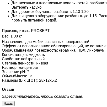
Для кожаных и пластиковых поверхностей: разбавить 
Вытереть насухо.
Для дорожек боулинга: разбавить 1:10-1:20.
Для пищевого оборудования: разбавить до 1:15. Рас
промыть питьевой водой.
Производитель:
PROSEPT
Вес:
1.00 кг.
Назначение
:
для мойки различных поверхностей
Эффект от использования
:
обезжиривающий, не оставляет
Обрабатываемая поверхность
:
керамика, ПВХ, линолеум, 
Консистенция
:
жидкость
Свойства
:
нейтральный
Степень пенности
:
низкая
Раствор
:
концентрат
Значение pH
:
7
Объем/Масса
:
1л
Размеры (В х Ш х Г)
:
28х12х5.2
Отзыв
Зарегистрируйтесь, чтобы создать отзыв.