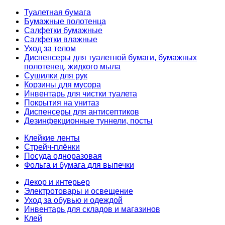
Туалетная бумага
Бумажные полотенца
Салфетки бумажные
Салфетки влажные
Уход за телом
Диспенсеры для туалетной бумаги, бумажных
полотенец, жидкого мыла
Сушилки для рук
Корзины для мусора
Инвентарь для чистки туалета
Покрытия на унитаз
Диспенсеры для антисептиков
Дезинфекционные туннели, посты
Клейкие ленты
Стрейч-плёнки
Посуда одноразовая
Фольга и бумага для выпечки
Декор и интерьер
Электротовары и освещение
Уход за обувью и одеждой
Инвентарь для складов и магазинов
Клей