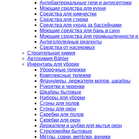
Антибактериальные гели и антисептики
Моющие средства для кухни
Средства для химчистки
Средства для стирки
Средства для ухода за бассейнами
Моющие средства для бань и саун
Моющие средства для промышленности и
Антигололедные реагенты
Средства от насекомых
Строительная химия
Автохимия Bähler
Инвентарь для уборки
Уборочные тележки
Комплексные тележки
Флаундеры, держатели мопов, швабры
Рукоятки и черенки
Швабры бытовые
Наборы для уборки
Сгоны для полов
Сгоны для окон
Скребки для полов
Скребки для окон
Держатели и шубки для мытья окон
Стекломойки бытовые
Мётлы, совки, метёлки, веники