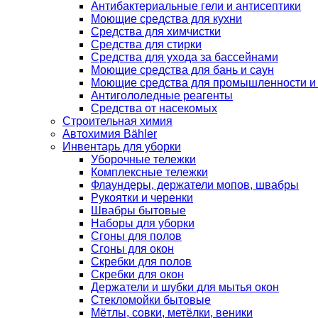
Антибактериальные гели и антисептики
Моющие средства для кухни
Средства для химчистки
Средства для стирки
Средства для ухода за бассейнами
Моющие средства для бань и саун
Моющие средства для промышленности и
Антигололедные реагенты
Средства от насекомых
Строительная химия
Автохимия Bähler
Инвентарь для уборки
Уборочные тележки
Комплексные тележки
Флаундеры, держатели мопов, швабры
Рукоятки и черенки
Швабры бытовые
Наборы для уборки
Сгоны для полов
Сгоны для окон
Скребки для полов
Скребки для окон
Держатели и шубки для мытья окон
Стекломойки бытовые
Мётлы, совки, метёлки, веники