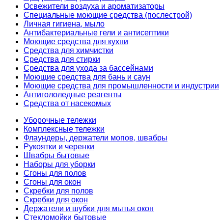
Освежители воздуха и ароматизаторы
Специальные моющие средства (послестрой)
Личная гигиена, мыло
Антибактериальные гели и антисептики
Моющие средства для кухни
Средства для химчистки
Средства для стирки
Средства для ухода за бассейнами
Моющие средства для бань и саун
Моющие средства для промышленности и индустрии
Антигололедные реагенты
Средства от насекомых
Уборочные тележки
Комплексные тележки
Флаундеры, держатели мопов, швабры
Рукоятки и черенки
Швабры бытовые
Наборы для уборки
Сгоны для полов
Сгоны для окон
Скребки для полов
Скребки для окон
Держатели и шубки для мытья окон
Стекломойки бытовые