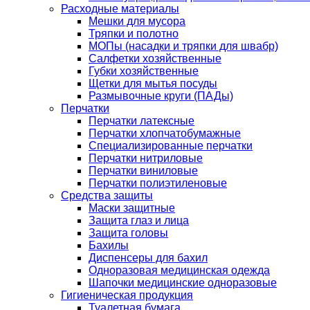
Расходные материалы
Мешки для мусора
Тряпки и полотно
МОПы (насадки и тряпки для швабр)
Салфетки хозяйственные
Губки хозяйственные
Щетки для мытья посуды
Размывочные круги (ПАДы)
Перчатки
Перчатки латексные
Перчатки хлопчатобумажные
Специализированные перчатки
Перчатки нитриловые
Перчатки виниловые
Перчатки полиэтиленовые
Средства защиты
Маски защитные
Защита глаз и лица
Защита головы
Бахилы
Диспенсеры для бахил
Одноразовая медицинская одежда
Шапочки медицинские одноразовые
Гигиеническая продукция
Туалетная бумага