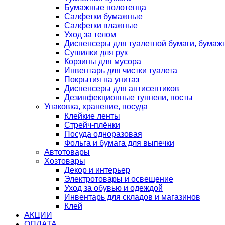
Бумажные полотенца
Салфетки бумажные
Салфетки влажные
Уход за телом
Диспенсеры для туалетной бумаги, бумаж
Сушилки для рук
Корзины для мусора
Инвентарь для чистки туалета
Покрытия на унитаз
Диспенсеры для антисептиков
Дезинфекционные туннели, посты
Упаковка, хранение, посуда
Клейкие ленты
Стрейч-плёнки
Посуда одноразовая
Фольга и бумага для выпечки
Автотовары
Хозтовары
Декор и интерьер
Электротовары и освещение
Уход за обувью и одеждой
Инвентарь для складов и магазинов
Клей
АКЦИИ
ОПЛАТА