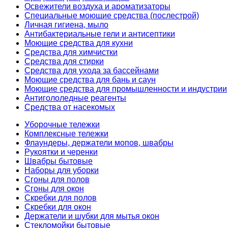
Освежители воздуха и ароматизаторы
Специальные моющие средства (послестрой)
Личная гигиена, мыло
Антибактериальные гели и антисептики
Моющие средства для кухни
Средства для химчистки
Средства для стирки
Средства для ухода за бассейнами
Моющие средства для бань и саун
Моющие средства для промышленности и индустрии
Антигололедные реагенты
Средства от насекомых
Уборочные тележки
Комплексные тележки
Флаундеры, держатели мопов, швабры
Рукоятки и черенки
Швабры бытовые
Наборы для уборки
Сгоны для полов
Сгоны для окон
Скребки для полов
Скребки для окон
Держатели и шубки для мытья окон
Стекломойки бытовые