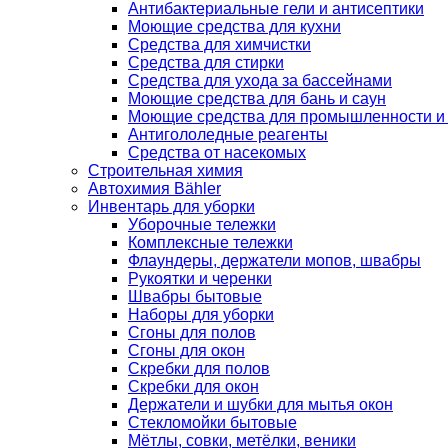
Антибактериальные гели и антисептики
Моющие средства для кухни
Средства для химчистки
Средства для стирки
Средства для ухода за бассейнами
Моющие средства для бань и саун
Моющие средства для промышленности и
Антигололедные реагенты
Средства от насекомых
Строительная химия
Автохимия Bähler
Инвентарь для уборки
Уборочные тележки
Комплексные тележки
Флаундеры, держатели мопов, швабры
Рукоятки и черенки
Швабры бытовые
Наборы для уборки
Сгоны для полов
Сгоны для окон
Скребки для полов
Скребки для окон
Держатели и шубки для мытья окон
Стекломойки бытовые
Мётлы, совки, метёлки, веники