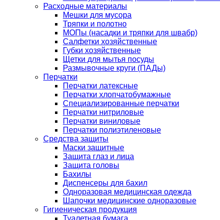
Расходные материалы
Мешки для мусора
Тряпки и полотно
МОПы (насадки и тряпки для швабр)
Салфетки хозяйственные
Губки хозяйственные
Щетки для мытья посуды
Размывочные круги (ПАДы)
Перчатки
Перчатки латексные
Перчатки хлопчатобумажные
Специализированные перчатки
Перчатки нитриловые
Перчатки виниловые
Перчатки полиэтиленовые
Средства защиты
Маски защитные
Защита глаз и лица
Защита головы
Бахилы
Диспенсеры для бахил
Одноразовая медицинская одежда
Шапочки медицинские одноразовые
Гигиеническая продукция
Туалетная бумага