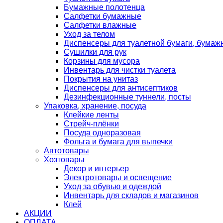
Бумажные полотенца
Салфетки бумажные
Салфетки влажные
Уход за телом
Диспенсеры для туалетной бумаги, бумаж
Сушилки для рук
Корзины для мусора
Инвентарь для чистки туалета
Покрытия на унитаз
Диспенсеры для антисептиков
Дезинфекционные туннели, посты
Упаковка, хранение, посуда
Клейкие ленты
Стрейч-плёнки
Посуда одноразовая
Фольга и бумага для выпечки
Автотовары
Хозтовары
Декор и интерьер
Электротовары и освещение
Уход за обувью и одеждой
Инвентарь для складов и магазинов
Клей
АКЦИИ
ОПЛАТА