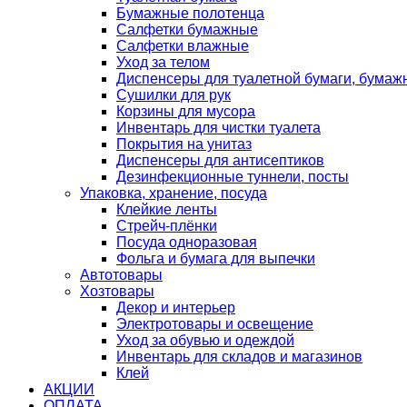
Бумажные полотенца
Салфетки бумажные
Салфетки влажные
Уход за телом
Диспенсеры для туалетной бумаги, бумаж
Сушилки для рук
Корзины для мусора
Инвентарь для чистки туалета
Покрытия на унитаз
Диспенсеры для антисептиков
Дезинфекционные туннели, посты
Упаковка, хранение, посуда
Клейкие ленты
Стрейч-плёнки
Посуда одноразовая
Фольга и бумага для выпечки
Автотовары
Хозтовары
Декор и интерьер
Электротовары и освещение
Уход за обувью и одеждой
Инвентарь для складов и магазинов
Клей
АКЦИИ
ОПЛАТА