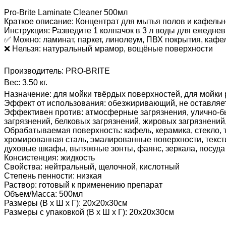
Pro-Brite Laminate Cleaner 500мл
Краткое описание: Концентрат для мытья полов и кафельн
Инструкция: Разведите 1 колпачок в 3 л воды для ежеднев
✅ Можно: ламинат, паркет, линолеум, ПВХ покрытия, кафе
❌ Нельзя: натуральный мрамор, вощёные поверхности
Производитель:
PRO-BRITE
Вес:
3.50 кг.
Назначение
:
для мойки твёрдых поверхностей, для мойки
Эффект от использования
:
обезжиривающий, не оставляет
Эффективен против
:
атмосферные загрязнения, улично-бы
загрязнений, белковых загрязнений, жировых загрязнений,
Обрабатываемая поверхность
:
кафель, керамика, стекло,
хромированная сталь, эмалированные поверхности, текстиль
духовые шкафы, вытяжные зонты, фаянс, зеркала, посуда
Консистенция
:
жидкость
Свойства
:
нейтральный, щелочной, кислотный
Степень пенности
:
низкая
Раствор
:
готовый к применению препарат
Объем/Масса
:
500мл
Размеры (В х Ш х Г)
:
20х20х30см
Размеры с упаковкой (В х Ш х Г)
:
20х20х30см