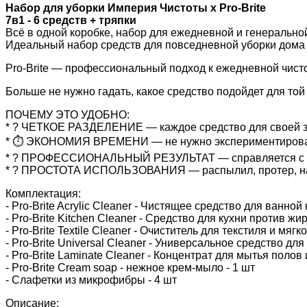
Набор для уборки Империя Чистоты х Pro-Brite
7в1 - 6 средств + тряпки
Всё в одной коробке, набор для ежедневной и генерально
Идеальный набор средств для повседневной уборки дома
Pro-Brite — профессиональный подход к ежедневной чисто
Больше не нужно гадать, какое средство подойдет для то
ПОЧЕМУ ЭТО УДОБНО:
* ? ЧЕТКОЕ РАЗДЕЛЕНИЕ — каждое средство для своей 
* ⏱ ЭКОНОМИЯ ВРЕМЕНИ — не нужно экспериментироват
* ? ПРОФЕССИОНАЛЬНЫЙ РЕЗУЛЬТАТ — справляется с п
* ? ПРОСТОТА ИСПОЛЬЗОВАНИЯ — распылил, протер, на
Комплектация:
- Pro-Brite Acrylic Cleaner - Чистящее средство для ванной
- Pro-Brite Kitchen Cleaner - Средство для кухни против жир
- Pro-Brite Textile Cleaner - Очиститель для текстиля и мягк
- Pro-Brite Universal Cleaner - Универсальное средство дл
- Pro-Brite Laminate Cleaner - Концентрат для мытья полов
- Pro-Brite Cream soap - нежное крем-мыло - 1 шт
- Слафетки из микрофибры - 4 шт
Описание: