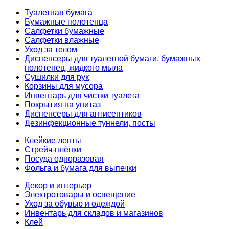
Туалетная бумага
Бумажные полотенца
Салфетки бумажные
Салфетки влажные
Уход за телом
Диспенсеры для туалетной бумаги, бумажных
полотенец, жидкого мыла
Сушилки для рук
Корзины для мусора
Инвентарь для чистки туалета
Покрытия на унитаз
Диспенсеры для антисептиков
Дезинфекционные туннели, посты
Клейкие ленты
Стрейч-плёнки
Посуда одноразовая
Фольга и бумага для выпечки
Декор и интерьер
Электротовары и освещение
Уход за обувью и одеждой
Инвентарь для складов и магазинов
Клей