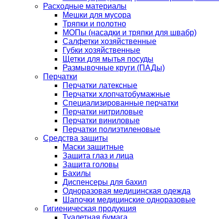
Расходные материалы
Мешки для мусора
Тряпки и полотно
МОПы (насадки и тряпки для швабр)
Салфетки хозяйственные
Губки хозяйственные
Щетки для мытья посуды
Размывочные круги (ПАДы)
Перчатки
Перчатки латексные
Перчатки хлопчатобумажные
Специализированные перчатки
Перчатки нитриловые
Перчатки виниловые
Перчатки полиэтиленовые
Средства защиты
Маски защитные
Защита глаз и лица
Защита головы
Бахилы
Диспенсеры для бахил
Одноразовая медицинская одежда
Шапочки медицинские одноразовые
Гигиеническая продукция
Туалетная бумага