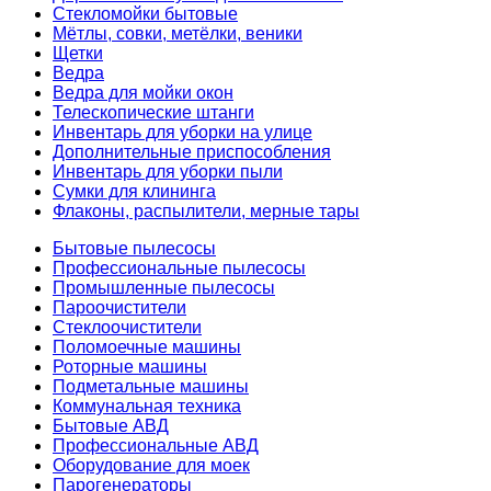
Стекломойки бытовые
Мётлы, совки, метёлки, веники
Щетки
Ведра
Ведра для мойки окон
Телескопические штанги
Инвентарь для уборки на улице
Дополнительные приспособления
Инвентарь для уборки пыли
Сумки для клининга
Флаконы, распылители, мерные тары
Бытовые пылесосы
Профессиональные пылесосы
Промышленные пылесосы
Пароочистители
Стеклоочистители
Поломоечные машины
Роторные машины
Подметальные машины
Коммунальная техника
Бытовые АВД
Профессиональные АВД
Оборудование для моек
Парогенераторы