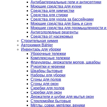
Антибактериальные гели и антисептики
Моющие средства для кухни
Средства для химчистки
Средства для стирки
Средства для ухода за бассейнами
Моющие средства для бань и саун
Моющие средства для промышленности и
Антигололедные реагенты
Средства от насекомых
Строительная химия
Автохимия Bähler
Инвентарь для уборки
Уборочные тележки
Комплексные тележки
Флаундеры, держатели мопов, швабры
Рукоятки и черенки
Швабры бытовые
Наборы для уборки
Сгоны для полов
Сгоны для окон
Скребки для полов
Скребки для окон
Держатели и шубки для мытья окон
Стекломойки бытовые
Мётлы, совки, метёлки, веники