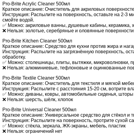
Pro-Brite Acrylic Cleaner 500мл
Краткое описание: Очиститель для акриловых поверхност
Инструкция: Распылите на поверхность, оставьте на 2-3 м
смойте водой.
✅ Можно: акриловые ванны, душевые кабины, керамика,
❌ Нельзя: золотые, серебряные и оловянные поверхности
Pro-Brite Kitchen Cleaner 500мл
Краткое описание: Средство для кухни против жира и нага
Инструкция: Распылите на загрязнённую поверхность, оста
обработку.
✅ Можно: столешницы, плиты, вытяжки, микроволновки, п
❌ Нельзя: алюминиевые, тефлоновые и оцинкованные по
Pro-Brite Textile Cleaner 500мл
Краткое описание: Очиститель для текстиля и мягкой мебе
Инструкция: Распылите с расстояния 15-20 см, вотрите вл
✅ Можно: диваны, ковры, автомобильные сиденья, шторы
❌ Нельзя: шерсть, шёлк, хлопок
Pro-Brite Universal Cleaner 500мл
Краткое описание: Универсальное средство для стёкол и 
Инструкция: Распылите на поверхность, протрите сухой с
✅ Можно: стёкла, зеркала, ЖК-экраны, мебель, пластик
❌ Нельзя: ограничений нет