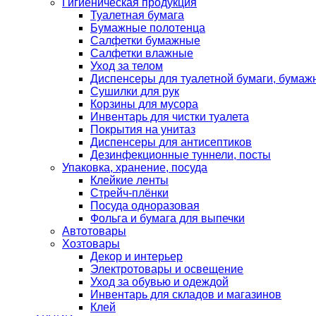
Гигиеническая продукция
Туалетная бумага
Бумажные полотенца
Салфетки бумажные
Салфетки влажные
Уход за телом
Диспенсеры для туалетной бумаги, бумаж
Сушилки для рук
Корзины для мусора
Инвентарь для чистки туалета
Покрытия на унитаз
Диспенсеры для антисептиков
Дезинфекционные туннели, посты
Упаковка, хранение, посуда
Клейкие ленты
Стрейч-плёнки
Посуда одноразовая
Фольга и бумага для выпечки
Автотовары
Хозтовары
Декор и интерьер
Электротовары и освещение
Уход за обувью и одеждой
Инвентарь для складов и магазинов
Клей