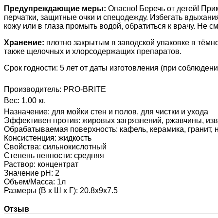
Предупреждающие меры:
Опасно! Беречь от детей! Пр
перчатки, защитные очки и спецодежду. Избегать вдыхани
кожу или в глаза промыть водой, обратиться к врачу.
Не с
Хранение:
плотно закрытым в заводской упаковке в тёмн
также щелочных и хлорсодержащих препаратов.
Срок годности: 5 лет от даты изготовления (при соблюден
Производитель:
PRO-BRITE
Вес:
1.00 кг.
Назначение
:
для мойки стен и полов, для чистки и ухода
Эффективен против
:
жировых загрязнений, ржавчины, из
Обрабатываемая поверхность
:
кафель, керамика, гранит,
Консистенция
:
жидкость
Свойства
:
сильнокислотный
Степень пенности
:
средняя
Раствор
:
концентрат
Значение pH
:
2
Объем/Масса
:
1л
Размеры (В х Ш х Г)
:
20.8x9x7.5
Отзыв