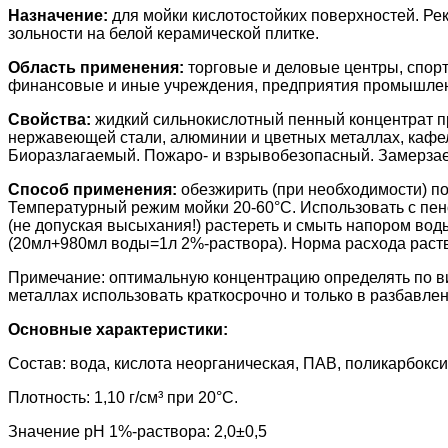
Назначение:
для мойки кислотостойких поверхностей. Ре
зольности на белой керамической плитке.
Область применения:
торговые и деловые центры, спор
финансовые и иные учреждения, предприятия промышленно
Свойства:
жидкий сильнокислотный пенный концентрат пр
нержавеющей стали, алюминии и цветных металлах, кафеле 
Биоразлагаемый. Пожаро- и взрывобезопасный. Замерзае
Способ применения:
обезжирить (при необходимости) по
Температурный режим мойки 20-60°С. Использовать с пен
(не допуская высыхания!) растереть и смыть напором вод
(20мл+980мл воды=1л 2%-раствора). Норма расхода раств
Примечание: оптимальную концентрацию определять по ви
металлах использовать краткосрочно и только в разбавле
Основные характеристики:
Состав: вода, кислота неорганическая, ПАВ, поликарбокси
Плотность: 1,10 г/см³ при 20°С.
Значение pH 1%-раствора: 2,0±0,5