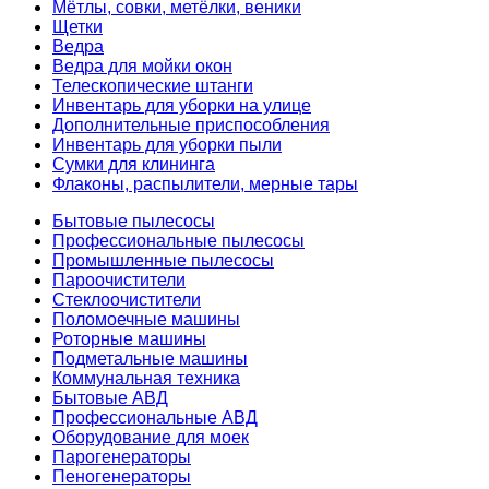
Мётлы, совки, метёлки, веники
Щетки
Ведра
Ведра для мойки окон
Телескопические штанги
Инвентарь для уборки на улице
Дополнительные приспособления
Инвентарь для уборки пыли
Сумки для клининга
Флаконы, распылители, мерные тары
Бытовые пылесосы
Профессиональные пылесосы
Промышленные пылесосы
Пароочистители
Стеклоочистители
Поломоечные машины
Роторные машины
Подметальные машины
Коммунальная техника
Бытовые АВД
Профессиональные АВД
Оборудование для моек
Парогенераторы
Пеногенераторы