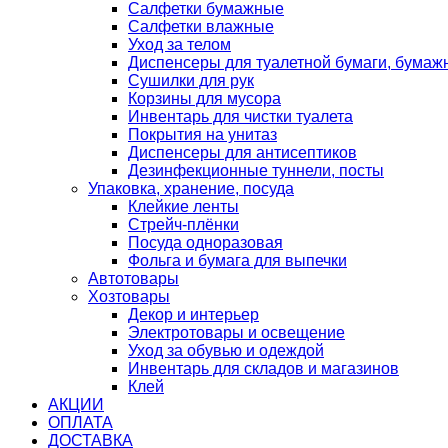
Салфетки бумажные
Салфетки влажные
Уход за телом
Диспенсеры для туалетной бумаги, бумаж
Сушилки для рук
Корзины для мусора
Инвентарь для чистки туалета
Покрытия на унитаз
Диспенсеры для антисептиков
Дезинфекционные туннели, посты
Упаковка, хранение, посуда
Клейкие ленты
Стрейч-плёнки
Посуда одноразовая
Фольга и бумага для выпечки
Автотовары
Хозтовары
Декор и интерьер
Электротовары и освещение
Уход за обувью и одеждой
Инвентарь для складов и магазинов
Клей
АКЦИИ
ОПЛАТА
ДОСТАВКА