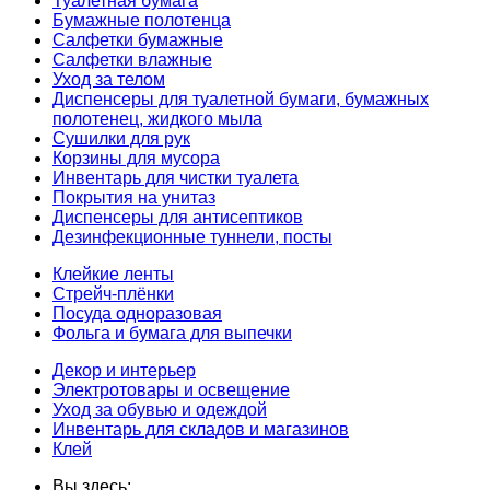
Туалетная бумага
Бумажные полотенца
Салфетки бумажные
Салфетки влажные
Уход за телом
Диспенсеры для туалетной бумаги, бумажных
полотенец, жидкого мыла
Сушилки для рук
Корзины для мусора
Инвентарь для чистки туалета
Покрытия на унитаз
Диспенсеры для антисептиков
Дезинфекционные туннели, посты
Клейкие ленты
Стрейч-плёнки
Посуда одноразовая
Фольга и бумага для выпечки
Декор и интерьер
Электротовары и освещение
Уход за обувью и одеждой
Инвентарь для складов и магазинов
Клей
Вы здесь: