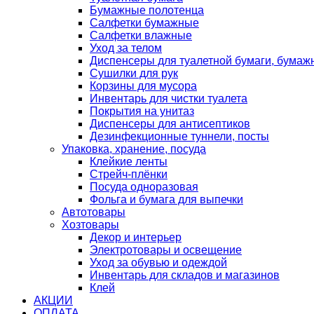
Бумажные полотенца
Салфетки бумажные
Салфетки влажные
Уход за телом
Диспенсеры для туалетной бумаги, бумаж
Сушилки для рук
Корзины для мусора
Инвентарь для чистки туалета
Покрытия на унитаз
Диспенсеры для антисептиков
Дезинфекционные туннели, посты
Упаковка, хранение, посуда
Клейкие ленты
Стрейч-плёнки
Посуда одноразовая
Фольга и бумага для выпечки
Автотовары
Хозтовары
Декор и интерьер
Электротовары и освещение
Уход за обувью и одеждой
Инвентарь для складов и магазинов
Клей
АКЦИИ
ОПЛАТА