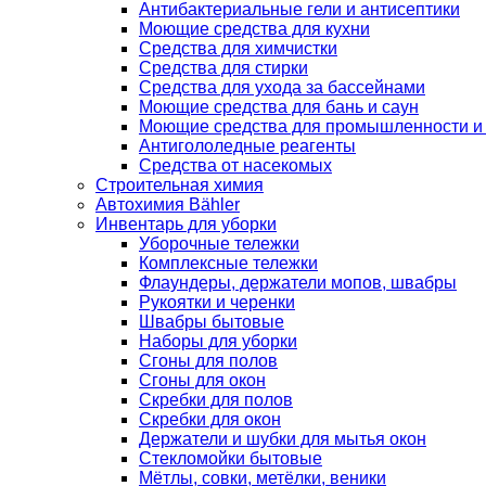
Антибактериальные гели и антисептики
Моющие средства для кухни
Средства для химчистки
Средства для стирки
Средства для ухода за бассейнами
Моющие средства для бань и саун
Моющие средства для промышленности и
Антигололедные реагенты
Средства от насекомых
Строительная химия
Автохимия Bähler
Инвентарь для уборки
Уборочные тележки
Комплексные тележки
Флаундеры, держатели мопов, швабры
Рукоятки и черенки
Швабры бытовые
Наборы для уборки
Сгоны для полов
Сгоны для окон
Скребки для полов
Скребки для окон
Держатели и шубки для мытья окон
Стекломойки бытовые
Мётлы, совки, метёлки, веники