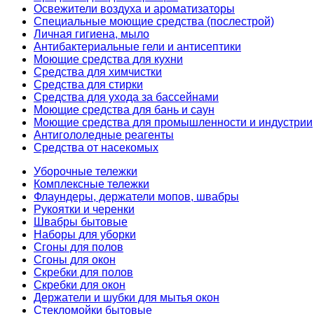
Освежители воздуха и ароматизаторы
Специальные моющие средства (послестрой)
Личная гигиена, мыло
Антибактериальные гели и антисептики
Моющие средства для кухни
Средства для химчистки
Средства для стирки
Средства для ухода за бассейнами
Моющие средства для бань и саун
Моющие средства для промышленности и индустрии
Антигололедные реагенты
Средства от насекомых
Уборочные тележки
Комплексные тележки
Флаундеры, держатели мопов, швабры
Рукоятки и черенки
Швабры бытовые
Наборы для уборки
Сгоны для полов
Сгоны для окон
Скребки для полов
Скребки для окон
Держатели и шубки для мытья окон
Стекломойки бытовые