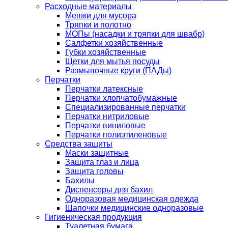
Расходные материалы
Мешки для мусора
Тряпки и полотно
МОПы (насадки и тряпки для швабр)
Салфетки хозяйственные
Губки хозяйственные
Щетки для мытья посуды
Размывочные круги (ПАДы)
Перчатки
Перчатки латексные
Перчатки хлопчатобумажные
Специализированные перчатки
Перчатки нитриловые
Перчатки виниловые
Перчатки полиэтиленовые
Средства защиты
Маски защитные
Защита глаз и лица
Защита головы
Бахилы
Диспенсеры для бахил
Одноразовая медицинская одежда
Шапочки медицинские одноразовые
Гигиеническая продукция
Туалетная бумага