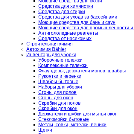
Моющие средства для кухни
Средства для химчистки
Средства для стирки
Средства для ухода за бассейнами
Моющие средства для бань и саун
Моющие средства для промышленности и
Антигололедные реагенты
Средства от насекомых
Строительная химия
Автохимия Bähler
Инвентарь для уборки
Уборочные тележки
Комплексные тележки
Флаундеры, держатели мопов, швабры
Рукоятки и черенки
Швабры бытовые
Наборы для уборки
Сгоны для полов
Сгоны для окон
Скребки для полов
Скребки для окон
Держатели и шубки для мытья окон
Стекломойки бытовые
Мётлы, совки, метёлки, веники
Щетки