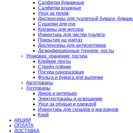
Салфетки бумажные
Салфетки влажные
Уход за телом
Диспенсеры для туалетной бумаги, бумаж
Сушилки для рук
Корзины для мусора
Инвентарь для чистки туалета
Покрытия на унитаз
Диспенсеры для антисептиков
Дезинфекционные туннели, посты
Упаковка, хранение, посуда
Клейкие ленты
Стрейч-плёнки
Посуда одноразовая
Фольга и бумага для выпечки
Автотовары
Хозтовары
Декор и интерьер
Электротовары и освещение
Уход за обувью и одеждой
Инвентарь для складов и магазинов
Клей
АКЦИИ
ОПЛАТА
ДОСТАВКА