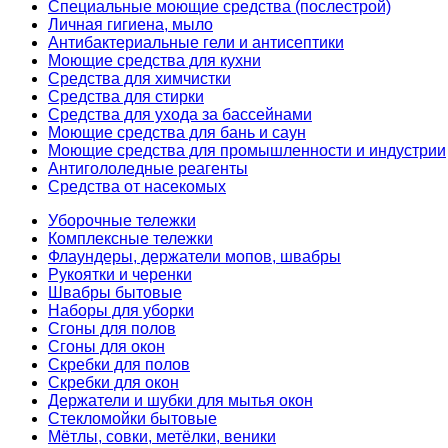
Специальные моющие средства (послестрой)
Личная гигиена, мыло
Антибактериальные гели и антисептики
Моющие средства для кухни
Средства для химчистки
Средства для стирки
Средства для ухода за бассейнами
Моющие средства для бань и саун
Моющие средства для промышленности и индустрии
Антигололедные реагенты
Средства от насекомых
Уборочные тележки
Комплексные тележки
Флаундеры, держатели мопов, швабры
Рукоятки и черенки
Швабры бытовые
Наборы для уборки
Сгоны для полов
Сгоны для окон
Скребки для полов
Скребки для окон
Держатели и шубки для мытья окон
Стекломойки бытовые
Мётлы, совки, метёлки, веники