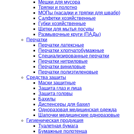
Мешки для мусора
Тряпки и полотно
МОПы (насадки и тряпки для швабр)
Салфетки хозяйственные
Губки хозяйственные
Щетки для мытья посуды
Размывочные круги (ПАДы)
Перчатки
Перчатки латексные
Перчатки хлопчатобумажные
Специализированные перчатки
Перчатки нитриловые
Перчатки виниловые
Перчатки полиэтиленовые
Средства защиты
Маски защитные
Защита глаз и лица
Защита головы
Бахилы
Диспенсеры для бахил
Одноразовая медицинская одежда
Шапочки медицинские одноразовые
Гигиеническая продукция
Туалетная бумага
Бумажные полотенца