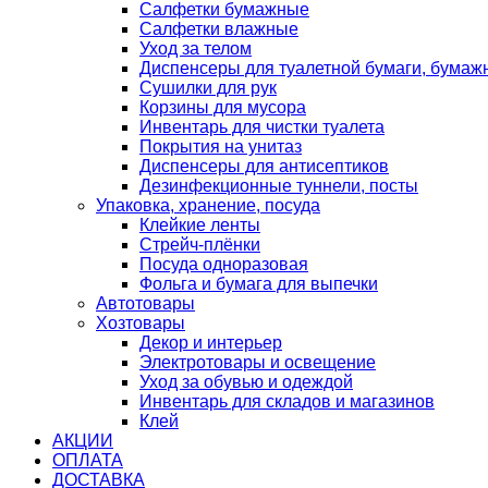
Салфетки бумажные
Салфетки влажные
Уход за телом
Диспенсеры для туалетной бумаги, бумаж
Сушилки для рук
Корзины для мусора
Инвентарь для чистки туалета
Покрытия на унитаз
Диспенсеры для антисептиков
Дезинфекционные туннели, посты
Упаковка, хранение, посуда
Клейкие ленты
Стрейч-плёнки
Посуда одноразовая
Фольга и бумага для выпечки
Автотовары
Хозтовары
Декор и интерьер
Электротовары и освещение
Уход за обувью и одеждой
Инвентарь для складов и магазинов
Клей
АКЦИИ
ОПЛАТА
ДОСТАВКА