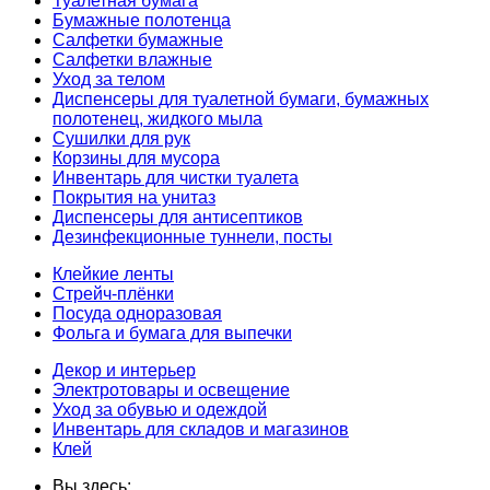
Туалетная бумага
Бумажные полотенца
Салфетки бумажные
Салфетки влажные
Уход за телом
Диспенсеры для туалетной бумаги, бумажных
полотенец, жидкого мыла
Сушилки для рук
Корзины для мусора
Инвентарь для чистки туалета
Покрытия на унитаз
Диспенсеры для антисептиков
Дезинфекционные туннели, посты
Клейкие ленты
Стрейч-плёнки
Посуда одноразовая
Фольга и бумага для выпечки
Декор и интерьер
Электротовары и освещение
Уход за обувью и одеждой
Инвентарь для складов и магазинов
Клей
Вы здесь: