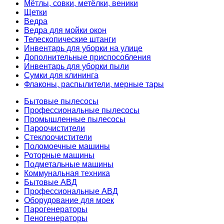
Мётлы, совки, метёлки, веники
Щетки
Ведра
Ведра для мойки окон
Телескопические штанги
Инвентарь для уборки на улице
Дополнительные приспособления
Инвентарь для уборки пыли
Сумки для клининга
Флаконы, распылители, мерные тары
Бытовые пылесосы
Профессиональные пылесосы
Промышленные пылесосы
Пароочистители
Стеклоочистители
Поломоечные машины
Роторные машины
Подметальные машины
Коммунальная техника
Бытовые АВД
Профессиональные АВД
Оборудование для моек
Парогенераторы
Пеногенераторы