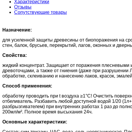
Характеристики
Отзывы
Сопутствующие товары
Назначение:
для усиленной защиты древесины от биопоражения на срок
стен, балок, брусьев, перекрытий, лагов, оконных и дверны
Свойства:
жидкий концентрат. Защищает от поражения плесневыми
древоточцами, а также от гниения (даже при разрушении 
обработке, склеиванию и нанесению лаков, красок, эмале
Способ применения:
обработку проводить при t воздуха ≥1°С! Очистить повер
отбеливатель. Разбавить любой доступной водой 1/20 (1л
разбрызгивателем) при внутренних работах 1 раз до полн
200мл/м². Полное время высыхания 24ч.
Основные характеристики:
Состав: сим-триазин, ЧАС, вода, соль неорганическая. Плот