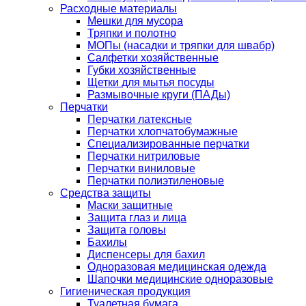
Расходные материалы
Мешки для мусора
Тряпки и полотно
МОПы (насадки и тряпки для швабр)
Салфетки хозяйственные
Губки хозяйственные
Щетки для мытья посуды
Размывочные круги (ПАДы)
Перчатки
Перчатки латексные
Перчатки хлопчатобумажные
Специализированные перчатки
Перчатки нитриловые
Перчатки виниловые
Перчатки полиэтиленовые
Средства защиты
Маски защитные
Защита глаз и лица
Защита головы
Бахилы
Диспенсеры для бахил
Одноразовая медицинская одежда
Шапочки медицинские одноразовые
Гигиеническая продукция
Туалетная бумага