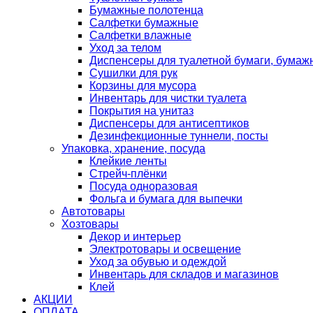
Бумажные полотенца
Салфетки бумажные
Салфетки влажные
Уход за телом
Диспенсеры для туалетной бумаги, бумаж
Сушилки для рук
Корзины для мусора
Инвентарь для чистки туалета
Покрытия на унитаз
Диспенсеры для антисептиков
Дезинфекционные туннели, посты
Упаковка, хранение, посуда
Клейкие ленты
Стрейч-плёнки
Посуда одноразовая
Фольга и бумага для выпечки
Автотовары
Хозтовары
Декор и интерьер
Электротовары и освещение
Уход за обувью и одеждой
Инвентарь для складов и магазинов
Клей
АКЦИИ
ОПЛАТА