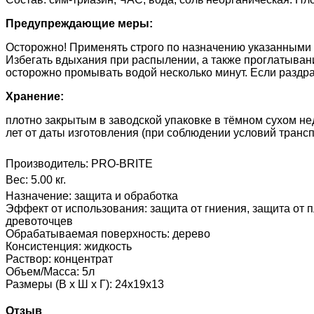
Предупреждающие меры:
Осторожно! Применять строго по назначению указанными 
Избегать вдыхания при распылении, а также проглатывания
осторожно промывать водой несколько минут. Если раздраж
Хранение:
плотно закрытым в заводской упаковке в тёмном сухом не
лет от даты изготовления (при соблюдении условий трансп
Производитель:
PRO-BRITE
Вес:
5.00 кг.
Назначение
:
защита и обработка
Эффект от использования
:
защита от гниения, защита от 
древоточцев
Обрабатываемая поверхность
:
дерево
Консистенция
:
жидкость
Раствор
:
концентрат
Объем/Масса
:
5л
Размеры (В х Ш х Г)
:
24х19х13
Отзыв