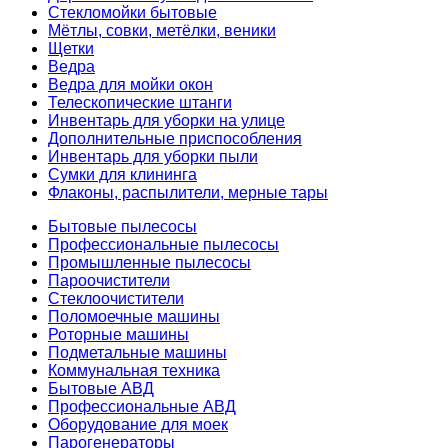
Стекломойки бытовые
Мётлы, совки, метёлки, веники
Щетки
Ведра
Ведра для мойки окон
Телескопические штанги
Инвентарь для уборки на улице
Дополнительные приспособления
Инвентарь для уборки пыли
Сумки для клининга
Флаконы, распылители, мерные тары
Бытовые пылесосы
Профессиональные пылесосы
Промышленные пылесосы
Пароочистители
Стеклоочистители
Поломоечные машины
Роторные машины
Подметальные машины
Коммунальная техника
Бытовые АВД
Профессиональные АВД
Оборудование для моек
Парогенераторы