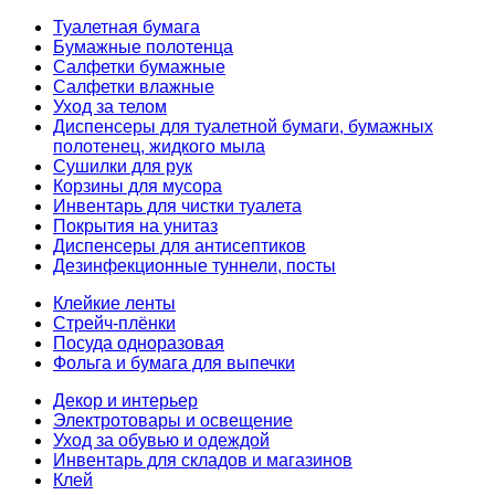
Туалетная бумага
Бумажные полотенца
Салфетки бумажные
Салфетки влажные
Уход за телом
Диспенсеры для туалетной бумаги, бумажных
полотенец, жидкого мыла
Сушилки для рук
Корзины для мусора
Инвентарь для чистки туалета
Покрытия на унитаз
Диспенсеры для антисептиков
Дезинфекционные туннели, посты
Клейкие ленты
Стрейч-плёнки
Посуда одноразовая
Фольга и бумага для выпечки
Декор и интерьер
Электротовары и освещение
Уход за обувью и одеждой
Инвентарь для складов и магазинов
Клей