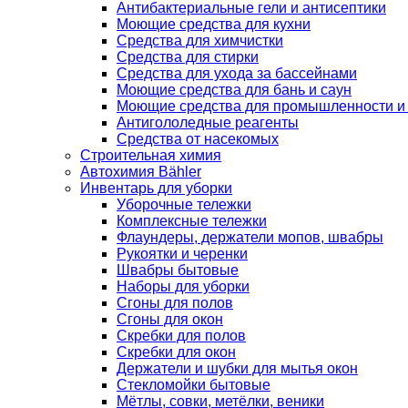
Антибактериальные гели и антисептики
Моющие средства для кухни
Средства для химчистки
Средства для стирки
Средства для ухода за бассейнами
Моющие средства для бань и саун
Моющие средства для промышленности и
Антигололедные реагенты
Средства от насекомых
Строительная химия
Автохимия Bähler
Инвентарь для уборки
Уборочные тележки
Комплексные тележки
Флаундеры, держатели мопов, швабры
Рукоятки и черенки
Швабры бытовые
Наборы для уборки
Сгоны для полов
Сгоны для окон
Скребки для полов
Скребки для окон
Держатели и шубки для мытья окон
Стекломойки бытовые
Мётлы, совки, метёлки, веники