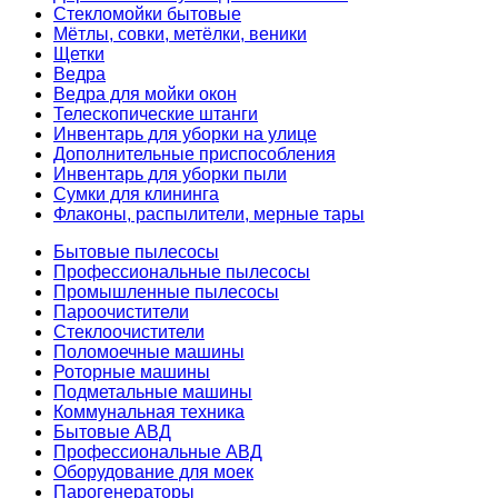
Стекломойки бытовые
Мётлы, совки, метёлки, веники
Щетки
Ведра
Ведра для мойки окон
Телескопические штанги
Инвентарь для уборки на улице
Дополнительные приспособления
Инвентарь для уборки пыли
Сумки для клининга
Флаконы, распылители, мерные тары
Бытовые пылесосы
Профессиональные пылесосы
Промышленные пылесосы
Пароочистители
Стеклоочистители
Поломоечные машины
Роторные машины
Подметальные машины
Коммунальная техника
Бытовые АВД
Профессиональные АВД
Оборудование для моек
Парогенераторы