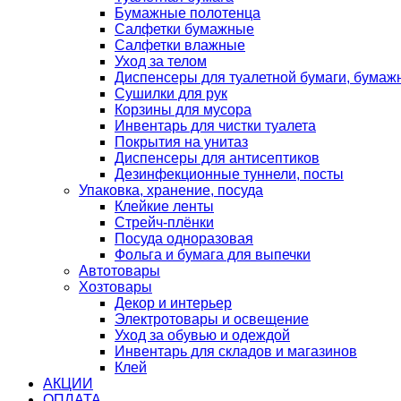
Бумажные полотенца
Салфетки бумажные
Салфетки влажные
Уход за телом
Диспенсеры для туалетной бумаги, бумаж
Сушилки для рук
Корзины для мусора
Инвентарь для чистки туалета
Покрытия на унитаз
Диспенсеры для антисептиков
Дезинфекционные туннели, посты
Упаковка, хранение, посуда
Клейкие ленты
Стрейч-плёнки
Посуда одноразовая
Фольга и бумага для выпечки
Автотовары
Хозтовары
Декор и интерьер
Электротовары и освещение
Уход за обувью и одеждой
Инвентарь для складов и магазинов
Клей
АКЦИИ
ОПЛАТА