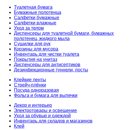
Туалетная бумага
Бумажные полотенца
Салфетки бумажные
Салфетки влажные
Уход за телом
Диспенсеры для туалетной бумаги, бумажных
полотенец, жидкого мыла
Сушилки для рук
Корзины для мусора
Инвентарь для чистки туалета
Покрытия на унитаз
Диспенсеры для антисептиков
Дезинфекционные туннели, посты
Клейкие ленты
Стрейч-плёнки
Посуда одноразовая
Фольга и бумага для выпечки
Декор и интерьер
Электротовары и освещение
Уход за обувью и одеждой
Инвентарь для складов и магазинов
Клей