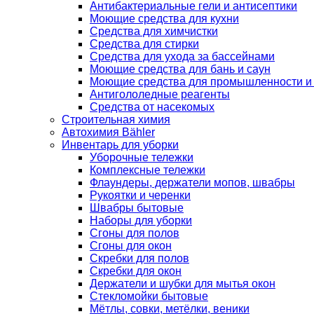
Антибактериальные гели и антисептики
Моющие средства для кухни
Средства для химчистки
Средства для стирки
Средства для ухода за бассейнами
Моющие средства для бань и саун
Моющие средства для промышленности и
Антигололедные реагенты
Средства от насекомых
Строительная химия
Автохимия Bähler
Инвентарь для уборки
Уборочные тележки
Комплексные тележки
Флаундеры, держатели мопов, швабры
Рукоятки и черенки
Швабры бытовые
Наборы для уборки
Сгоны для полов
Сгоны для окон
Скребки для полов
Скребки для окон
Держатели и шубки для мытья окон
Стекломойки бытовые
Мётлы, совки, метёлки, веники