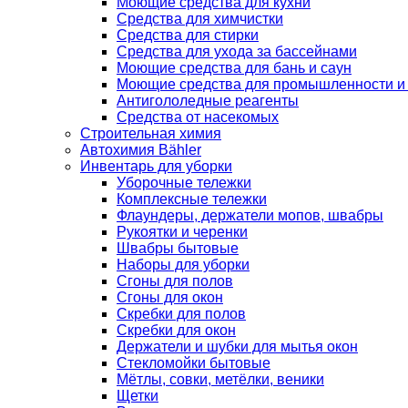
Моющие средства для кухни
Средства для химчистки
Средства для стирки
Средства для ухода за бассейнами
Моющие средства для бань и саун
Моющие средства для промышленности и
Антигололедные реагенты
Средства от насекомых
Строительная химия
Автохимия Bähler
Инвентарь для уборки
Уборочные тележки
Комплексные тележки
Флаундеры, держатели мопов, швабры
Рукоятки и черенки
Швабры бытовые
Наборы для уборки
Сгоны для полов
Сгоны для окон
Скребки для полов
Скребки для окон
Держатели и шубки для мытья окон
Стекломойки бытовые
Мётлы, совки, метёлки, веники
Щетки