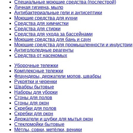
Специальные моющие средства (послестрой)
Личная гигиена, мыло
Антибактериальные гели и антисептики
Моющие средства для кухни
Средства для химчистки
Средства для стирки
Средства для ухода за бассейнами
Моющие средства для бань и саун
Моющие средства для промышленности и индустрии
Антигололедные реагенты
Средства от насекомых
Уборочные тележки
Комплексные тележки
Флаундеры, держатели мопов, швабры
Рукоятки и черенки
Швабры бытовые
Наборы для уборки
Сгоны для полов
Сгоны для окон
Скребки для полов
Скребки для окон
Держатели и шубки для мытья окон
Стекломойки бытовые
Мётлы, совки, метёлки, веники