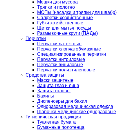
Мешки для мусора
Тряпки и полотно
МОПы (насадки и тряпки для швабр)
Салфетки хозяйственные
Губки хозяйственные
Щетки для мытья посуды
Размывочные круги (ПАДы)
Перчатки
Перчатки латексные
Перчатки хлопчатобумажные
Специализированные перчатки
Перчатки нитриловые
Перчатки виниловые
Перчатки полиэтиленовые
Средства защиты
Маски защитные
Защита глаз и лица
Защита головы
Бахилы
Диспенсеры для бахил
Одноразовая медицинская одежда
Шапочки медицинские одноразовые
Гигиеническая продукция
Туалетная бумага
Бумажные полотенца