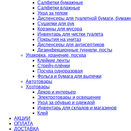
Салфетки бумажные
Салфетки влажные
Уход за телом
Диспенсеры для туалетной бумаги, бумаж
Сушилки для рук
Корзины для мусора
Инвентарь для чистки туалета
Покрытия на унитаз
Диспенсеры для антисептиков
Дезинфекционные туннели, посты
Упаковка, хранение, посуда
Клейкие ленты
Стрейч-плёнки
Посуда одноразовая
Фольга и бумага для выпечки
Автотовары
Хозтовары
Декор и интерьер
Электротовары и освещение
Уход за обувью и одеждой
Инвентарь для складов и магазинов
Клей
АКЦИИ
ОПЛАТА
ДОСТАВКА