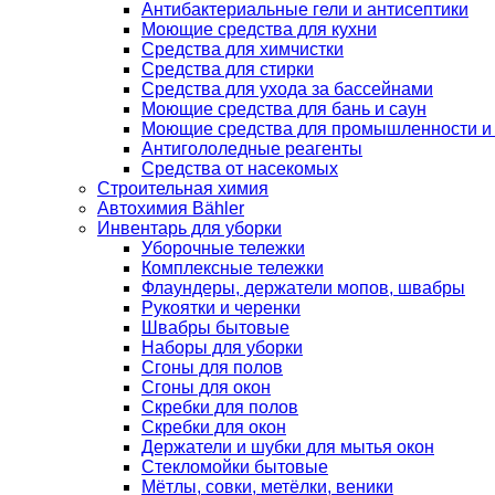
Антибактериальные гели и антисептики
Моющие средства для кухни
Средства для химчистки
Средства для стирки
Средства для ухода за бассейнами
Моющие средства для бань и саун
Моющие средства для промышленности и
Антигололедные реагенты
Средства от насекомых
Строительная химия
Автохимия Bähler
Инвентарь для уборки
Уборочные тележки
Комплексные тележки
Флаундеры, держатели мопов, швабры
Рукоятки и черенки
Швабры бытовые
Наборы для уборки
Сгоны для полов
Сгоны для окон
Скребки для полов
Скребки для окон
Держатели и шубки для мытья окон
Стекломойки бытовые
Мётлы, совки, метёлки, веники