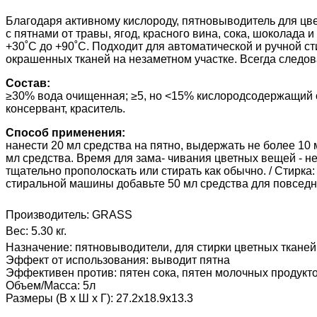
Благодаря активному кислороду, пятновыводитель для цв
с пятнами от травы, ягод, красного вина, сока, шоколада
+30˚C до +90˚C. Подходит для автоматической и ручной с
окрашенных тканей на незаметном участке. Всегда следова
Состав:
≥30% вода очищенная; ≥5, но <15% кислородсодержащий 
консервант, краситель.
Способ применения:
нанести 20 мл средства на пятно, выдержать не более 10 
мл средства. Время для зама- чивания цветных вещей - не
тщательно прополоскать или стирать как обычно. / Стирка
стиральной машины добавьте 50 мл средства для повседне
Производитель:
GRASS
Вес:
5.30 кг.
Назначение
:
пятновыводители, для стирки цветных тканей
Эффект от использования
:
выводит пятна
Эффективен против
:
пятен сока, пятен молочных продукто
Объем/Масса
:
5л
Размеры (В х Ш х Г)
:
27.2x18.9x13.3