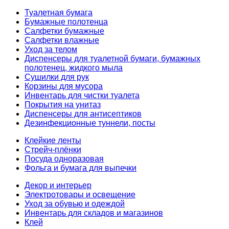
Туалетная бумага
Бумажные полотенца
Салфетки бумажные
Салфетки влажные
Уход за телом
Диспенсеры для туалетной бумаги, бумажных
полотенец, жидкого мыла
Сушилки для рук
Корзины для мусора
Инвентарь для чистки туалета
Покрытия на унитаз
Диспенсеры для антисептиков
Дезинфекционные туннели, посты
Клейкие ленты
Стрейч-плёнки
Посуда одноразовая
Фольга и бумага для выпечки
Декор и интерьер
Электротовары и освещение
Уход за обувью и одеждой
Инвентарь для складов и магазинов
Клей