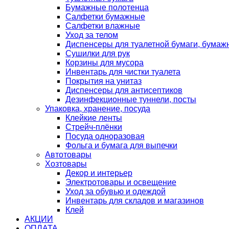
Бумажные полотенца
Салфетки бумажные
Салфетки влажные
Уход за телом
Диспенсеры для туалетной бумаги, бумаж
Сушилки для рук
Корзины для мусора
Инвентарь для чистки туалета
Покрытия на унитаз
Диспенсеры для антисептиков
Дезинфекционные туннели, посты
Упаковка, хранение, посуда
Клейкие ленты
Стрейч-плёнки
Посуда одноразовая
Фольга и бумага для выпечки
Автотовары
Хозтовары
Декор и интерьер
Электротовары и освещение
Уход за обувью и одеждой
Инвентарь для складов и магазинов
Клей
АКЦИИ
ОПЛАТА