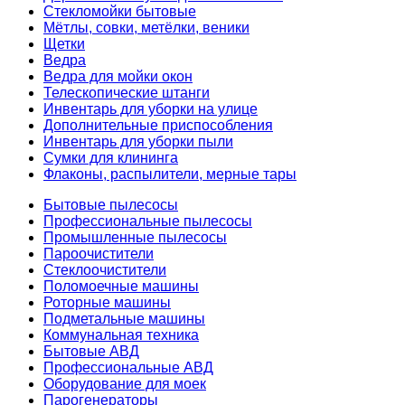
Стекломойки бытовые
Мётлы, совки, метёлки, веники
Щетки
Ведра
Ведра для мойки окон
Телескопические штанги
Инвентарь для уборки на улице
Дополнительные приспособления
Инвентарь для уборки пыли
Сумки для клининга
Флаконы, распылители, мерные тары
Бытовые пылесосы
Профессиональные пылесосы
Промышленные пылесосы
Пароочистители
Стеклоочистители
Поломоечные машины
Роторные машины
Подметальные машины
Коммунальная техника
Бытовые АВД
Профессиональные АВД
Оборудование для моек
Парогенераторы