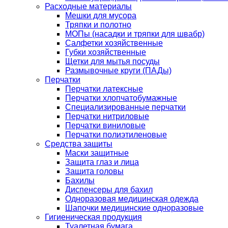
Расходные материалы
Мешки для мусора
Тряпки и полотно
МОПы (насадки и тряпки для швабр)
Салфетки хозяйственные
Губки хозяйственные
Щетки для мытья посуды
Размывочные круги (ПАДы)
Перчатки
Перчатки латексные
Перчатки хлопчатобумажные
Специализированные перчатки
Перчатки нитриловые
Перчатки виниловые
Перчатки полиэтиленовые
Средства защиты
Маски защитные
Защита глаз и лица
Защита головы
Бахилы
Диспенсеры для бахил
Одноразовая медицинская одежда
Шапочки медицинские одноразовые
Гигиеническая продукция
Туалетная бумага