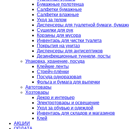
Бумажные полотенца
Салфетки бумажные
Салфетки влажные
Уход за телом
Диспенсеры для туалетной бумаги, бумаж
Сушилки для рук
Корзины для мусора
Инвентарь для чистки туалета
Покрытия на унитаз
Диспенсеры для антисептиков
Дезинфекционные туннели, посты
Упаковка, хранение, посуда
Клейкие ленты
Стрейч-плёнки
Посуда одноразовая
Фольга и бумага для выпечки
Автотовары
Хозтовары
Декор и интерьер
Электротовары и освещение
Уход за обувью и одеждой
Инвентарь для складов и магазинов
Клей
АКЦИИ
ОПЛАТА