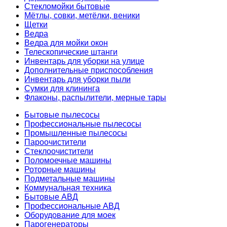
Стекломойки бытовые
Мётлы, совки, метёлки, веники
Щетки
Ведра
Ведра для мойки окон
Телескопические штанги
Инвентарь для уборки на улице
Дополнительные приспособления
Инвентарь для уборки пыли
Сумки для клининга
Флаконы, распылители, мерные тары
Бытовые пылесосы
Профессиональные пылесосы
Промышленные пылесосы
Пароочистители
Стеклоочистители
Поломоечные машины
Роторные машины
Подметальные машины
Коммунальная техника
Бытовые АВД
Профессиональные АВД
Оборудование для моек
Парогенераторы