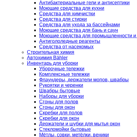
Антибактериальные гели и антисептики
Моющие средства для кухни
Средства для химчистки
Средства для стирки
Средства для ухода за бассейнами
Моющие средства для бань и саун
Моющие средства для промышленности и
Антигололедные реагенты
Средства от насекомых
Строительная химия
Автохимия Bähler
Инвентарь для уборки
Уборочные тележки
Комплексные тележки
Флаундеры, держатели мопов, швабры
Рукоятки и черенки
Швабры бытовые
Наборы для уборки
Сгоны для полов
Сгоны для окон
Скребки для полов
Скребки для окон
Держатели и шубки для мытья окон
Стекломойки бытовые
Мётлы, совки, метёлки, веники