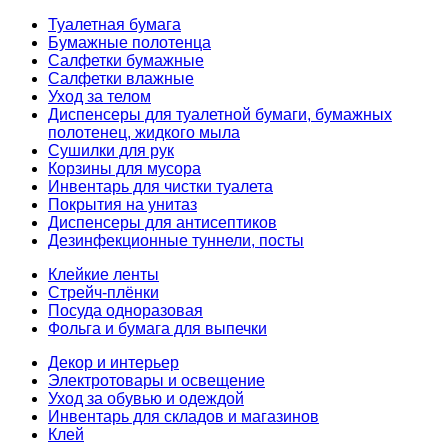
Туалетная бумага
Бумажные полотенца
Салфетки бумажные
Салфетки влажные
Уход за телом
Диспенсеры для туалетной бумаги, бумажных
полотенец, жидкого мыла
Сушилки для рук
Корзины для мусора
Инвентарь для чистки туалета
Покрытия на унитаз
Диспенсеры для антисептиков
Дезинфекционные туннели, посты
Клейкие ленты
Стрейч-плёнки
Посуда одноразовая
Фольга и бумага для выпечки
Декор и интерьер
Электротовары и освещение
Уход за обувью и одеждой
Инвентарь для складов и магазинов
Клей