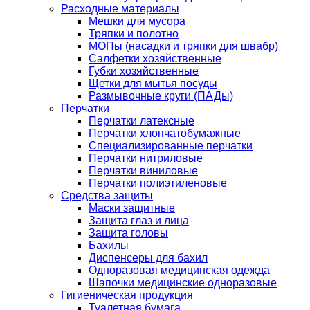
Расходные материалы
Мешки для мусора
Тряпки и полотно
МОПы (насадки и тряпки для швабр)
Салфетки хозяйственные
Губки хозяйственные
Щетки для мытья посуды
Размывочные круги (ПАДы)
Перчатки
Перчатки латексные
Перчатки хлопчатобумажные
Специализированные перчатки
Перчатки нитриловые
Перчатки виниловые
Перчатки полиэтиленовые
Средства защиты
Маски защитные
Защита глаз и лица
Защита головы
Бахилы
Диспенсеры для бахил
Одноразовая медицинская одежда
Шапочки медицинские одноразовые
Гигиеническая продукция
Туалетная бумага