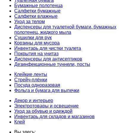
Туалетная бумага
Бумажные полотенца
Салфетки бумажные
Салфетки влажные
Уход за телом
Диспенсеры для туалетной бумаги, бумажных
полотенец, жидкого мыла
Сушилки для рук
Корзины для мусора
Инвентарь для чистки туалета
Покрытия на унитаз
Диспенсеры для антисептиков
Дезинфекционные туннели, посты
Клейкие ленты
Стрейч-плёнки
Посуда одноразовая
Фольга и бумага для выпечки
Декор и интерьер
Электротовары и освещение
Уход за обувью и одеждой
Инвентарь для складов и магазинов
Клей
Вы здесь: