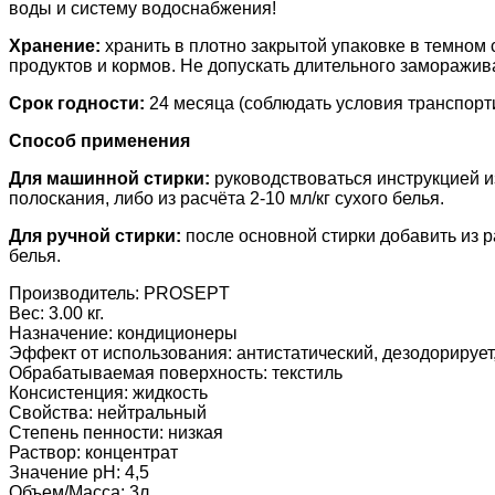
воды и систему водоснабжения!
Хранение:
хранить в плотно закрытой упаковке в темном 
продуктов и кормов. Не допускать длительного заморажив
Срок годности:
24 месяца (соблюдать условия транспорт
Способ применения
Для машинной стирки:
руководствоваться инструкцией и
полоскания, либо из расчёта 2-10 мл/кг сухого белья.
Для ручной стирки:
после основной стирки добавить из ра
белья.
Производитель:
PROSEPT
Вес:
3.00 кг.
Назначение
:
кондиционеры
Эффект от использования
:
антистатический, дезодорирует
Обрабатываемая поверхность
:
текстиль
Консистенция
:
жидкость
Свойства
:
нейтральный
Степень пенности
:
низкая
Раствор
:
концентрат
Значение pH
:
4,5
Объем/Масса
:
3л