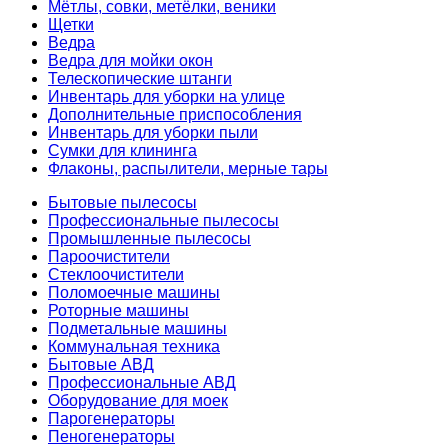
Мётлы, совки, метёлки, веники
Щетки
Ведра
Ведра для мойки окон
Телескопические штанги
Инвентарь для уборки на улице
Дополнительные приспособления
Инвентарь для уборки пыли
Сумки для клининга
Флаконы, распылители, мерные тары
Бытовые пылесосы
Профессиональные пылесосы
Промышленные пылесосы
Пароочистители
Стеклоочистители
Поломоечные машины
Роторные машины
Подметальные машины
Коммунальная техника
Бытовые АВД
Профессиональные АВД
Оборудование для моек
Парогенераторы
Пеногенераторы