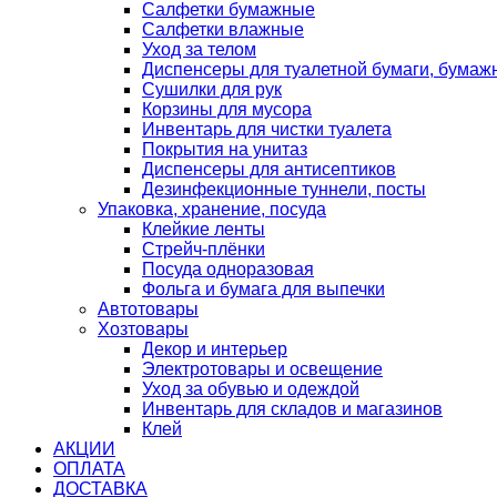
Салфетки бумажные
Салфетки влажные
Уход за телом
Диспенсеры для туалетной бумаги, бумаж
Сушилки для рук
Корзины для мусора
Инвентарь для чистки туалета
Покрытия на унитаз
Диспенсеры для антисептиков
Дезинфекционные туннели, посты
Упаковка, хранение, посуда
Клейкие ленты
Стрейч-плёнки
Посуда одноразовая
Фольга и бумага для выпечки
Автотовары
Хозтовары
Декор и интерьер
Электротовары и освещение
Уход за обувью и одеждой
Инвентарь для складов и магазинов
Клей
АКЦИИ
ОПЛАТА
ДОСТАВКА