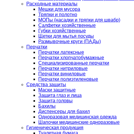
Расходные материалы
Мешки для мусора
Тряпки и полотно
МОПы (насадки и тряпки для швабр)
Салфетки хозяйственные
Губки хозяйственные
Щетки для мытья посуды
Размывочные круги (ПАДы)
Перчатки
Перчатки латексные
Перчатки хлопчатобумажные
Специализированные перчатки
Перчатки нитриловые
Перчатки виниловые
Перчатки полиэтиленовые
Средства защиты
Маски защитные
Защита глаз и лица
Защита головы
Бахилы
Диспенсеры для бахил
Одноразовая медицинская одежда
Шапочки медицинские одноразовые
Гигиеническая продукция
Туалетная бумага