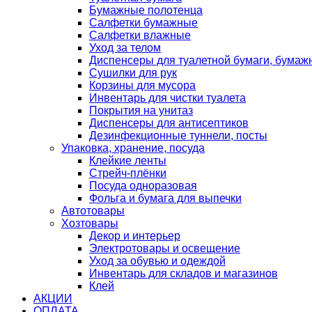
Бумажные полотенца
Салфетки бумажные
Салфетки влажные
Уход за телом
Диспенсеры для туалетной бумаги, бумаж
Сушилки для рук
Корзины для мусора
Инвентарь для чистки туалета
Покрытия на унитаз
Диспенсеры для антисептиков
Дезинфекционные туннели, посты
Упаковка, хранение, посуда
Клейкие ленты
Стрейч-плёнки
Посуда одноразовая
Фольга и бумага для выпечки
Автотовары
Хозтовары
Декор и интерьер
Электротовары и освещение
Уход за обувью и одеждой
Инвентарь для складов и магазинов
Клей
АКЦИИ
ОПЛАТА