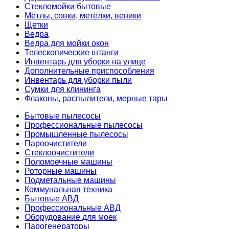
Стекломойки бытовые
Мётлы, совки, метёлки, веники
Щетки
Ведра
Ведра для мойки окон
Телескопические штанги
Инвентарь для уборки на улице
Дополнительные приспособления
Инвентарь для уборки пыли
Сумки для клининга
Флаконы, распылители, мерные тары
Бытовые пылесосы
Профессиональные пылесосы
Промышленные пылесосы
Пароочистители
Стеклоочистители
Поломоечные машины
Роторные машины
Подметальные машины
Коммунальная техника
Бытовые АВД
Профессиональные АВД
Оборудование для моек
Парогенераторы