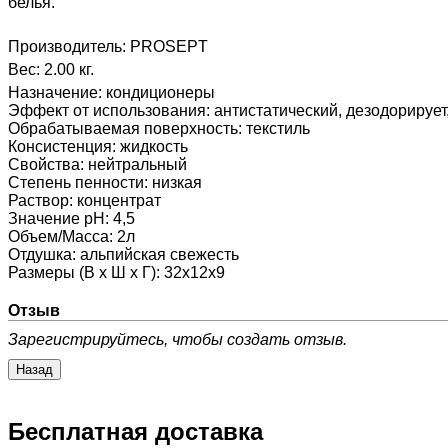
белья.
Производитель:
PROSEPT
Вес:
2.00 кг.
Назначение
:
кондиционеры
Эффект от использования
:
антистатический, дезодорирует
Обрабатываемая поверхность
:
текстиль
Консистенция
:
жидкость
Свойства
:
нейтральный
Степень пенности
:
низкая
Раствор
:
концентрат
Значение pH
:
4,5
Объем/Масса
:
2л
Отдушка
:
альпийская свежесть
Размеры (В х Ш х Г)
:
32х12х9
Отзыв
Зарегистрируйтесь, чтобы создать отзыв.
Бесплатная доставка