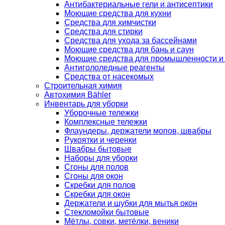
Антибактериальные гели и антисептики
Моющие средства для кухни
Средства для химчистки
Средства для стирки
Средства для ухода за бассейнами
Моющие средства для бань и саун
Моющие средства для промышленности и
Антигололедные реагенты
Средства от насекомых
Строительная химия
Автохимия Bähler
Инвентарь для уборки
Уборочные тележки
Комплексные тележки
Флаундеры, держатели мопов, швабры
Рукоятки и черенки
Швабры бытовые
Наборы для уборки
Сгоны для полов
Сгоны для окон
Скребки для полов
Скребки для окон
Держатели и шубки для мытья окон
Стекломойки бытовые
Мётлы, совки, метёлки, веники