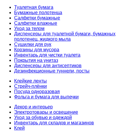
Туалетная бумага
Бумажные полотенца
Салфетки бумажные
Салфетки влажные
Уход за телом
Диспенсеры для туалетной бумаги, бумажных
полотенец, жидкого мыла
Сушилки для рук
Корзины для мусора
Инвентарь для чистки туалета
Покрытия на унитаз
Диспенсеры для антисептиков
Дезинфекционные туннели, посты
Клейкие ленты
Стрейч-плёнки
Посуда одноразовая
Фольга и бумага для выпечки
Декор и интерьер
Электротовары и освещение
Уход за обувью и одеждой
Инвентарь для складов и магазинов
Клей