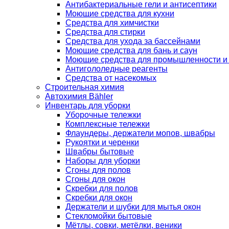
Антибактериальные гели и антисептики
Моющие средства для кухни
Средства для химчистки
Средства для стирки
Средства для ухода за бассейнами
Моющие средства для бань и саун
Моющие средства для промышленности и
Антигололедные реагенты
Средства от насекомых
Строительная химия
Автохимия Bähler
Инвентарь для уборки
Уборочные тележки
Комплексные тележки
Флаундеры, держатели мопов, швабры
Рукоятки и черенки
Швабры бытовые
Наборы для уборки
Сгоны для полов
Сгоны для окон
Скребки для полов
Скребки для окон
Держатели и шубки для мытья окон
Стекломойки бытовые
Мётлы, совки, метёлки, веники