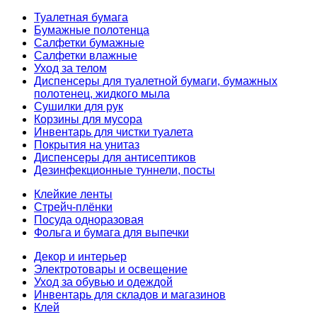
Туалетная бумага
Бумажные полотенца
Салфетки бумажные
Салфетки влажные
Уход за телом
Диспенсеры для туалетной бумаги, бумажных
полотенец, жидкого мыла
Сушилки для рук
Корзины для мусора
Инвентарь для чистки туалета
Покрытия на унитаз
Диспенсеры для антисептиков
Дезинфекционные туннели, посты
Клейкие ленты
Стрейч-плёнки
Посуда одноразовая
Фольга и бумага для выпечки
Декор и интерьер
Электротовары и освещение
Уход за обувью и одеждой
Инвентарь для складов и магазинов
Клей