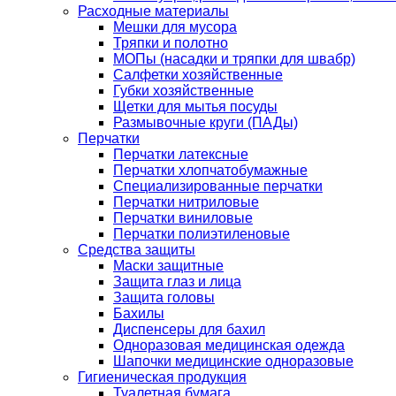
Расходные материалы
Мешки для мусора
Тряпки и полотно
МОПы (насадки и тряпки для швабр)
Салфетки хозяйственные
Губки хозяйственные
Щетки для мытья посуды
Размывочные круги (ПАДы)
Перчатки
Перчатки латексные
Перчатки хлопчатобумажные
Специализированные перчатки
Перчатки нитриловые
Перчатки виниловые
Перчатки полиэтиленовые
Средства защиты
Маски защитные
Защита глаз и лица
Защита головы
Бахилы
Диспенсеры для бахил
Одноразовая медицинская одежда
Шапочки медицинские одноразовые
Гигиеническая продукция
Туалетная бумага