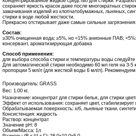
Концентрированное жидкое средство для стирки. Разрабо
сохраняет яркость красок даже после многократных стиро
замачивания
изделий из хлопчатобумажных, льняных, син
стирки в воде любой жесткости.
Прекрасно отстирывает даже самые сильные загрязнения
Состав:
≥30% очищенная вода; ≥5%, но <15% анионные ПАВ; <5%: 
консервант, ароматизирующая добавка
Способ применения:
для выбора способа стирки и температуры воды следуйте
Для автоматической стирки необходимо 60 мл геля на 3-5 к
пропорции 5 мл/л (для жесткой воды 6 мл/л). Рекомендуе
Производитель:
GRASS
Вес:
1.00 кг.
Назначение
:
концентрат для стирки белья, для стирки цве
Эффект от использования
:
сохраняет цвет, стабилизирует 
Обрабатываемая поверхность
:
х/б, льняные ткани, синте
Консистенция
:
жидкость
Раствор
:
концентрат
Значение pH
:
8
Объем/Масса
:
1л
Размеры (В х Ш х Г)
:
28.0х10.0х5.0