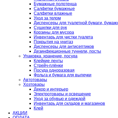
Бумажные полотенца
Салфетки бумажные
Салфетки влажные
Уход за телом
Диспенсеры для туалетной бумаги, бумаж
Сушилки для рук
Корзины для мусора
Инвентарь для чистки туалета
Покрытия на унитаз
Диспенсеры для антисептиков
Дезинфекционные туннели, посты
Упаковка, хранение, посуда
Клейкие ленты
Стрейч-плёнки
Посуда одноразовая
Фольга и бумага для выпечки
Автотовары
Хозтовары
Декор и интерьер
Электротовары и освещение
Уход за обувью и одеждой
Инвентарь для складов и магазинов
Клей
АКЦИИ
ОПЛАТА