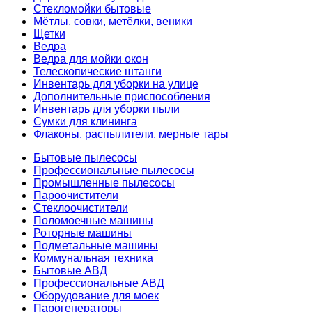
Стекломойки бытовые
Мётлы, совки, метёлки, веники
Щетки
Ведра
Ведра для мойки окон
Телескопические штанги
Инвентарь для уборки на улице
Дополнительные приспособления
Инвентарь для уборки пыли
Сумки для клининга
Флаконы, распылители, мерные тары
Бытовые пылесосы
Профессиональные пылесосы
Промышленные пылесосы
Пароочистители
Стеклоочистители
Поломоечные машины
Роторные машины
Подметальные машины
Коммунальная техника
Бытовые АВД
Профессиональные АВД
Оборудование для моек
Парогенераторы