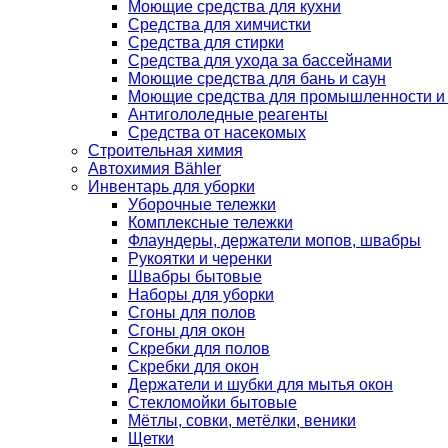
Моющие средства для кухни
Средства для химчистки
Средства для стирки
Средства для ухода за бассейнами
Моющие средства для бань и саун
Моющие средства для промышленности и
Антигололедные реагенты
Средства от насекомых
Строительная химия
Автохимия Bähler
Инвентарь для уборки
Уборочные тележки
Комплексные тележки
Флаундеры, держатели мопов, швабры
Рукоятки и черенки
Швабры бытовые
Наборы для уборки
Сгоны для полов
Сгоны для окон
Скребки для полов
Скребки для окон
Держатели и шубки для мытья окон
Стекломойки бытовые
Мётлы, совки, метёлки, веники
Щетки