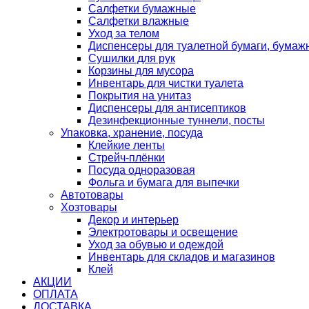
Салфетки бумажные
Салфетки влажные
Уход за телом
Диспенсеры для туалетной бумаги, бумаж
Сушилки для рук
Корзины для мусора
Инвентарь для чистки туалета
Покрытия на унитаз
Диспенсеры для антисептиков
Дезинфекционные туннели, посты
Упаковка, хранение, посуда
Клейкие ленты
Стрейч-плёнки
Посуда одноразовая
Фольга и бумага для выпечки
Автотовары
Хозтовары
Декор и интерьер
Электротовары и освещение
Уход за обувью и одеждой
Инвентарь для складов и магазинов
Клей
АКЦИИ
ОПЛАТА
ДОСТАВКА