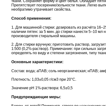
ткани. Сохраняет форму и цвет белья. Обладает пят
Препятствует посерению/зольности ткани. Легко вы
необратимо утрачивает свойства.
Способ применения:
1. Для машинной стирки: дозировать из расчёта 16–25
наличии пятен: за 5 мин. до стирки нанести 5–10 мл 
производителя стиральной машины.
2. Для стирки вручную: приготовить раствор, загруз
1:500 (0,2%-раствор). Примечание: при сильных за
определять по виду и степени загрязнения, типу ткан
Основные характеристики:
Состав: вода; аПАВ; соль неорганическая; нПАВ; ам
Плотность: 1,03±0,05 г/см3 при 20°С.
Значение pH 1%-раствора: 6,5±0,5
Предупреждающие меры:
Беречь от детей! Применять строго по назначению у