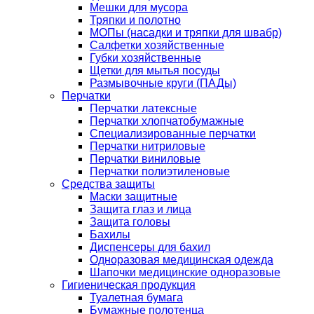
Мешки для мусора
Тряпки и полотно
МОПы (насадки и тряпки для швабр)
Салфетки хозяйственные
Губки хозяйственные
Щетки для мытья посуды
Размывочные круги (ПАДы)
Перчатки
Перчатки латексные
Перчатки хлопчатобумажные
Специализированные перчатки
Перчатки нитриловые
Перчатки виниловые
Перчатки полиэтиленовые
Средства защиты
Маски защитные
Защита глаз и лица
Защита головы
Бахилы
Диспенсеры для бахил
Одноразовая медицинская одежда
Шапочки медицинские одноразовые
Гигиеническая продукция
Туалетная бумага
Бумажные полотенца