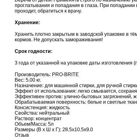
проглатывания и попадания в глаза. При попадании 
проходит, обратиться к врачу.
Хранение:
Хранить плотно закрытым в заводской упаковке в т
кормов. Не допускать замораживания!
Срок годности:
3 года от указанной на упаковке даты изготовления 
Производитель:
PRO-BRITE
Вес:
5.00 кг.
Назначение
:
для машинной стирки, для ручной стирки
Эффект от использования
:
легко смывается, сохраня
Эффективен против
:
улично-бытовых загрязнений, 
Обрабатываемая поверхность
:
белые и светлые ткан
Консистенция
:
жидкость
Свойства
:
нейтральный
Раствор
:
концентрат
Объем/Масса
:
5л
Размеры (В х Ш х Г)
:
28.5х10.5х9.0
Отзыв