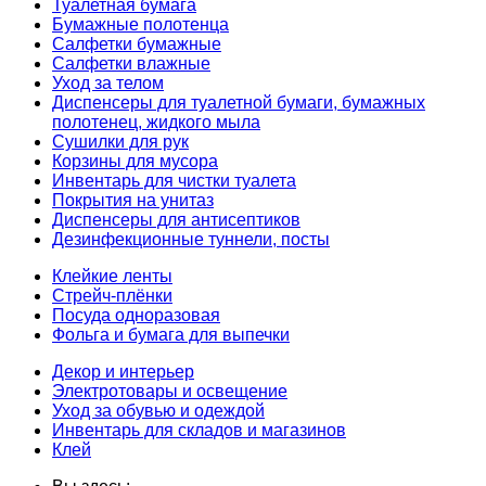
Туалетная бумага
Бумажные полотенца
Салфетки бумажные
Салфетки влажные
Уход за телом
Диспенсеры для туалетной бумаги, бумажных
полотенец, жидкого мыла
Сушилки для рук
Корзины для мусора
Инвентарь для чистки туалета
Покрытия на унитаз
Диспенсеры для антисептиков
Дезинфекционные туннели, посты
Клейкие ленты
Стрейч-плёнки
Посуда одноразовая
Фольга и бумага для выпечки
Декор и интерьер
Электротовары и освещение
Уход за обувью и одеждой
Инвентарь для складов и магазинов
Клей