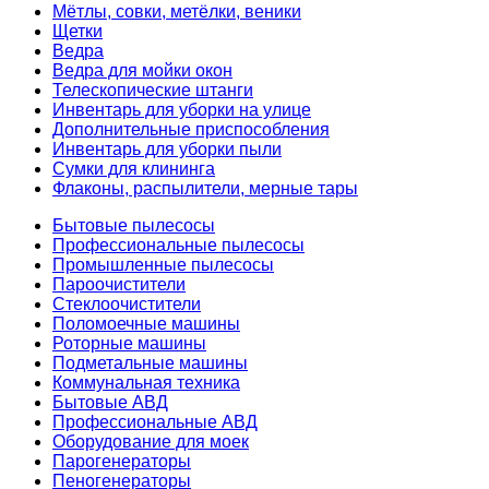
Мётлы, совки, метёлки, веники
Щетки
Ведра
Ведра для мойки окон
Телескопические штанги
Инвентарь для уборки на улице
Дополнительные приспособления
Инвентарь для уборки пыли
Сумки для клининга
Флаконы, распылители, мерные тары
Бытовые пылесосы
Профессиональные пылесосы
Промышленные пылесосы
Пароочистители
Стеклоочистители
Поломоечные машины
Роторные машины
Подметальные машины
Коммунальная техника
Бытовые АВД
Профессиональные АВД
Оборудование для моек
Парогенераторы
Пеногенераторы