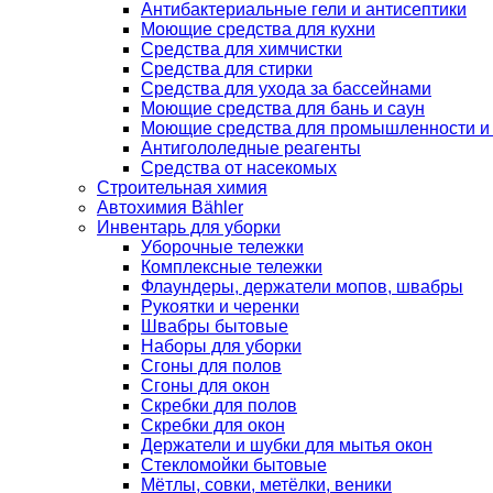
Антибактериальные гели и антисептики
Моющие средства для кухни
Средства для химчистки
Средства для стирки
Средства для ухода за бассейнами
Моющие средства для бань и саун
Моющие средства для промышленности и
Антигололедные реагенты
Средства от насекомых
Строительная химия
Автохимия Bähler
Инвентарь для уборки
Уборочные тележки
Комплексные тележки
Флаундеры, держатели мопов, швабры
Рукоятки и черенки
Швабры бытовые
Наборы для уборки
Сгоны для полов
Сгоны для окон
Скребки для полов
Скребки для окон
Держатели и шубки для мытья окон
Стекломойки бытовые
Мётлы, совки, метёлки, веники