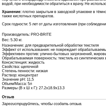
водой, при необходимости обратиться к врачу.
Не использо
Хранение:
плотно закрытым
в заводской упаковке в тёмн
также кислотных препаратов.
Срок годности: 5 лет от даты изготовления (при соблюден
Производитель:
PRO-BRITE
Вес:
5.30 кг.
Назначение
:
для предварительной обработки текстиля
Эффект от использования
:
не повреждает обрабатываемые
Эффективен против
:
улично-бытовых загрязнений, жировых
Обрабатываемая поверхность
:
текстиль из синтетических
Консистенция
:
жидкость
Свойства
:
щелочной
Степень пенности
:
низкая
Раствор
:
концентрат
Значение pH
:
11,5
Объем/Масса
:
5л
Размеры (В х Ш х Г)
:
27.2x18.9x13.3
Отзыв
Зарегистрируйтесь, чтобы создать отзыв.