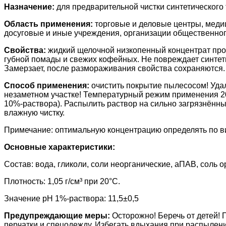
Назначение:
для предварительной чистки синтетического 
Область применения:
торговые и деловые центры, меди
досуговые и иные учреждения, организации общественного
Свойства:
жидкий щелочной низкопенный концентрат проти
губной помады и свежих кофейных. Не повреждает синтети
Замерзает, после размораживания свойства сохраняются.
Способ применения:
очистить покрытие пылесосом! Удал
незаметном участке! Температурный режим применения 2
10%-раствора). Распылить раствор на сильно загрязнённы
влажную чистку.
Примечание: оптимальную концентрацию определять по виду
Основные характеристики:
Состав: вода, гликоли, соли неорганические, аПАВ, соль 
Плотность: 1,05 г/см³ при 20°C.
Значение pH 1%-раствора: 11,5±0,5
Предупреждающие меры:
Осторожно! Беречь от детей!
перчатки и спецодежду. Избегать вдыхания при распылени