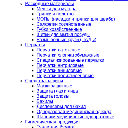
Расходные материалы
Мешки для мусора
Тряпки и полотно
МОПы (насадки и тряпки для швабр)
Салфетки хозяйственные
Губки хозяйственные
Щетки для мытья посуды
Размывочные круги (ПАДы)
Перчатки
Перчатки латексные
Перчатки хлопчатобумажные
Специализированные перчатки
Перчатки нитриловые
Перчатки виниловые
Перчатки полиэтиленовые
Средства защиты
Маски защитные
Защита глаз и лица
Защита головы
Бахилы
Диспенсеры для бахил
Одноразовая медицинская одежда
Шапочки медицинские одноразовые
Гигиеническая продукция
Туалетная бумага