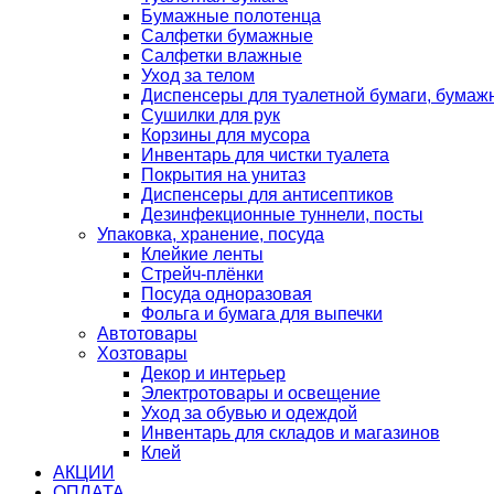
Бумажные полотенца
Салфетки бумажные
Салфетки влажные
Уход за телом
Диспенсеры для туалетной бумаги, бумаж
Сушилки для рук
Корзины для мусора
Инвентарь для чистки туалета
Покрытия на унитаз
Диспенсеры для антисептиков
Дезинфекционные туннели, посты
Упаковка, хранение, посуда
Клейкие ленты
Стрейч-плёнки
Посуда одноразовая
Фольга и бумага для выпечки
Автотовары
Хозтовары
Декор и интерьер
Электротовары и освещение
Уход за обувью и одеждой
Инвентарь для складов и магазинов
Клей
АКЦИИ
ОПЛАТА