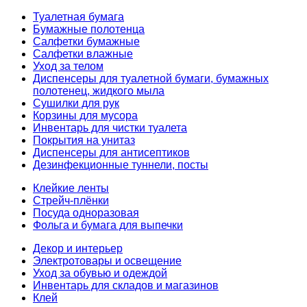
Туалетная бумага
Бумажные полотенца
Салфетки бумажные
Салфетки влажные
Уход за телом
Диспенсеры для туалетной бумаги, бумажных
полотенец, жидкого мыла
Сушилки для рук
Корзины для мусора
Инвентарь для чистки туалета
Покрытия на унитаз
Диспенсеры для антисептиков
Дезинфекционные туннели, посты
Клейкие ленты
Стрейч-плёнки
Посуда одноразовая
Фольга и бумага для выпечки
Декор и интерьер
Электротовары и освещение
Уход за обувью и одеждой
Инвентарь для складов и магазинов
Клей