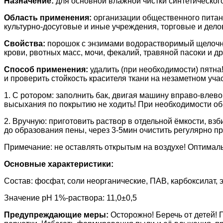
Назначение:
для
основной влажной чистки синтетическог
Область применения:
организации общественного питан
культурно-досуговые и иные учреждения, торговые и дело
Свойства:
порошок
с энзимами
водорастворимый щелочной
крови, рвотных масс, мочи, фекалий, травяной пасоки и д
Способ применения:
удалить (при необходимости) пятн
и проверить стойкость красителя ткани на незаметном уча
1. С ротором: заполнить бак, двигая машину вправо-влево
высыхания по покрытию не ходить! При необходимости об
2. Вручную: приготовить раствор в отдельной ёмкости, взб
до образования пены, через 3-5мин очистить регулярно п
Примечание: не оставлять открытым на воздухе! Оптимальн
Основные характеристики:
Состав: фосфат, соли неорганические, ПАВ, карбоксилат, 
Значение pH 1%-раствора: 11,0±0,5
Предупреждающие меры:
Осторожно! Беречь от детей!