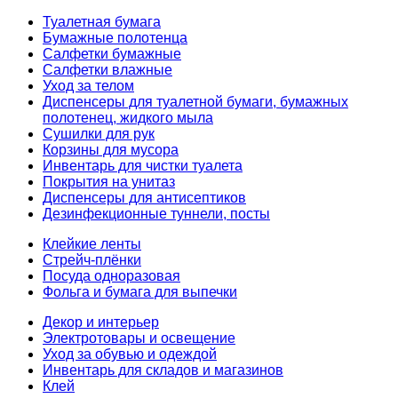
Туалетная бумага
Бумажные полотенца
Салфетки бумажные
Салфетки влажные
Уход за телом
Диспенсеры для туалетной бумаги, бумажных
полотенец, жидкого мыла
Сушилки для рук
Корзины для мусора
Инвентарь для чистки туалета
Покрытия на унитаз
Диспенсеры для антисептиков
Дезинфекционные туннели, посты
Клейкие ленты
Стрейч-плёнки
Посуда одноразовая
Фольга и бумага для выпечки
Декор и интерьер
Электротовары и освещение
Уход за обувью и одеждой
Инвентарь для складов и магазинов
Клей