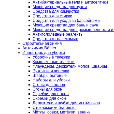
Антибактериальные гели и антисептики
Моющие средства для кухни
Средства для химчистки
Средства для стирки
Средства для ухода за бассейнами
Моющие средства для бань и саун
Моющие средства для промышленности и
Антигололедные реагенты
Средства от насекомых
Строительная химия
Автохимия Bähler
Инвентарь для уборки
Уборочные тележки
Комплексные тележки
Флаундеры, держатели мопов, швабры
Рукоятки и черенки
Швабры бытовые
Наборы для уборки
Сгоны для полов
Сгоны для окон
Скребки для полов
Скребки для окон
Держатели и шубки для мытья окон
Стекломойки бытовые
Мётлы, совки, метёлки, веники