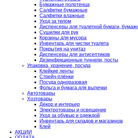
Бумажные полотенца
Салфетки бумажные
Салфетки влажные
Уход за телом
Диспенсеры для туалетной бумаги, бумаж
Сушилки для рук
Корзины для мусора
Инвентарь для чистки туалета
Покрытия на унитаз
Диспенсеры для антисептиков
Дезинфекционные туннели, посты
Упаковка, хранение, посуда
Клейкие ленты
Стрейч-плёнки
Посуда одноразовая
Фольга и бумага для выпечки
Автотовары
Хозтовары
Декор и интерьер
Электротовары и освещение
Уход за обувью и одеждой
Инвентарь для складов и магазинов
Клей
АКЦИИ
ОПЛАТА