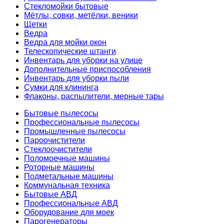
Стекломойки бытовые
Мётлы, совки, метёлки, веники
Щетки
Ведра
Ведра для мойки окон
Телескопические штанги
Инвентарь для уборки на улице
Дополнительные приспособления
Инвентарь для уборки пыли
Сумки для клининга
Флаконы, распылители, мерные тары
Бытовые пылесосы
Профессиональные пылесосы
Промышленные пылесосы
Пароочистители
Стеклоочистители
Поломоечные машины
Роторные машины
Подметальные машины
Коммунальная техника
Бытовые АВД
Профессиональные АВД
Оборудование для моек
Парогенераторы