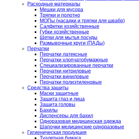
Расходные материалы
Мешки для мусора
Тряпки и полотно
МОПы (насадки и тряпки для швабр)
Салфетки хозяйственные
Губки хозяйственные
Щетки для мытья посуды
Размывочные круги (ПАДы)
Перчатки
Перчатки латексные
Перчатки хлопчатобумажные
Специализированные перчатки
Перчатки нитриловые
Перчатки виниловые
Перчатки полиэтиленовые
Средства защиты
Маски защитные
Защита глаз и лица
Защита головы
Бахилы
Диспенсеры для бахил
Одноразовая медицинская одежда
Шапочки медицинские одноразовые
Гигиеническая продукция
Туалетная бумага