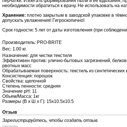
перчатки.
Избегать формирования пыли и её вдыхания, пр
необходимости обратиться к врачу.
Не использовать на на
Хранение:
плотно закрытым
в заводской упаковке в тём
допускать увлажнения! Гигроскопично!
Срок годности: 5 лет от даты изготовления (при соблюден
Производитель:
PRO-BRITE
Вес:
1.00 кг.
Назначение
:
для чистки текстиля
Эффективен против
:
улично-бытовых загрязнений, белков
рвотных масс
Обрабатываемая поверхность
:
текстиль из синтетических
Консистенция
:
порошок
Свойства
:
щелочной
Степень пенности
:
средняя
Значение pH
:
11
Объем/Масса
:
1кг
Размеры (В х Ш х Г)
:
15х10.5х10.5
Отзыв
Зарегистрируйтесь, чтобы создать отзыв.