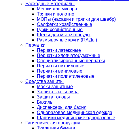
Расходные материалы
Мешки для мусора
Тряпки и полотно
МОПы (насадки и тряпки для швабр)
Салфетки хозяйственные
Губки хозяйственные
Щетки для мытья посуды
Размывочные круги (ПАДы)
Перчатки
Перчатки латексные
Перчатки хлопчатобумажные
Специализированные перчатки
Перчатки нитриловые
Перчатки виниловые
Перчатки полиэтиленовые
Средства защиты
Маски защитные
Защита глаз и лица
Защита головы
Бахилы
Диспенсеры для бахил
Одноразовая медицинская одежда
Шапочки медицинские одноразовые
Гигиеническая продукция
Туалетная бумага