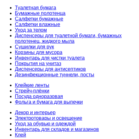
Туалетная бумага
Бумажные полотенца
Салфетки бумажные
Салфетки влажные
Уход за телом
Диспенсеры для туалетной бумаги, бумажных
полотенец, жидкого мыла
Сушилки для рук
Корзины для мусора
Инвентарь для чистки туалета
Покрытия на унитаз
Диспенсеры для антисептиков
Дезинфекционные туннели, посты
Клейкие ленты
Стрейч-плёнки
Посуда одноразовая
Фольга и бумага для выпечки
Декор и интерьер
Электротовары и освещение
Уход за обувью и одеждой
Инвентарь для складов и магазинов
Клей