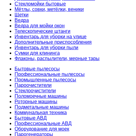
Стекломойки бытовые
Мётлы, совки, метёлки, веники
Щетки
Ведра
Ведра для мойки окон
Телескопические штанги
Инвентарь для уборки на улице
Дополнительные приспособления
Инвентарь для уборки пыли
Сумки для клининга
Флаконы, распылители, мерные тары
Бытовые пылесосы
Профессиональные пылесосы
Промышленные пылесосы
Пароочистители
Стеклоочистители
Поломоечные машины
Роторные машины
Подметальные машины
Коммунальная техника
Бытовые АВД
Профессиональные АВД
Оборудование для моек
Парогенераторы