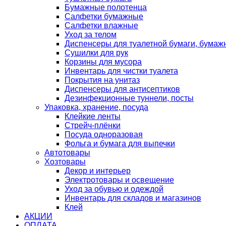
Бумажные полотенца
Салфетки бумажные
Салфетки влажные
Уход за телом
Диспенсеры для туалетной бумаги, бумаж
Сушилки для рук
Корзины для мусора
Инвентарь для чистки туалета
Покрытия на унитаз
Диспенсеры для антисептиков
Дезинфекционные туннели, посты
Упаковка, хранение, посуда
Клейкие ленты
Стрейч-плёнки
Посуда одноразовая
Фольга и бумага для выпечки
Автотовары
Хозтовары
Декор и интерьер
Электротовары и освещение
Уход за обувью и одеждой
Инвентарь для складов и магазинов
Клей
АКЦИИ
ОПЛАТА