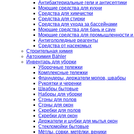
Антибактериальные гели и антисептики
Моющие средства для кухни
Средства для химчистки
Средства для стирки
Средства для ухода за бассейнами
Моющие средства для бань и саун
Моющие средства для промышленности и
Антигололедные реагенты
Средства от насекомых
Строительная химия
Автохимия Bähler
Инвентарь для уборки
Уборочные тележки
Комплексные тележки
Флаундеры, держатели мопов, швабры
Рукоятки и черенки
Швабры бытовые
Наборы для уборки
Сгоны для полов
Сгоны для окон
Скребки для полов
Скребки для окон
Держатели и шубки для мытья окон
Стекломойки бытовые
Мётлы, совки, метёлки, веники