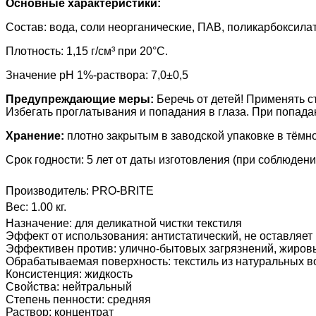
Основные характеристики:
Состав: вода, соли неорганические, ПАВ, поликарбоксила
Плотность: 1,15 г/см³ при 20°C.
Значение pH 1%-раствора: 7,0±0,5
Предупреждающие меры:
Беречь от детей! Применять 
Избегать проглатывания и попадания в глаза. При попадан
Хранение:
плотно закрытым
в заводской упаковке в тёмн
Срок годности: 5 лет от даты изготовления (при соблюден
Производитель:
PRO-BRITE
Вес:
1.00 кг.
Назначение
:
для деликатной чистки текстиля
Эффект от использования
:
антистатический, не оставляет
Эффективен против
:
улично-бытовых загрязнений, жиров
Обрабатываемая поверхность
:
текстиль из натуральных в
Консистенция
:
жидкость
Свойства
:
нейтральный
Степень пенности
:
средняя
Раствор
:
концентрат