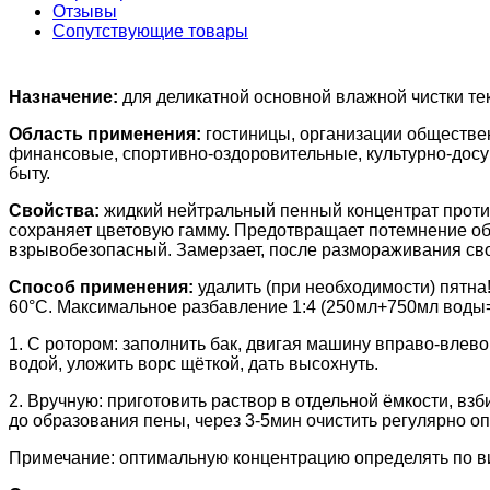
Отзывы
Сопутствующие товары
Назначение:
для
деликатной основной влажной чистки те
Область применения:
гостиницы, организации обществе
финансовые, спортивно-оздоровительные, культурно-досу
быту.
Свойства:
жидкий нейтральный пенный концентрат против
сохраняет цветовую гамму. Предотвращает потемнение об
взрывобезопасный. Замерзает, после размораживания св
Способ применения:
удалить (при необходимости) пятн
60°С. Максимальное разбавление 1:4 (250мл+750мл воды
1. С ротором: заполнить бак, двигая машину вправо-влев
водой, уложить ворс щёткой, дать высохнуть.
2. Вручную: приготовить раствор в отдельной ёмкости, взб
до образования пены, через 3-5мин очистить регулярно оп
Примечание: оптимальную концентрацию определять по вид