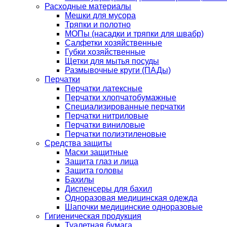
Расходные материалы
Мешки для мусора
Тряпки и полотно
МОПы (насадки и тряпки для швабр)
Салфетки хозяйственные
Губки хозяйственные
Щетки для мытья посуды
Размывочные круги (ПАДы)
Перчатки
Перчатки латексные
Перчатки хлопчатобумажные
Специализированные перчатки
Перчатки нитриловые
Перчатки виниловые
Перчатки полиэтиленовые
Средства защиты
Маски защитные
Защита глаз и лица
Защита головы
Бахилы
Диспенсеры для бахил
Одноразовая медицинская одежда
Шапочки медицинские одноразовые
Гигиеническая продукция
Туалетная бумага