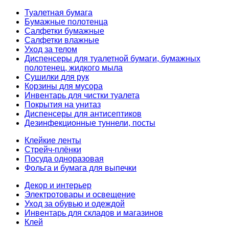
Туалетная бумага
Бумажные полотенца
Салфетки бумажные
Салфетки влажные
Уход за телом
Диспенсеры для туалетной бумаги, бумажных
полотенец, жидкого мыла
Сушилки для рук
Корзины для мусора
Инвентарь для чистки туалета
Покрытия на унитаз
Диспенсеры для антисептиков
Дезинфекционные туннели, посты
Клейкие ленты
Стрейч-плёнки
Посуда одноразовая
Фольга и бумага для выпечки
Декор и интерьер
Электротовары и освещение
Уход за обувью и одеждой
Инвентарь для складов и магазинов
Клей