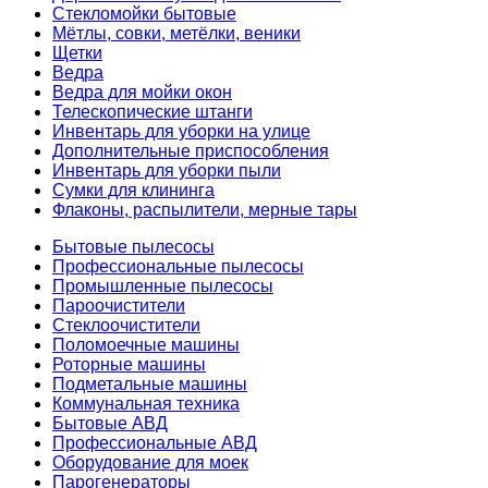
Стекломойки бытовые
Мётлы, совки, метёлки, веники
Щетки
Ведра
Ведра для мойки окон
Телескопические штанги
Инвентарь для уборки на улице
Дополнительные приспособления
Инвентарь для уборки пыли
Сумки для клининга
Флаконы, распылители, мерные тары
Бытовые пылесосы
Профессиональные пылесосы
Промышленные пылесосы
Пароочистители
Стеклоочистители
Поломоечные машины
Роторные машины
Подметальные машины
Коммунальная техника
Бытовые АВД
Профессиональные АВД
Оборудование для моек
Парогенераторы