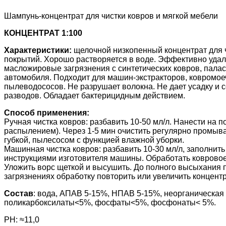
Шампунь-концентрат для чистки ковров и мягкой мебели
КОНЦЕНТРАТ 1:100
Характеристики:
щелочной низкопенный концентрат для ч
покрытий. Хорошо растворяется в воде. Эффективно удал
масложировые загрязнения с синтетических ковров, палас
автомобиля. Подходит для машин-экстракторов, ковромо
пылеводососов. Не разрушает волокна. Не дает усадку и 
разводов. Обладает бактерицидным действием.
Способ применения:
Ручная чистка ковров: разбавить 10-50 мл/л. Нанести на п
распылением). Через 1-5 мин очистить регулярно промыва
губкой, пылесосом с функцией влажной уборки.
Машинная чистка ковров: разбавить 10-30 мл/л, заполнит
инструкциями изготовителя машины. Обработать ковровое
Уложить ворс щеткой и высушить. До полного высыхания 
загрязнениях обработку повторить или увеличить концент
Состав
: вода, АПАВ 5-15%, НПАВ 5-15%, неорганическая 
поликарбоксилаты<5%, фосфаты<5%, фосфонаты< 5%.
PH: ≈11,0