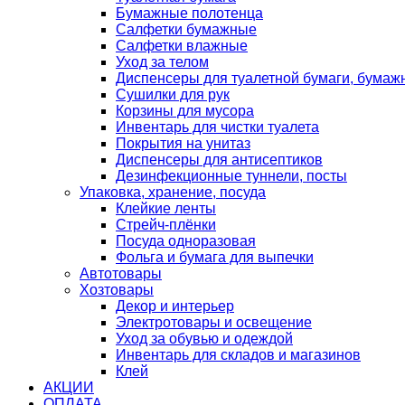
Бумажные полотенца
Салфетки бумажные
Салфетки влажные
Уход за телом
Диспенсеры для туалетной бумаги, бумаж
Сушилки для рук
Корзины для мусора
Инвентарь для чистки туалета
Покрытия на унитаз
Диспенсеры для антисептиков
Дезинфекционные туннели, посты
Упаковка, хранение, посуда
Клейкие ленты
Стрейч-плёнки
Посуда одноразовая
Фольга и бумага для выпечки
Автотовары
Хозтовары
Декор и интерьер
Электротовары и освещение
Уход за обувью и одеждой
Инвентарь для складов и магазинов
Клей
АКЦИИ
ОПЛАТА