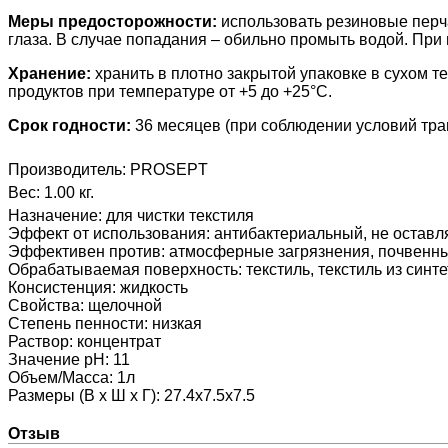
Меры предосторожности:
использовать резиновые перча
глаза. В случае попадания – обильно промыть водой. При 
Хранение:
хранить в плотно закрытой упаковке в сухом 
продуктов при температуре от +5 до +25°С.
Срок годности:
36 месяцев (при соблюдении условий тра
Производитель:
PROSEPT
Вес:
1.00 кг.
Назначение
:
для чистки текстиля
Эффект от использования
:
антибактериальный, не оставля
Эффективен против
:
атмосферные загрязнения, почвенны
Обрабатываемая поверхность
:
текстиль, текстиль из синт
Консистенция
:
жидкость
Свойства
:
щелочной
Степень пенности
:
низкая
Раствор
:
концентрат
Значение pH
:
11
Объем/Масса
:
1л
Размеры (В х Ш х Г)
:
27.4х7.5х7.5
Отзыв