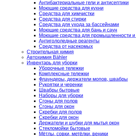
Антибактериальные гели и антисептики
Моющие средства для кухни
Средства для химчистки
Средства для стирки
Средства для ухода за бассейнами
Моющие средства для бань и саун
Моющие средства для промышленности и
Антигололедные реагенты
Средства от насекомых
Строительная химия
Автохимия Bähler
Инвентарь для уборки
Уборочные тележки
Комплексные тележки
Флаундеры, держатели мопов, швабры
Рукоятки и черенки
Швабры бытовые
Наборы для уборки
Сгоны для полов
Сгоны для окон
Скребки для полов
Скребки для окон
Держатели и шубки для мытья окон
Стекломойки бытовые
Мётлы, совки, метёлки, веники