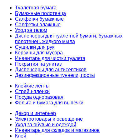
Туалетная бумага
Бумажные полотенца
Салфетки бумажные
Салфетки влажные
Уход за телом
Диспенсеры для туалетной бумаги, бумажных
полотенец, жидкого мыла
Сушилки для рук
Корзины для мусора
Инвентарь для чистки туалета
Покрытия на унитаз
Диспенсеры для антисептиков
Дезинфекционные туннели, посты
Клейкие ленты
Стрейч-плёнки
Посуда одноразовая
Фольга и бумага для выпечки
Декор и интерьер
Электротовары и освещение
Уход за обувью и одеждой
Инвентарь для складов и магазинов
Клей