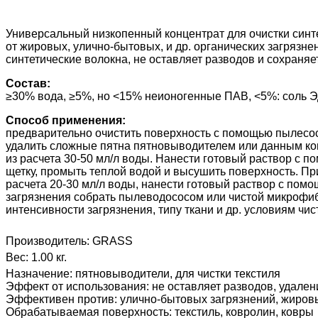
Универсальный низкопенный концентрат для очистки синте
от жировых, улично-бытовых, и др. органических загрязн
синтетические волокна, не оставляет разводов и сохраня
Состав:
≥30% вода, ≥5%, но <15% неионогенные ПАВ, <5%: соль ЭД
Способ применения:
предварительно очистить поверхность с помощью пылесоса
удалить сложные пятна пятновыводителем или данным конц
из расчета 30-50 мл/л воды. Нанести готовый раствор с 
щетку, промыть теплой водой и высушить поверхность. При
расчета 20-30 мл/л воды, нанести готовый раствор с помо
загрязнения собрать пылеводососом или чистой микрофиб
интенсивности загрязнения, типу ткани и др. условиям ч
Производитель:
GRASS
Вес:
1.00 кг.
Назначение
:
пятновыводители, для чистки текстиля
Эффект от использования
:
не оставляет разводов, удален
Эффективен против
:
улично-бытовых загрязнений, жиров
Обрабатываемая поверхность
:
текстиль, ковролин, ковры