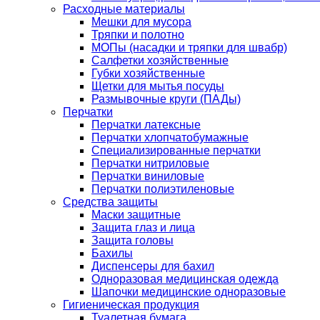
Расходные материалы
Мешки для мусора
Тряпки и полотно
МОПы (насадки и тряпки для швабр)
Салфетки хозяйственные
Губки хозяйственные
Щетки для мытья посуды
Размывочные круги (ПАДы)
Перчатки
Перчатки латексные
Перчатки хлопчатобумажные
Специализированные перчатки
Перчатки нитриловые
Перчатки виниловые
Перчатки полиэтиленовые
Средства защиты
Маски защитные
Защита глаз и лица
Защита головы
Бахилы
Диспенсеры для бахил
Одноразовая медицинская одежда
Шапочки медицинские одноразовые
Гигиеническая продукция
Туалетная бумага