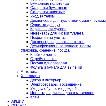
Бумажные полотенца
Салфетки бумажные
Салфетки влажные
Уход за телом
Диспенсеры для туалетной бумаги, бумаж
Сушилки для рук
Корзины для мусора
Инвентарь для чистки туалета
Покрытия на унитаз
Диспенсеры для антисептиков
Дезинфекционные туннели, посты
Упаковка, хранение, посуда
Клейкие ленты
Стрейч-плёнки
Посуда одноразовая
Фольга и бумага для выпечки
Автотовары
Хозтовары
Декор и интерьер
Электротовары и освещение
Уход за обувью и одеждой
Инвентарь для складов и магазинов
Клей
АКЦИИ
ОПЛАТА