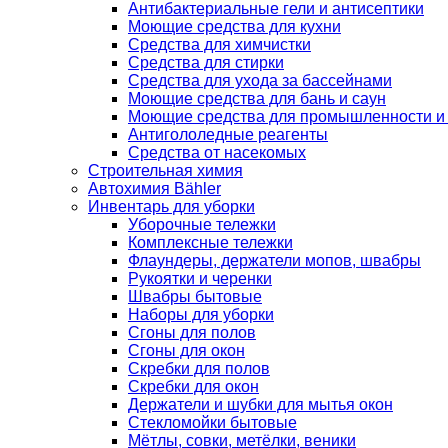
Антибактериальные гели и антисептики
Моющие средства для кухни
Средства для химчистки
Средства для стирки
Средства для ухода за бассейнами
Моющие средства для бань и саун
Моющие средства для промышленности и
Антигололедные реагенты
Средства от насекомых
Строительная химия
Автохимия Bähler
Инвентарь для уборки
Уборочные тележки
Комплексные тележки
Флаундеры, держатели мопов, швабры
Рукоятки и черенки
Швабры бытовые
Наборы для уборки
Сгоны для полов
Сгоны для окон
Скребки для полов
Скребки для окон
Держатели и шубки для мытья окон
Стекломойки бытовые
Мётлы, совки, метёлки, веники