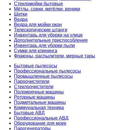
Стекломойки бытовые
Мётлы, совки, метёлки, веники
Щетки
Ведра
Ведра для мойки окон
Телескопические штанги
Инвентарь для уборки на улице
Дополнительные приспособления
Инвентарь для уборки пыли
Сумки для клининга
Флаконы, распылители, мерные тары
Бытовые пылесосы
Профессиональные пылесосы
Промышленные пылесосы
Пароочистители
Стеклоочистители
Поломоечные машины
Роторные машины
Подметальные машины
Коммунальная техника
Бытовые АВД
Профессиональные АВД
Оборудование для моек
Парогенераторы