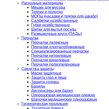
Расходные материалы
Мешки для мусора
Тряпки и полотно
МОПы (насадки и тряпки для швабр)
Салфетки хозяйственные
Губки хозяйственные
Щетки для мытья посуды
Размывочные круги (ПАДы)
Перчатки
Перчатки латексные
Перчатки хлопчатобумажные
Специализированные перчатки
Перчатки нитриловые
Перчатки виниловые
Перчатки полиэтиленовые
Средства защиты
Маски защитные
Защита глаз и лица
Защита головы
Бахилы
Диспенсеры для бахил
Одноразовая медицинская одежда
Шапочки медицинские одноразовые
Гигиеническая продукция
Туалетная бумага