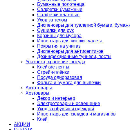
Бумажные полотенца
Салфетки бумажные
Салфетки влажные
Уход за телом
Диспенсеры для туалетной бумаги, бумаж
Сушилки для рук
Корзины для мусора
Инвентарь для чистки туалета
Покрытия на унитаз
Диспенсеры для антисептиков
Дезинфекционные туннели, посты
Упаковка, хранение, посуда
Клейкие ленты
Стрейч-плёнки
Посуда одноразовая
Фольга и бумага для выпечки
Автотовары
Хозтовары
Декор и интерьер
Электротовары и освещение
Уход за обувью и одеждой
Инвентарь для складов и магазинов
Клей
АКЦИИ
ОПЛАТА