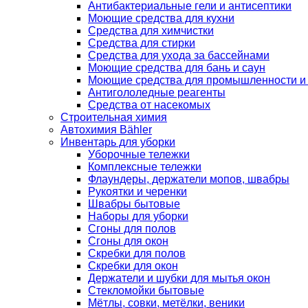
Антибактериальные гели и антисептики
Моющие средства для кухни
Средства для химчистки
Средства для стирки
Средства для ухода за бассейнами
Моющие средства для бань и саун
Моющие средства для промышленности и
Антигололедные реагенты
Средства от насекомых
Строительная химия
Автохимия Bähler
Инвентарь для уборки
Уборочные тележки
Комплексные тележки
Флаундеры, держатели мопов, швабры
Рукоятки и черенки
Швабры бытовые
Наборы для уборки
Сгоны для полов
Сгоны для окон
Скребки для полов
Скребки для окон
Держатели и шубки для мытья окон
Стекломойки бытовые
Мётлы, совки, метёлки, веники