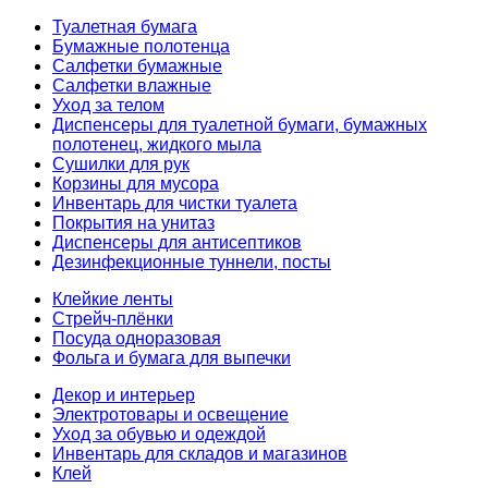
Туалетная бумага
Бумажные полотенца
Салфетки бумажные
Салфетки влажные
Уход за телом
Диспенсеры для туалетной бумаги, бумажных
полотенец, жидкого мыла
Сушилки для рук
Корзины для мусора
Инвентарь для чистки туалета
Покрытия на унитаз
Диспенсеры для антисептиков
Дезинфекционные туннели, посты
Клейкие ленты
Стрейч-плёнки
Посуда одноразовая
Фольга и бумага для выпечки
Декор и интерьер
Электротовары и освещение
Уход за обувью и одеждой
Инвентарь для складов и магазинов
Клей