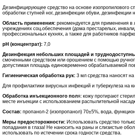
Дезинфицирующее средство на основе изопропилового спир
обработки ступней ног, дезинфекции обуви, дезинфекции
Область применения:
рекомендуется для применения в 
учреждениях соц.обеспечения (дома престарелых, инвали
профессиональных кухнях, а также для работников парфю
pH (концентрат):
7,0
Дезинфекция небольших площадей и труднодоступны
смоченными средством или орошением с помощью ручного 
допустимая площадь единовременно обрабатываемой пов
Гигиеническая обработка рук:
3 мл средства наносят на
Для профилактики вирусных инфекций и туберкулеза на ки
Обработка инъекционного пол
я: кожу протирают стер
месте инъекции с использованием распылительной насадк
Состав:
пропанол-2 (изопропанол) 70±5%, вода, функцио
Меры предосторожности:
Использовать средство только
попадания в глаза! Не наносить на раны и слизистые обол
использовать по истечении срока годности средства.