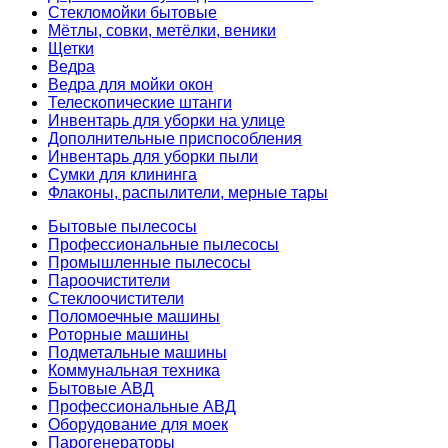
Стекломойки бытовые
Мётлы, совки, метёлки, веники
Щетки
Ведра
Ведра для мойки окон
Телескопические штанги
Инвентарь для уборки на улице
Дополнительные приспособления
Инвентарь для уборки пыли
Сумки для клининга
Флаконы, распылители, мерные тары
Бытовые пылесосы
Профессиональные пылесосы
Промышленные пылесосы
Пароочистители
Стеклоочистители
Поломоечные машины
Роторные машины
Подметальные машины
Коммунальная техника
Бытовые АВД
Профессиональные АВД
Оборудование для моек
Парогенераторы