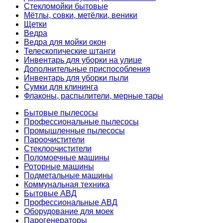
Стекломойки бытовые
Мётлы, совки, метёлки, веники
Щетки
Ведра
Ведра для мойки окон
Телескопические штанги
Инвентарь для уборки на улице
Дополнительные приспособления
Инвентарь для уборки пыли
Сумки для клининга
Флаконы, распылители, мерные тары
Бытовые пылесосы
Профессиональные пылесосы
Промышленные пылесосы
Пароочистители
Стеклоочистители
Поломоечные машины
Роторные машины
Подметальные машины
Коммунальная техника
Бытовые АВД
Профессиональные АВД
Оборудование для моек
Парогенераторы