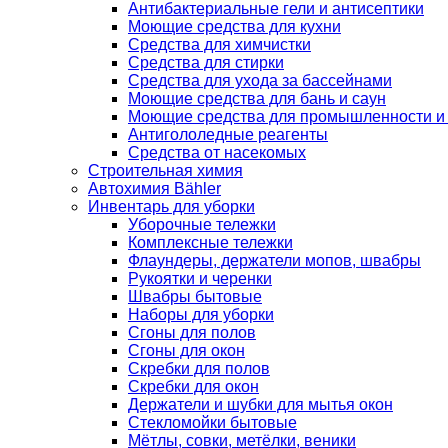
Антибактериальные гели и антисептики
Моющие средства для кухни
Средства для химчистки
Средства для стирки
Средства для ухода за бассейнами
Моющие средства для бань и саун
Моющие средства для промышленности и
Антигололедные реагенты
Средства от насекомых
Строительная химия
Автохимия Bähler
Инвентарь для уборки
Уборочные тележки
Комплексные тележки
Флаундеры, держатели мопов, швабры
Рукоятки и черенки
Швабры бытовые
Наборы для уборки
Сгоны для полов
Сгоны для окон
Скребки для полов
Скребки для окон
Держатели и шубки для мытья окон
Стекломойки бытовые
Мётлы, совки, метёлки, веники