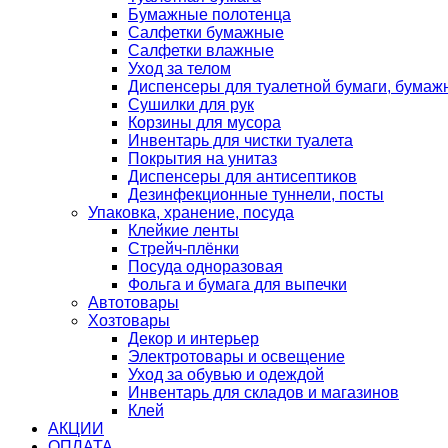
Бумажные полотенца
Салфетки бумажные
Салфетки влажные
Уход за телом
Диспенсеры для туалетной бумаги, бумаж
Сушилки для рук
Корзины для мусора
Инвентарь для чистки туалета
Покрытия на унитаз
Диспенсеры для антисептиков
Дезинфекционные туннели, посты
Упаковка, хранение, посуда
Клейкие ленты
Стрейч-плёнки
Посуда одноразовая
Фольга и бумага для выпечки
Автотовары
Хозтовары
Декор и интерьер
Электротовары и освещение
Уход за обувью и одеждой
Инвентарь для складов и магазинов
Клей
АКЦИИ
ОПЛАТА