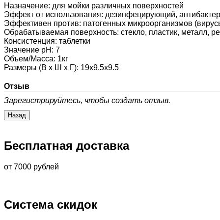
Назначение
:
для мойки различных поверхностей
Эффект от использования
:
дезинфецирующий, антибакте
Эффективен против
:
патогенных микроорганизмов (вирусы,
Обрабатываемая поверхность
:
стекло, пластик, металл, р
Консистенция
:
таблетки
Значение pH
:
7
Объем/Масса
:
1кг
Размеры (В х Ш х Г)
:
19х9.5х9.5
Отзыв
Зарегистрируйтесь, чтобы создать отзыв.
Бесплатная доставка
от 7000 рублей
Система скидок