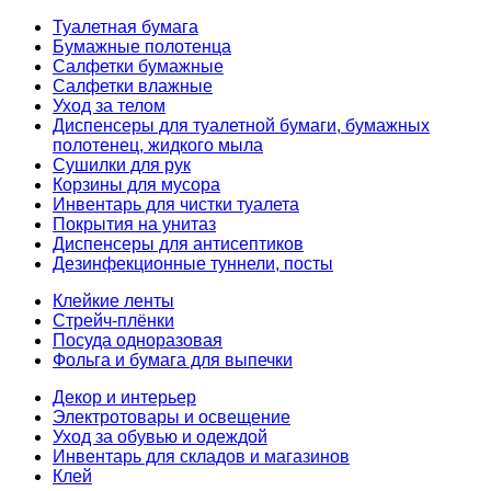
Туалетная бумага
Бумажные полотенца
Салфетки бумажные
Салфетки влажные
Уход за телом
Диспенсеры для туалетной бумаги, бумажных
полотенец, жидкого мыла
Сушилки для рук
Корзины для мусора
Инвентарь для чистки туалета
Покрытия на унитаз
Диспенсеры для антисептиков
Дезинфекционные туннели, посты
Клейкие ленты
Стрейч-плёнки
Посуда одноразовая
Фольга и бумага для выпечки
Декор и интерьер
Электротовары и освещение
Уход за обувью и одеждой
Инвентарь для складов и магазинов
Клей