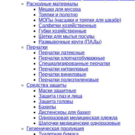
Расходные материалы
Мешки для мусора
Тряпки и полотно
МОПы (насадки и тряпки для швабр)
Салфетки хозяйственные
Губки хозяйственные
Щетки для мытья посуды
Размывочные круги (ПАДы)
Перчатки
Перчатки латексные
Перчатки хлопчатобумажные
Специализированные перчатки
Перчатки нитриловые
Перчатки виниловые
Перчатки полиэтиленовые
Средства защиты
Маски защитные
Защита глаз и лица
Защита головы
Бахилы
Диспенсеры для бахил
Одноразовая медицинская одежда
Шапочки медицинские одноразовые
Гигиеническая продукция
Туалетная бумага