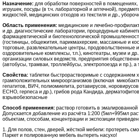
Назначение:
для обработки поверхностей в помещениях, жё
игрушек, посуды (в т.ч. лабораторной и аптечной), предм
жидкостей, медицинских отходов из текстиля и др., уборо
Область применения:
медицинские и лечебно-профилакт
и др. диагностические лаборатории, процедурные кабинет
фармацевтической и биотехнологической промышленности
(гостиницы, общежития, парикмахерские, массажные и кос
торговые, развлекательные центры, продовольственные и 
оздоровительные комплексы, т.п.), кинотеатры, музеи и д
организации силовых ведомств, предприятия общественног
(автобусы, трамваи, троллейбусы, электропоезда и пр.), а 
Свойства:
таблетки быстрорастворимые с содержанием х
грамположительных микроорганизмов (включая микобактери
гепатитов, ВИЧ, полиомиелита, ротавирусов, норовирусов,
ЕСНО, герпеса и др.), грибов рода Кандида, дерматофитов
взрывобезопасные
Способ применения:
раствор готовить в эмалированной 
Допускается добавление из расчёта 1:200 (5мл+995мл ра
объектам, способам, концентрации и экспозиции приведен
1. Для полов, стен, дверей, жёсткой мебели: протереть см
Паркет и полированную мебель вытереть насухо!