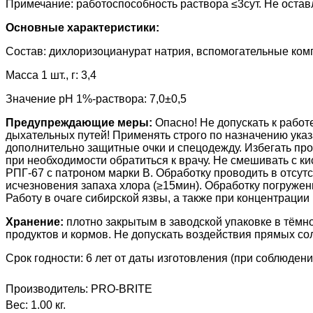
Примечание: работоспособность раствора ≤3сут. Не остав
Основные характеристики:
Состав: дихлоризоцианурат натрия, вспомогательные ком
Масса 1 шт., г: 3,4
Значение pH 1%-раствора: 7,0±0,5
Предупреждающие меры:
Опасно! Не допускать к рабо
дыхательных путей! Применять строго по назначению ука
дополнительно защитные очки и спецодежду. Избегать прог
при необходимости обратиться к врачу. Не смешивать с 
РПГ-67 с патроном марки В. Обработку проводить в отсут
исчезновения запаха хлора (≥15мин). Обработку погруже
Работу в очаге сибирской язвы, а также при концентраци
Хранение:
плотно закрытым в заводской упаковке в тёмн
продуктов и кормов.
Не допускать
воздействия прямых сол
Срок годности: 6 лет от даты изготовления (при соблюден
Производитель:
PRO-BRITE
Вес:
1.00 кг.