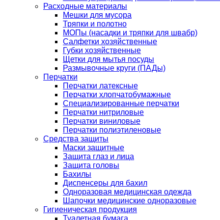
Расходные материалы
Мешки для мусора
Тряпки и полотно
МОПы (насадки и тряпки для швабр)
Салфетки хозяйственные
Губки хозяйственные
Щетки для мытья посуды
Размывочные круги (ПАДы)
Перчатки
Перчатки латексные
Перчатки хлопчатобумажные
Специализированные перчатки
Перчатки нитриловые
Перчатки виниловые
Перчатки полиэтиленовые
Средства защиты
Маски защитные
Защита глаз и лица
Защита головы
Бахилы
Диспенсеры для бахил
Одноразовая медицинская одежда
Шапочки медицинские одноразовые
Гигиеническая продукция
Туалетная бумага