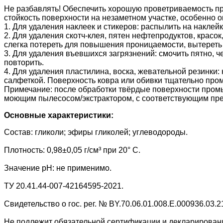
Не разбавлять! Обеспечить хорошую проветриваемость пр
стойкость поверхности на незаметном участке, особенно 
1. Для удаления наклеек и стикеров: распылить на наклейк
2. Для удаления скотч-клея, пятен нефтепродуктов, красо
слегка потереть для повышения проницаемости, вытереть 
3. Для удаления въевшихся загрязнений: смочить пятно, 
повторить.
4. Для удаления пластилина, воска, жевательной резинки:
салфеткой. Поверхность ковра или обивки тщательно про
Примечание: после обработки твёрдые поверхности промы
моющим пылесосом/экстрактором, с соответствующим пр
Основные характеристики:
Состав: гликоли; эфиры гликолей; углеводороды.
Плотность: 0,98±0,05 г/см³ при 20° С.
Значение рН: не применимо.
ТУ 20.41.44-007-42164595-2021.
Свидетельство о гос. рег. № BY.70.06.01.008.E.000936.03.21
Не подлежит обязательной сертификации и декларирован