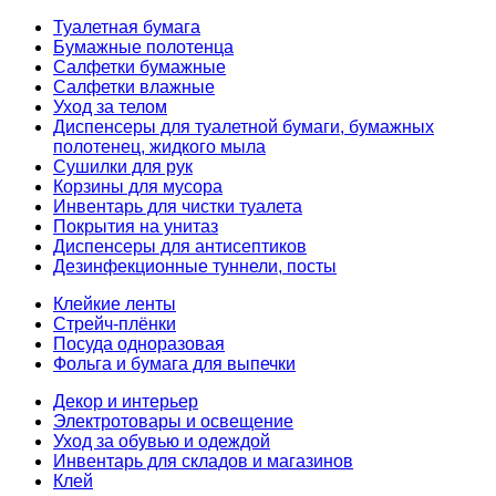
Туалетная бумага
Бумажные полотенца
Салфетки бумажные
Салфетки влажные
Уход за телом
Диспенсеры для туалетной бумаги, бумажных
полотенец, жидкого мыла
Сушилки для рук
Корзины для мусора
Инвентарь для чистки туалета
Покрытия на унитаз
Диспенсеры для антисептиков
Дезинфекционные туннели, посты
Клейкие ленты
Стрейч-плёнки
Посуда одноразовая
Фольга и бумага для выпечки
Декор и интерьер
Электротовары и освещение
Уход за обувью и одеждой
Инвентарь для складов и магазинов
Клей