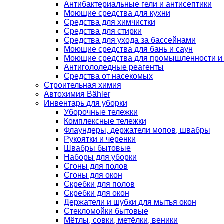
Антибактериальные гели и антисептики
Моющие средства для кухни
Средства для химчистки
Средства для стирки
Средства для ухода за бассейнами
Моющие средства для бань и саун
Моющие средства для промышленности и
Антигололедные реагенты
Средства от насекомых
Строительная химия
Автохимия Bähler
Инвентарь для уборки
Уборочные тележки
Комплексные тележки
Флаундеры, держатели мопов, швабры
Рукоятки и черенки
Швабры бытовые
Наборы для уборки
Сгоны для полов
Сгоны для окон
Скребки для полов
Скребки для окон
Держатели и шубки для мытья окон
Стекломойки бытовые
Мётлы, совки, метёлки, веники