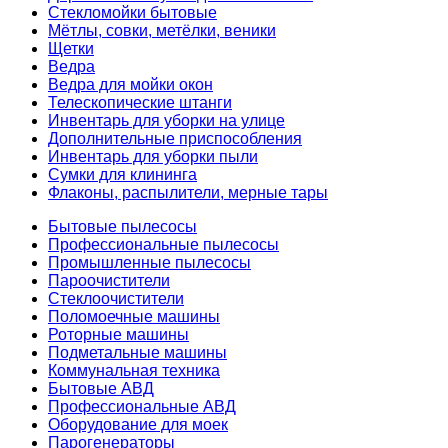
Стекломойки бытовые
Мётлы, совки, метёлки, веники
Щетки
Ведра
Ведра для мойки окон
Телескопические штанги
Инвентарь для уборки на улице
Дополнительные приспособления
Инвентарь для уборки пыли
Сумки для клининга
Флаконы, распылители, мерные тары
Бытовые пылесосы
Профессиональные пылесосы
Промышленные пылесосы
Пароочистители
Стеклоочистители
Поломоечные машины
Роторные машины
Подметальные машины
Коммунальная техника
Бытовые АВД
Профессиональные АВД
Оборудование для моек
Парогенераторы