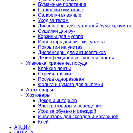
Бумажные полотенца
Салфетки бумажные
Салфетки влажные
Уход за телом
Диспенсеры для туалетной бумаги, бумаж
Сушилки для рук
Корзины для мусора
Инвентарь для чистки туалета
Покрытия на унитаз
Диспенсеры для антисептиков
Дезинфекционные туннели, посты
Упаковка, хранение, посуда
Клейкие ленты
Стрейч-плёнки
Посуда одноразовая
Фольга и бумага для выпечки
Автотовары
Хозтовары
Декор и интерьер
Электротовары и освещение
Уход за обувью и одеждой
Инвентарь для складов и магазинов
Клей
АКЦИИ
ОПЛАТА