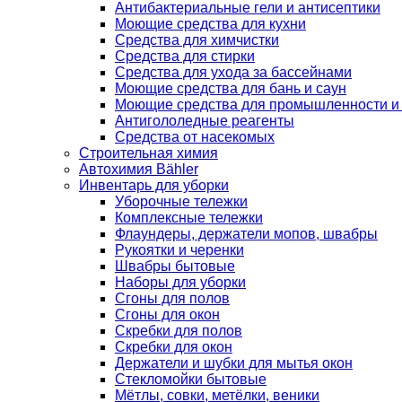
Антибактериальные гели и антисептики
Моющие средства для кухни
Средства для химчистки
Средства для стирки
Средства для ухода за бассейнами
Моющие средства для бань и саун
Моющие средства для промышленности и
Антигололедные реагенты
Средства от насекомых
Строительная химия
Автохимия Bähler
Инвентарь для уборки
Уборочные тележки
Комплексные тележки
Флаундеры, держатели мопов, швабры
Рукоятки и черенки
Швабры бытовые
Наборы для уборки
Сгоны для полов
Сгоны для окон
Скребки для полов
Скребки для окон
Держатели и шубки для мытья окон
Стекломойки бытовые
Мётлы, совки, метёлки, веники