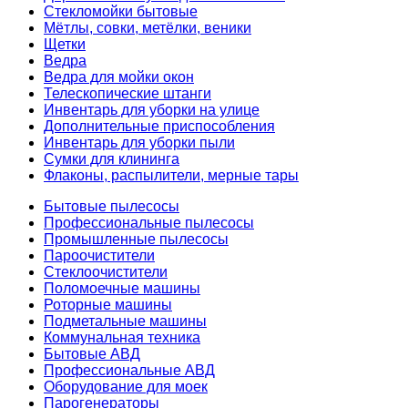
Стекломойки бытовые
Мётлы, совки, метёлки, веники
Щетки
Ведра
Ведра для мойки окон
Телескопические штанги
Инвентарь для уборки на улице
Дополнительные приспособления
Инвентарь для уборки пыли
Сумки для клининга
Флаконы, распылители, мерные тары
Бытовые пылесосы
Профессиональные пылесосы
Промышленные пылесосы
Пароочистители
Стеклоочистители
Поломоечные машины
Роторные машины
Подметальные машины
Коммунальная техника
Бытовые АВД
Профессиональные АВД
Оборудование для моек
Парогенераторы