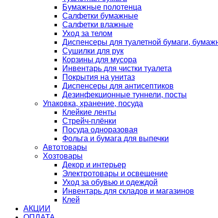
Бумажные полотенца
Салфетки бумажные
Салфетки влажные
Уход за телом
Диспенсеры для туалетной бумаги, бумаж
Сушилки для рук
Корзины для мусора
Инвентарь для чистки туалета
Покрытия на унитаз
Диспенсеры для антисептиков
Дезинфекционные туннели, посты
Упаковка, хранение, посуда
Клейкие ленты
Стрейч-плёнки
Посуда одноразовая
Фольга и бумага для выпечки
Автотовары
Хозтовары
Декор и интерьер
Электротовары и освещение
Уход за обувью и одеждой
Инвентарь для складов и магазинов
Клей
АКЦИИ
ОПЛАТА