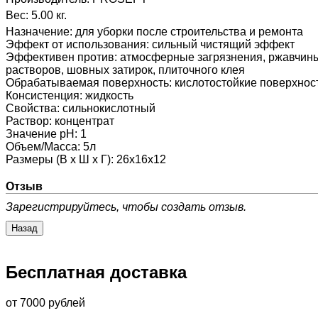
Вес:
5.00 кг.
Назначение
:
для уборки после строительства и ремонта
Эффект от использования
:
сильный чистящий эффект
Эффективен против
:
атмосферные загрязнения, ржавчины,
растворов, шовных затирок, плиточного клея
Обрабатываемая поверхность
:
кислотостойкие поверхнос
Консистенция
:
жидкость
Свойства
:
сильнокислотный
Раствор
:
концентрат
Значение pH
:
1
Объем/Масса
:
5л
Размеры (В х Ш х Г)
:
26х16х12
Отзыв
Зарегистрируйтесь, чтобы создать отзыв.
Бесплатная доставка
от 7000 рублей