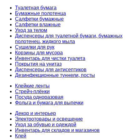
Туалетная бумага
Бумажные полотенца
Салфетки бумажные
Салфетки влажные
Уход за телом
Диспенсеры для туалетной бумаги, бумажных
полотенец, жидкого мыла
Сушилки для рук
Корзины для мусора
Инвентарь для чистки туалета
Покрытия на унитаз
Диспенсеры для антисептиков
Дезинфекционные туннели, посты
Клейкие ленты
Стрейч-плёнки
Посуда одноразовая
Фольга и бумага для выпечки
Декор и интерьер
Электротовары и освещение
Уход за обувью и одеждой
Инвентарь для складов и магазинов
Клей