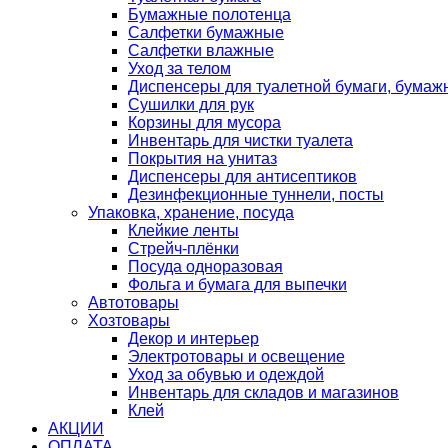
Бумажные полотенца
Салфетки бумажные
Салфетки влажные
Уход за телом
Диспенсеры для туалетной бумаги, бумаж
Сушилки для рук
Корзины для мусора
Инвентарь для чистки туалета
Покрытия на унитаз
Диспенсеры для антисептиков
Дезинфекционные туннели, посты
Упаковка, хранение, посуда
Клейкие ленты
Стрейч-плёнки
Посуда одноразовая
Фольга и бумага для выпечки
Автотовары
Хозтовары
Декор и интерьер
Электротовары и освещение
Уход за обувью и одеждой
Инвентарь для складов и магазинов
Клей
АКЦИИ
ОПЛАТА