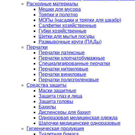
Расходные материалы
Мешки для мусора
Тряпки и полотно
МОПы (насадки и тряпки для швабр)
Салфетки хозяйственные
Губки хозяйственные
Щетки для мытья посуды
Размывочные круги (ПАДы)
Перчатки
Перчатки латексные
Перчатки хлопчатобумажные
Специализированные перчатки
Перчатки нитриловые
Перчатки виниловые
Перчатки полиэтиленовые
Средства защиты
Маски защитные
Защита глаз и лица
Защита головы
Бахилы
Диспенсеры для бахил
Одноразовая медицинская одежда
Шапочки медицинские одноразовые
Гигиеническая продукция
Туалетная бумага