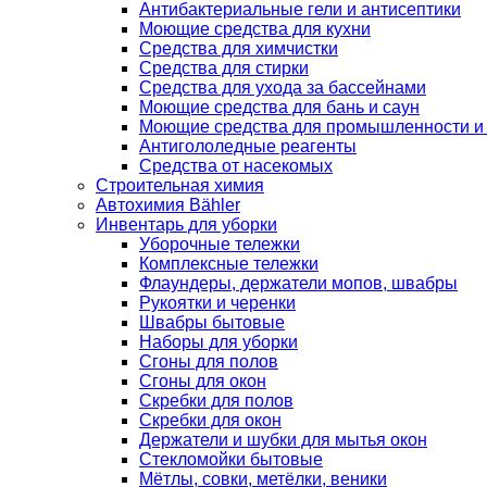
Антибактериальные гели и антисептики
Моющие средства для кухни
Средства для химчистки
Средства для стирки
Средства для ухода за бассейнами
Моющие средства для бань и саун
Моющие средства для промышленности и
Антигололедные реагенты
Средства от насекомых
Строительная химия
Автохимия Bähler
Инвентарь для уборки
Уборочные тележки
Комплексные тележки
Флаундеры, держатели мопов, швабры
Рукоятки и черенки
Швабры бытовые
Наборы для уборки
Сгоны для полов
Сгоны для окон
Скребки для полов
Скребки для окон
Держатели и шубки для мытья окон
Стекломойки бытовые
Мётлы, совки, метёлки, веники