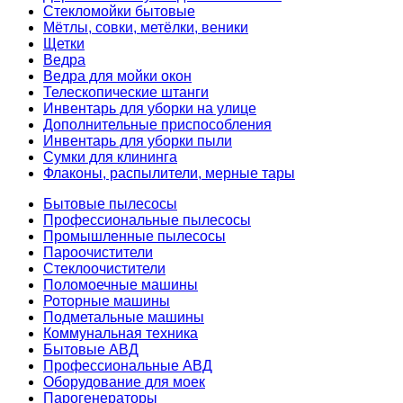
Стекломойки бытовые
Мётлы, совки, метёлки, веники
Щетки
Ведра
Ведра для мойки окон
Телескопические штанги
Инвентарь для уборки на улице
Дополнительные приспособления
Инвентарь для уборки пыли
Сумки для клининга
Флаконы, распылители, мерные тары
Бытовые пылесосы
Профессиональные пылесосы
Промышленные пылесосы
Пароочистители
Стеклоочистители
Поломоечные машины
Роторные машины
Подметальные машины
Коммунальная техника
Бытовые АВД
Профессиональные АВД
Оборудование для моек
Парогенераторы