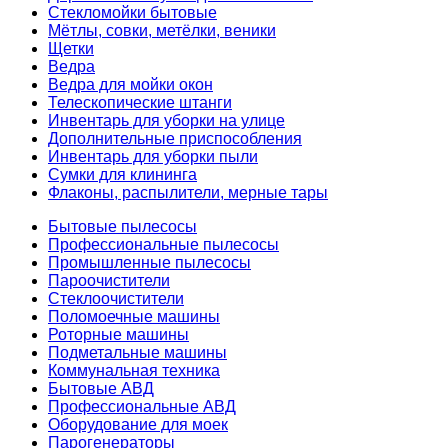
Стекломойки бытовые
Мётлы, совки, метёлки, веники
Щетки
Ведра
Ведра для мойки окон
Телескопические штанги
Инвентарь для уборки на улице
Дополнительные приспособления
Инвентарь для уборки пыли
Сумки для клининга
Флаконы, распылители, мерные тары
Бытовые пылесосы
Профессиональные пылесосы
Промышленные пылесосы
Пароочистители
Стеклоочистители
Поломоечные машины
Роторные машины
Подметальные машины
Коммунальная техника
Бытовые АВД
Профессиональные АВД
Оборудование для моек
Парогенераторы