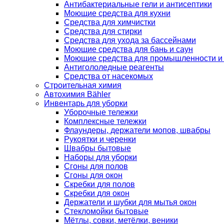
Антибактериальные гели и антисептики
Моющие средства для кухни
Средства для химчистки
Средства для стирки
Средства для ухода за бассейнами
Моющие средства для бань и саун
Моющие средства для промышленности и
Антигололедные реагенты
Средства от насекомых
Строительная химия
Автохимия Bähler
Инвентарь для уборки
Уборочные тележки
Комплексные тележки
Флаундеры, держатели мопов, швабры
Рукоятки и черенки
Швабры бытовые
Наборы для уборки
Сгоны для полов
Сгоны для окон
Скребки для полов
Скребки для окон
Держатели и шубки для мытья окон
Стекломойки бытовые
Мётлы, совки, метёлки, веники