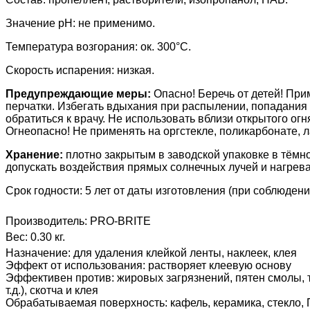
Значение рН: не применимо.
Температура возгорания: ок. 300°C.
Скорость испарения: низкая.
Предупреждающие меры:
Опасно! Беречь от детей! Пр
перчатки. Избегать вдыхания при распылении, попадания н
обратиться к врачу.
Не использовать вблизи открытого ог
Огнеопасно! Не применять на оргстекле, поликарбонате, 
Хранение:
плотно закрытым
в заводской упаковке в тём
допускать воздействия прямых солнечных лучей и нагрева
Срок годности: 5 лет от даты изготовления (при соблюден
Производитель:
PRO-BRITE
Вес:
0.30 кг.
Назначение
:
для удаления клейкой ленты, наклеек, клея
Эффект от использования
:
растворяет клеевую основу
Эффективен против
:
жировых загрязнений, пятен смолы, т
т.д.), скотча и клея
Обрабатываемая поверхность
:
кафель, керамика, стекло,