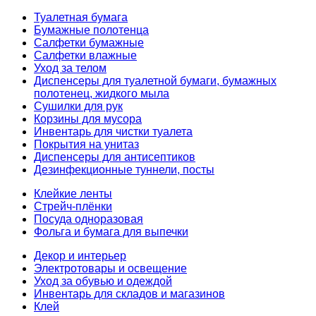
Туалетная бумага
Бумажные полотенца
Салфетки бумажные
Салфетки влажные
Уход за телом
Диспенсеры для туалетной бумаги, бумажных
полотенец, жидкого мыла
Сушилки для рук
Корзины для мусора
Инвентарь для чистки туалета
Покрытия на унитаз
Диспенсеры для антисептиков
Дезинфекционные туннели, посты
Клейкие ленты
Стрейч-плёнки
Посуда одноразовая
Фольга и бумага для выпечки
Декор и интерьер
Электротовары и освещение
Уход за обувью и одеждой
Инвентарь для складов и магазинов
Клей