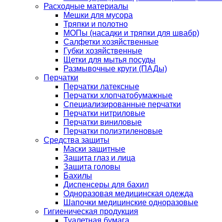
Расходные материалы
Мешки для мусора
Тряпки и полотно
МОПы (насадки и тряпки для швабр)
Салфетки хозяйственные
Губки хозяйственные
Щетки для мытья посуды
Размывочные круги (ПАДы)
Перчатки
Перчатки латексные
Перчатки хлопчатобумажные
Специализированные перчатки
Перчатки нитриловые
Перчатки виниловые
Перчатки полиэтиленовые
Средства защиты
Маски защитные
Защита глаз и лица
Защита головы
Бахилы
Диспенсеры для бахил
Одноразовая медицинская одежда
Шапочки медицинские одноразовые
Гигиеническая продукция
Туалетная бумага