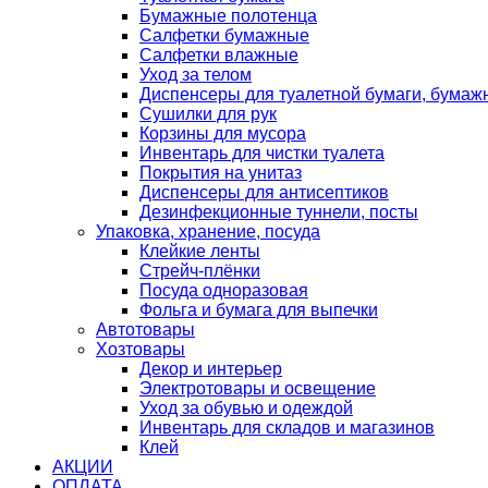
Бумажные полотенца
Салфетки бумажные
Салфетки влажные
Уход за телом
Диспенсеры для туалетной бумаги, бумаж
Сушилки для рук
Корзины для мусора
Инвентарь для чистки туалета
Покрытия на унитаз
Диспенсеры для антисептиков
Дезинфекционные туннели, посты
Упаковка, хранение, посуда
Клейкие ленты
Стрейч-плёнки
Посуда одноразовая
Фольга и бумага для выпечки
Автотовары
Хозтовары
Декор и интерьер
Электротовары и освещение
Уход за обувью и одеждой
Инвентарь для складов и магазинов
Клей
АКЦИИ
ОПЛАТА