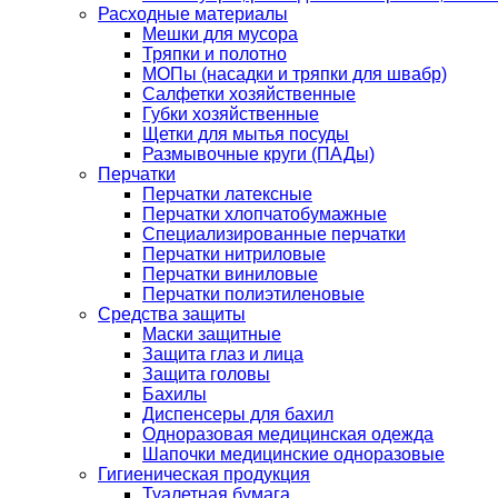
Расходные материалы
Мешки для мусора
Тряпки и полотно
МОПы (насадки и тряпки для швабр)
Салфетки хозяйственные
Губки хозяйственные
Щетки для мытья посуды
Размывочные круги (ПАДы)
Перчатки
Перчатки латексные
Перчатки хлопчатобумажные
Специализированные перчатки
Перчатки нитриловые
Перчатки виниловые
Перчатки полиэтиленовые
Средства защиты
Маски защитные
Защита глаз и лица
Защита головы
Бахилы
Диспенсеры для бахил
Одноразовая медицинская одежда
Шапочки медицинские одноразовые
Гигиеническая продукция
Туалетная бумага