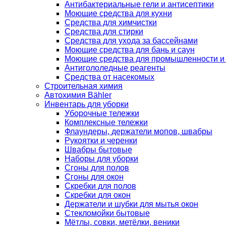
Антибактериальные гели и антисептики
Моющие средства для кухни
Средства для химчистки
Средства для стирки
Средства для ухода за бассейнами
Моющие средства для бань и саун
Моющие средства для промышленности и
Антигололедные реагенты
Средства от насекомых
Строительная химия
Автохимия Bähler
Инвентарь для уборки
Уборочные тележки
Комплексные тележки
Флаундеры, держатели мопов, швабры
Рукоятки и черенки
Швабры бытовые
Наборы для уборки
Сгоны для полов
Сгоны для окон
Скребки для полов
Скребки для окон
Держатели и шубки для мытья окон
Стекломойки бытовые
Мётлы, совки, метёлки, веники