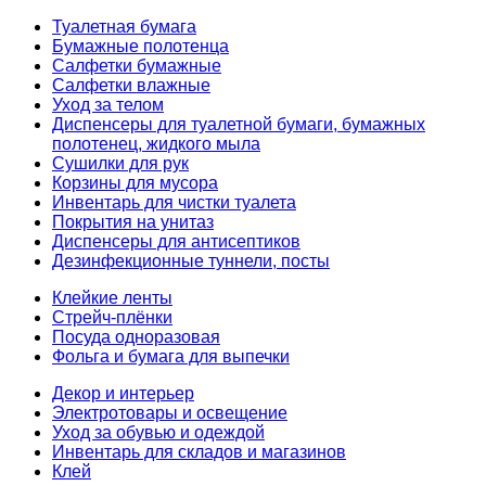
Туалетная бумага
Бумажные полотенца
Салфетки бумажные
Салфетки влажные
Уход за телом
Диспенсеры для туалетной бумаги, бумажных
полотенец, жидкого мыла
Сушилки для рук
Корзины для мусора
Инвентарь для чистки туалета
Покрытия на унитаз
Диспенсеры для антисептиков
Дезинфекционные туннели, посты
Клейкие ленты
Стрейч-плёнки
Посуда одноразовая
Фольга и бумага для выпечки
Декор и интерьер
Электротовары и освещение
Уход за обувью и одеждой
Инвентарь для складов и магазинов
Клей