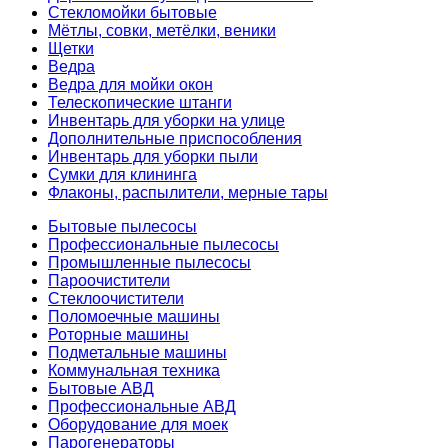
Стекломойки бытовые
Мётлы, совки, метёлки, веники
Щетки
Ведра
Ведра для мойки окон
Телескопические штанги
Инвентарь для уборки на улице
Дополнительные приспособления
Инвентарь для уборки пыли
Сумки для клининга
Флаконы, распылители, мерные тары
Бытовые пылесосы
Профессиональные пылесосы
Промышленные пылесосы
Пароочистители
Стеклоочистители
Поломоечные машины
Роторные машины
Подметальные машины
Коммунальная техника
Бытовые АВД
Профессиональные АВД
Оборудование для моек
Парогенераторы