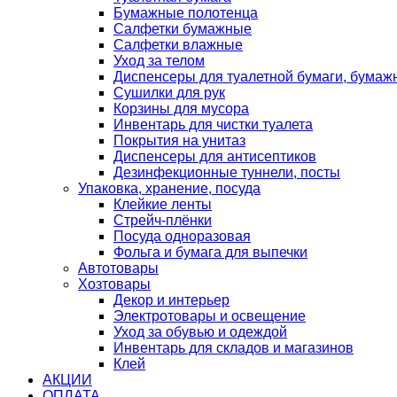
Бумажные полотенца
Салфетки бумажные
Салфетки влажные
Уход за телом
Диспенсеры для туалетной бумаги, бумаж
Сушилки для рук
Корзины для мусора
Инвентарь для чистки туалета
Покрытия на унитаз
Диспенсеры для антисептиков
Дезинфекционные туннели, посты
Упаковка, хранение, посуда
Клейкие ленты
Стрейч-плёнки
Посуда одноразовая
Фольга и бумага для выпечки
Автотовары
Хозтовары
Декор и интерьер
Электротовары и освещение
Уход за обувью и одеждой
Инвентарь для складов и магазинов
Клей
АКЦИИ
ОПЛАТА