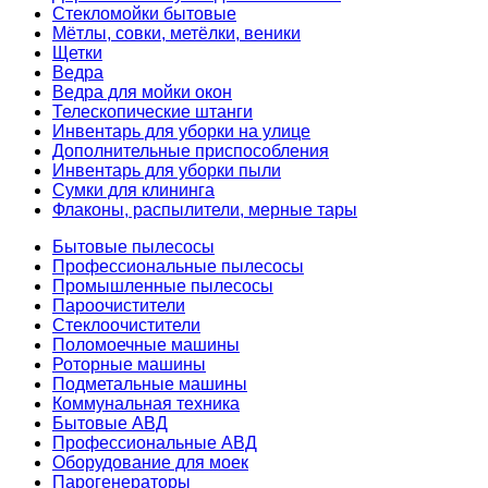
Стекломойки бытовые
Мётлы, совки, метёлки, веники
Щетки
Ведра
Ведра для мойки окон
Телескопические штанги
Инвентарь для уборки на улице
Дополнительные приспособления
Инвентарь для уборки пыли
Сумки для клининга
Флаконы, распылители, мерные тары
Бытовые пылесосы
Профессиональные пылесосы
Промышленные пылесосы
Пароочистители
Стеклоочистители
Поломоечные машины
Роторные машины
Подметальные машины
Коммунальная техника
Бытовые АВД
Профессиональные АВД
Оборудование для моек
Парогенераторы