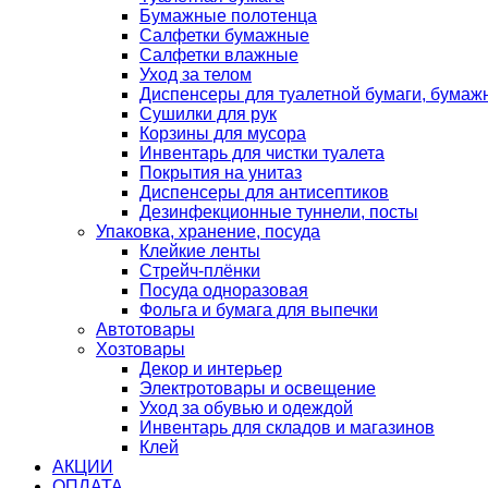
Бумажные полотенца
Салфетки бумажные
Салфетки влажные
Уход за телом
Диспенсеры для туалетной бумаги, бумаж
Сушилки для рук
Корзины для мусора
Инвентарь для чистки туалета
Покрытия на унитаз
Диспенсеры для антисептиков
Дезинфекционные туннели, посты
Упаковка, хранение, посуда
Клейкие ленты
Стрейч-плёнки
Посуда одноразовая
Фольга и бумага для выпечки
Автотовары
Хозтовары
Декор и интерьер
Электротовары и освещение
Уход за обувью и одеждой
Инвентарь для складов и магазинов
Клей
АКЦИИ
ОПЛАТА