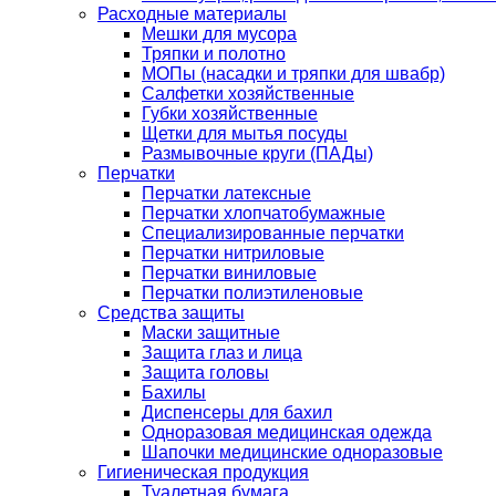
Расходные материалы
Мешки для мусора
Тряпки и полотно
МОПы (насадки и тряпки для швабр)
Салфетки хозяйственные
Губки хозяйственные
Щетки для мытья посуды
Размывочные круги (ПАДы)
Перчатки
Перчатки латексные
Перчатки хлопчатобумажные
Специализированные перчатки
Перчатки нитриловые
Перчатки виниловые
Перчатки полиэтиленовые
Средства защиты
Маски защитные
Защита глаз и лица
Защита головы
Бахилы
Диспенсеры для бахил
Одноразовая медицинская одежда
Шапочки медицинские одноразовые
Гигиеническая продукция
Туалетная бумага