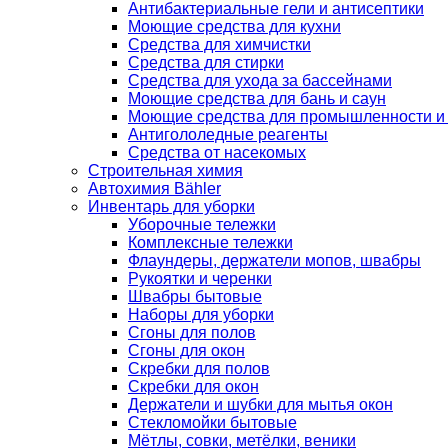
Антибактериальные гели и антисептики
Моющие средства для кухни
Средства для химчистки
Средства для стирки
Средства для ухода за бассейнами
Моющие средства для бань и саун
Моющие средства для промышленности и
Антигололедные реагенты
Средства от насекомых
Строительная химия
Автохимия Bähler
Инвентарь для уборки
Уборочные тележки
Комплексные тележки
Флаундеры, держатели мопов, швабры
Рукоятки и черенки
Швабры бытовые
Наборы для уборки
Сгоны для полов
Сгоны для окон
Скребки для полов
Скребки для окон
Держатели и шубки для мытья окон
Стекломойки бытовые
Мётлы, совки, метёлки, веники