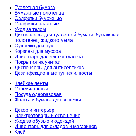
Туалетная бумага
Бумажные полотенца
Салфетки бумажные
Салфетки влажные
Уход за телом
Диспенсеры для туалетной бумаги, бумажных
полотенец, жидкого мыла
Сушилки для рук
Корзины для мусора
Инвентарь для чистки туалета
Покрытия на унитаз
Диспенсеры для антисептиков
Дезинфекционные туннели, посты
Клейкие ленты
Стрейч-плёнки
Посуда одноразовая
Фольга и бумага для выпечки
Декор и интерьер
Электротовары и освещение
Уход за обувью и одеждой
Инвентарь для складов и магазинов
Клей