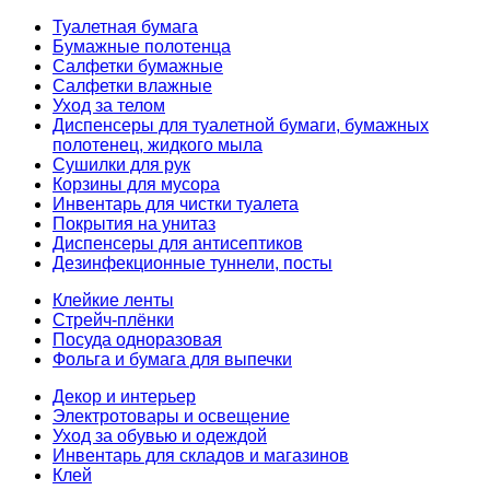
Туалетная бумага
Бумажные полотенца
Салфетки бумажные
Салфетки влажные
Уход за телом
Диспенсеры для туалетной бумаги, бумажных
полотенец, жидкого мыла
Сушилки для рук
Корзины для мусора
Инвентарь для чистки туалета
Покрытия на унитаз
Диспенсеры для антисептиков
Дезинфекционные туннели, посты
Клейкие ленты
Стрейч-плёнки
Посуда одноразовая
Фольга и бумага для выпечки
Декор и интерьер
Электротовары и освещение
Уход за обувью и одеждой
Инвентарь для складов и магазинов
Клей