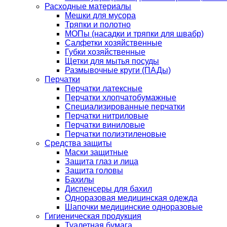
Расходные материалы
Мешки для мусора
Тряпки и полотно
МОПы (насадки и тряпки для швабр)
Салфетки хозяйственные
Губки хозяйственные
Щетки для мытья посуды
Размывочные круги (ПАДы)
Перчатки
Перчатки латексные
Перчатки хлопчатобумажные
Специализированные перчатки
Перчатки нитриловые
Перчатки виниловые
Перчатки полиэтиленовые
Средства защиты
Маски защитные
Защита глаз и лица
Защита головы
Бахилы
Диспенсеры для бахил
Одноразовая медицинская одежда
Шапочки медицинские одноразовые
Гигиеническая продукция
Туалетная бумага