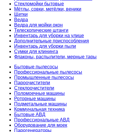
Стекломойки бытовые
Мётлы, совки, метёлки, веники
Щетки
Ведра
Ведра для мойки окон
Телескопические штанги
Инвентарь для уборки на улице
Дополнительные приспособления
Инвентарь для уборки пыли
Сумки для клининга
Флаконы, распылители, мерные тары
Бытовые пылесосы
Профессиональные пылесосы
Промышленные пылесосы
Пароочистители
Стеклоочистители
Поломоечные машины
Роторные машины
Подметальные машины
Коммунальная техника
Бытовые АВД
Профессиональные АВД
Оборудование для моек
Парогенераторы