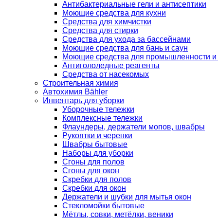
Антибактериальные гели и антисептики
Моющие средства для кухни
Средства для химчистки
Средства для стирки
Средства для ухода за бассейнами
Моющие средства для бань и саун
Моющие средства для промышленности и
Антигололедные реагенты
Средства от насекомых
Строительная химия
Автохимия Bähler
Инвентарь для уборки
Уборочные тележки
Комплексные тележки
Флаундеры, держатели мопов, швабры
Рукоятки и черенки
Швабры бытовые
Наборы для уборки
Сгоны для полов
Сгоны для окон
Скребки для полов
Скребки для окон
Держатели и шубки для мытья окон
Стекломойки бытовые
Мётлы, совки, метёлки, веники