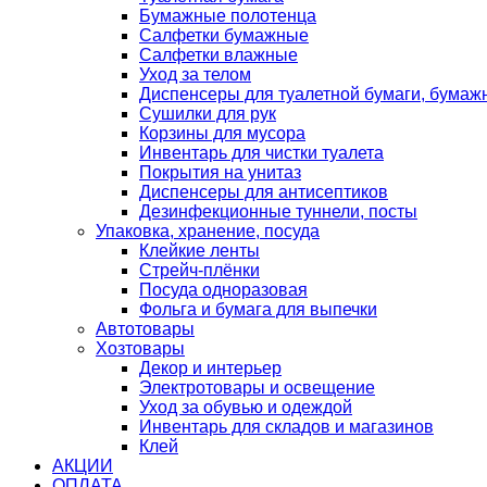
Бумажные полотенца
Салфетки бумажные
Салфетки влажные
Уход за телом
Диспенсеры для туалетной бумаги, бумаж
Сушилки для рук
Корзины для мусора
Инвентарь для чистки туалета
Покрытия на унитаз
Диспенсеры для антисептиков
Дезинфекционные туннели, посты
Упаковка, хранение, посуда
Клейкие ленты
Стрейч-плёнки
Посуда одноразовая
Фольга и бумага для выпечки
Автотовары
Хозтовары
Декор и интерьер
Электротовары и освещение
Уход за обувью и одеждой
Инвентарь для складов и магазинов
Клей
АКЦИИ
ОПЛАТА